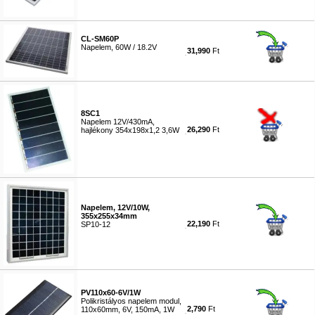
#7546
CL-SM60P
Napelem, 60W / 18.2V
31,990
Ft
#7547
8SC1
Napelem 12V/430mA,
26,290
Ft
hajlékony 354x198x1,2 3,6W
#7548
Napelem, 12V/10W,
355x255x34mm
22,190
Ft
SP10-12
#7549
PV110x60-6V/1W
Polikristályos napelem modul,
2,790
Ft
110x60mm, 6V, 150mA, 1W