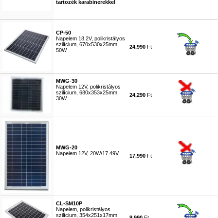
tartozék karabinerekkel
#9475
CP-50
Napelem 18.2V, polikristályos
szilícium, 670x530x25mm,
24,990
Ft
50W
#7540
MWG-30
Napelem 12V, polikristályos
szilícium, 680x353x25mm,
24,290
Ft
30W
#7541
MWG-20
Napelem 12V, 20W/17.49V
17,990
Ft
#7542
CL-SM10P
Napelem, polikristályos
szilícium, 354x251x17mm,
9,990
Ft