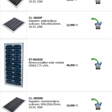
18.2V, 10W
#7543
CL-SM20P
Napelem, polikristályos
szilícium, 435x356x25mm,
12,990
Ft
18.2V, 20W
#7544
ET-M53630
Monocrystalline solar module
49,900
Ft
30W/17,7V ±5%,
#7545
CL-SM30M
Napelem, monokristályos
szilícium, 650x350x25mm,
19,990
Ft
18.6V, 30W