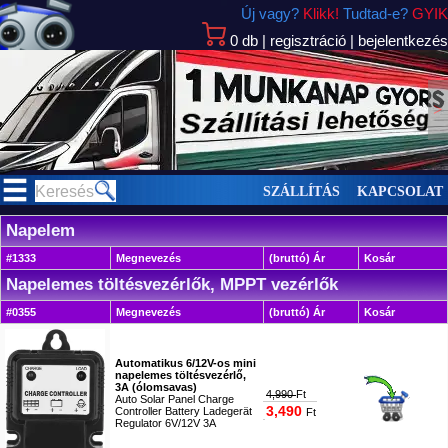
Új vagy?
Klikk!
Tudtad-e?
GYIK
0
db
|
regisztráció
|
bejelentkezés
>
SZÁLLÍTÁS
KAPCSOLAT
Napelem
#1333
Megnevezés
(bruttó) Ár
Kosár
Napelemes töltésvezérlők, MPPT vezérlők
#0355
Megnevezés
(bruttó) Ár
Kosár
Automatikus 6/12V-os mini
napelemes töltésvezérlő,
3A (ólomsavas)
4,990
Ft
Auto Solar Panel Charge
3,490
Controller Battery Ladegerät
Ft
Regulator 6V/12V 3A