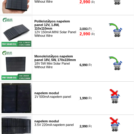
2,990
Without Wire
Ft
#8067
Polikristályos napelem
panel 12V, 1.8W,
110x110mm
3,990
Ft
12V 150mA MINI Solar Panel
2,990
Ft
Without Wire
#8069
Monokristályos napelem
panel 18V, 5W, 170x220mm
18V 5W Mini Solar Panel
6,990
Ft
Without Wire
#8070
napelem modul
1V 500mA napelem panel
1,990
Ft
#0870
napelem modul
3.5V 220mA napelem panel
2,990
Ft
#0871