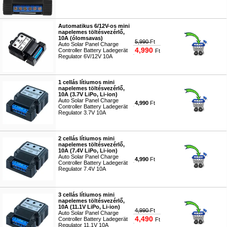
#9739
Automatikus 6/12V-os mini
napelemes töltésvezérlő,
10A (ólomsavas)
5,990
Ft
Auto Solar Panel Charge
4,990
Controller Battery Ladegerät
Ft
Regulator 6V/12V 10A
#4233
1 cellás lítiumos mini
napelemes töltésvezérlő,
10A (3.7V LiPo, Li-ion)
Auto Solar Panel Charge
4,990
Ft
Controller Battery Ladegerät
Regulator 3.7V 10A
#9736
2 cellás lítiumos mini
napelemes töltésvezérlő,
10A (7.4V LiPo, Li-ion)
Auto Solar Panel Charge
4,990
Ft
Controller Battery Ladegerät
Regulator 7.4V 10A
#9737
3 cellás lítiumos mini
napelemes töltésvezérlő,
10A (11.1V LiPo, Li-ion)
4,990
Ft
Auto Solar Panel Charge
4,490
Controller Battery Ladegerät
Ft
Regulator 11.1V 10A