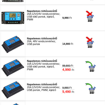
#2177
Napelemes töltésvezérlő
20A 12V/24V rendszerekhez,
USB töltő portok, kijelző,
9,990
Ft
PWM
#2468
Napelemes töltésvezérlő
20A, 48V rendszerekhez,
14,900
Ft
USB portok
#2179
Napelemes töltésvezérlő
10A 12V/24V rendszerekhez,
89,900
Ft
USB töltő portok, kijelző,
4,990
PWM
Ft
#9712
Napelemes töltésvezérlő
20A 12V/24V rendszerekhez,
9,990
Ft
USB portok, PWM, kijelző
5,490
Ft
#2178