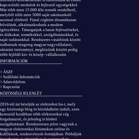
kapcsolódó modulok és fejlesztő egységekkel.
Már több mint 15.000 féle termék rendelhető,
melyből több mint 5000 saját raktárunkról
azonnal elérhető. Fiatal cégként dinamikusan
bővülünk, alkalmazkodunk a modern
igényekhez. Támogatjuk a hazai fejlesztéseket,
és diákokat, termékekkel, szolgáltatásokkal, és
saját tudásunkkal. Rendszeres vásárlóink között
tudhatunk rengeteg magyar nagyvállalatot,
oktatási intézményt, megbízóink között pedig
több fejlődő kis- és közép- vállalkozást.
INFORMÁCIÓK
> ÁSZF
> Szállítási Információk
> Adatvédelem
> Kapcsolat
KÖZÖSSÉGI JELENLÉT
2016-tól mi béreljük az elektrobot.hu-t, mely
egy közösségi blog és híroldalként indult, ezen
keresztül korábban több elektronikai cég
forgalmazott, és jelenleg is hírdeti
szolgáltatásait. Rendszeresen jelen vagyunk a
magyar elektronikai fórumokon online és
kiállítások, rendezvények formájában. Próbáljuk
összehozni az oktatásban és versenyeken