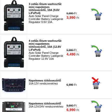
3 cellás lítium-vasfoszfát
mini napelemes
töltésvezérlő, 10A (9.6V
LiFePo4)
6,990
Ft
Auto Solar Panel Charge
3,990
Ft
Controller Battery Ladegerät
Regulator 9.6V 10A
#9537
4 cellás lítium-vasfoszfát
mini napelemes
töltésvezérlő, 10A (12.8V
LiFePo4)
6,990
Ft
Auto Solar Panel Charge
4,490
Ft
Controller Battery Ladegerät
Regulator 12.8V 10A
#9421
Napelemes töltésvezérlő
10A 12V rendszerekhez
6,990
Ft
#2176
Napelemes töltésvezérlő
9,990
Ft
20A 12V/24V rendszerekhez
6,990
Ft