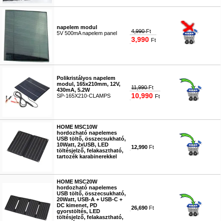
napelem modul
4,990
Ft
5V 500mA napelem panel
3,990
Ft
#0872
Polikristályos napelem
modul, 165x210mm, 12V,
11,990
Ft
430mA, 5.2W
10,990
SP-165X210-CLAMPS
Ft
#7538
HOME MSC10W
hordozható napelemes
USB töltő, összecsukható,
10Watt, 2xUSB, LED
12,990
Ft
töltésjelző, felakasztható,
tartozék karabinerekkel
#9474
HOME MSC20W
hordozható napelemes
USB töltő, összecsukható,
20Watt, USB-A + USB-C +
DC kimenet, PD
26,690
Ft
gyorstöltés, LED
töltésjelző, felakasztható,