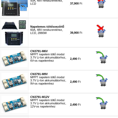
50A, 48V rendszerekhez,
37,900
Ft
LCD
#2174
Napelemes töltésvezérlő
60A, 48V rendszerekhez,
39,900
Ft
LCD, 2880W
#5295
CN3791-M6V
MPPT napelem töltő modul
3.7V Li-Ion akkumulátorhoz,
2,490
Ft
6V-os napelemhez
#7553
CN3791-M9V
MPPT napelem töltő modul
3.7V Li-Ion akkumulátorhoz,
2,490
Ft
9V-os napelemhez
#7554
CN3791-M12V
MPPT napelem töltő modul
3.7V Li-Ion akkumulátorhoz,
2,490
Ft
12V-os napelemhez
#7555