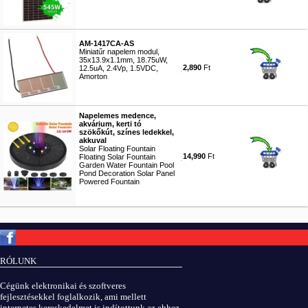
#7418
AM-1417CA-AS
Miniatűr napelem modul,
35x13.9x1.1mm, 18.75uW,
2,890
Ft
12.5uA, 2.4Vp, 1.5VDC,
Amorton
#9042
Napelemes medence,
akvárium, kerti tó
szökőkút, színes ledekkel,
akkuval
Solar Floating Fountain
14,990
Ft
Floating Solar Fountain
Garden Water Fountain Pool
Pond Decoration Solar Panel
Powered Fountain
#8512
Copyright © ElektROBOT.hu 2008-
2026.
Minden jog fenntartva.
v3.0
RÓLUNK
ÁSZF
|
Adatvédelem
Cégünk elektronikai és szoftveres
fejlesztésekkel foglalkozik, ami mellett
internetes kereskedelmet is indítottunk az ehhez