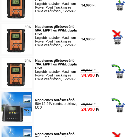
USB
Legjobb hatásfok Maximum
34,990
Ft
Power Point Tracking és
PWM vezérléssel, 12V/24V
#4219
Napelemes töltésvezérlő
50A, MPPT és PWM, dupla
USB
Legjobb hatásfok Maximum
34,990
Ft
Power Point Tracking és
PWM vezérléssel, 12V/24V
#4220
Napelemes töltésvezérlő
70A, MPPT és PWM, dupla
USB
39,990
Ft
Legjobb hatásfok Maximum
34,990
Power Point Tracking és
Ft
PWM vezérléssel, 12V/24V
#4221
Napelemes töltésvezérlő
50A 12-24V rendszerekhez,
29,900
Ft
LCD
24,990
Ft
#2175
Napelemes töltésvezérlő