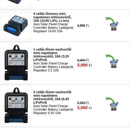
#4960
4 cellás lítiumos mini
napelemes töltésvezérlő,
10A (14.8V LiPo, Li-ion)
Auto Solar Panel Charge
4,990
Ft
Controller Battery Ladegerät
Regulator 14.8V 10A
#9738
1 cellás lítium-vasfoszfát
mini napelemes
töltésvezérlő, 10A (3.2V
LiFePo4)
6,990
Ft
Auto Solar Panel Charge
3,990
Ft
Controller Battery Ladegerät
Regulator 3.2 10A
#9740
2 cellás lítium-vasfoszfát
mini napelemes
töltésvezérlő, 10A (6.4V
LiFePo4)
6,990
Ft
Auto Solar Panel Charge
3,990
Ft
Controller Battery Ladegerät
Regulator 6.4V 10A
#9536