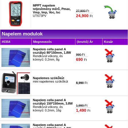
MPPT napelem
teljesítmény mérő, Pmax,
27,900
Ft
Vmp, Imp, Voc, Isc
24,900
UT673PV
Ft
#9512
Napelem modulok
#0354
Megnevezés
(bruttó) Ár
Kosár
Napelem cella panel A
osztályú 80*150mm, 1.8W
990
Ft
Rendkívül vékony, és
690
könnyű: 0.2mm, 8g
Ft
#0136
Napelemes szökőkút
mini napelemes szökőkút
8,990
Ft
#0915
Napelem cella panel A
osztályú 150*150mm, 3.8W
1,990
Ft
Rendkívül vékony, és
1,490
könnyű: 0.2mm, 16g
Ft
#0709
Napelem cella panel A