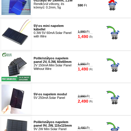
osztályú 80*150mm, 1.2W
Rendkívül vékony, és
590
Ft
könnyű: 0.2mm, 5g
#0710
5V-os mini napelem
kábellel
1,990
Ft
0.3W 5V 60mA Solar Panel
1,490
with Wire
Ft
#9118
Polikristályos napelem
panel 2V, 0.3W, 60x60mm
1,990
Ft
2V 150mA Mini Solar Panel
1,490
Without Wire
Ft
#8068
5V-os napelem modul
2,990
Ft
5V 250mA Solar Panel
2,490
Ft
#9523
Polikristályos napelem
panel 9V, 2W, 115x115mm
3,490
Ft
9V 2W Mini Solar Panel