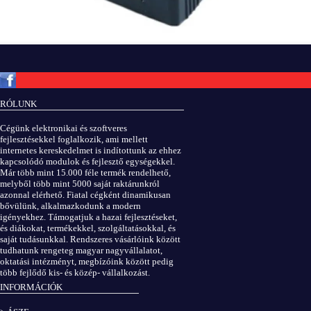
Copyright © ElektROBOT.hu 2008-
2026.
Minden jog fenntartva.
v3.0
RÓLUNK
ÁSZF
|
Adatvédelem
Cégünk elektronikai és szoftveres
fejlesztésekkel foglalkozik, ami mellett
internetes kereskedelmet is indítottunk az ehhez
kapcsolódó modulok és fejlesztő egységekkel.
Már több mint 15.000 féle termék rendelhető,
melyből több mint 5000 saját raktárunkról
azonnal elérhető. Fiatal cégként dinamikusan
bővülünk, alkalmazkodunk a modern
igényekhez. Támogatjuk a hazai fejlesztéseket,
és diákokat, termékekkel, szolgáltatásokkal, és
saját tudásunkkal. Rendszeres vásárlóink között
tudhatunk rengeteg magyar nagyvállalatot,
oktatási intézményt, megbízóink között pedig
több fejlődő kis- és közép- vállalkozást.
INFORMÁCIÓK