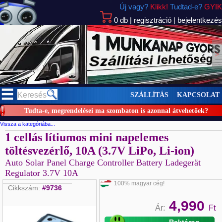
Új vagy?
Klikk!
Tudtad-e?
GYIK
0
db
|
regisztráció
|
bejelentkezés
>
SZÁLLÍTÁS
KAPCSOLAT
Tudta-e, megrendelései ma szombaton is azonnal átvehetőek?
Vissza a kategóriába...
1 cellás lítiumos mini napelemes
töltésvezérlő, 10A (3.7V LiPo, Li-ion)
Auto Solar Panel Charge Controller Battery Ladegerät
Regulator 3.7V 10A
100% magyar cég!
Cikkszám:
#9736
4,990
Ár:
Ft