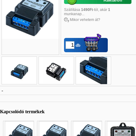
Raktáron
Szállítása
1490Ft
-tól, akár
1
munkanap...
Mikor vehetem át?
db
Név
*
:
-
E-mail
*
:
Telefon
*
:
Kapcsolódó termékek