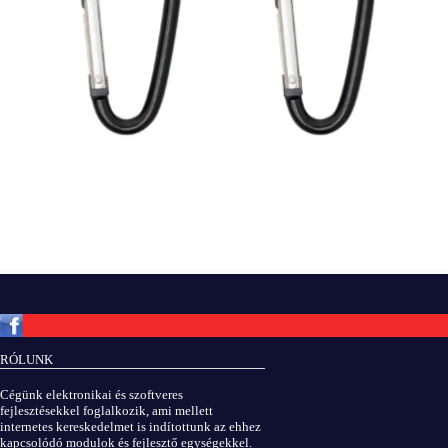
Copyright © ElektROBOT.hu 2008-
2026.
Minden jog fenntartva.
v3.0
RÓLUNK
ÁSZF
|
Adatvédelem
Cégünk elektronikai és szoftveres
fejlesztésekkel foglalkozik, ami mellett
internetes kereskedelmet is indítottunk az ehhez
kapcsolódó modulok és fejlesztő egységekkel.