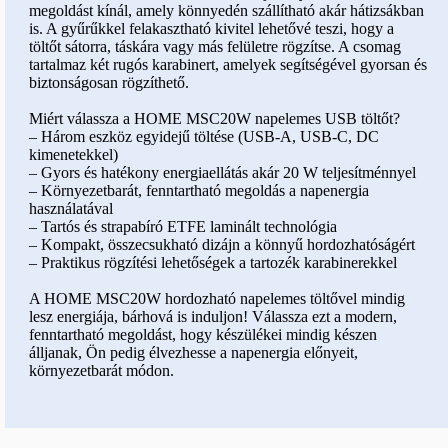
megoldást kínál, amely könnyedén szállítható akár hátizsákban
is. A gyűrűkkel felakasztható kivitel lehetővé teszi, hogy a
töltőt sátorra, táskára vagy más felületre rögzítse. A csomag
tartalmaz két rugós karabinert, amelyek segítségével gyorsan és
biztonságosan rögzíthető.
Miért válassza a HOME MSC20W napelemes USB töltőt?
– Három eszköz egyidejű töltése (USB-A, USB-C, DC
kimenetekkel)
– Gyors és hatékony energiaellátás akár 20 W teljesítménnyel
– Környezetbarát, fenntartható megoldás a napenergia
használatával
– Tartós és strapabíró ETFE laminált technológia
– Kompakt, összecsukható dizájn a könnyű hordozhatóságért
– Praktikus rögzítési lehetőségek a tartozék karabinerekkel
A HOME MSC20W hordozható napelemes töltővel mindig
lesz energiája, bárhová is induljon! Válassza ezt a modern,
fenntartható megoldást, hogy készülékei mindig készen
álljanak, Ön pedig élvezhesse a napenergia előnyeit,
környezetbarát módon.