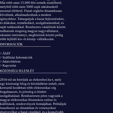
Már több mint 15.000 féle termék rendelhető,
melyből több mint 5000 saját raktárunkról
azonnal elérhető. Fiatal cégként dinamikusan
bővülünk, alkalmazkodunk a modern
igényekhez. Támogatjuk a hazai fejlesztéseket,
és diákokat, termékekkel, szolgáltatásokkal, és
saját tudásunkkal. Rendszeres vásárlóink között
tudhatunk rengeteg magyar nagyvállalatot,
oktatási intézményt, megbízóink között pedig
több fejlődő kis- és közép- vállalkozást.
INFORMÁCIÓK
> ÁSZF
> Szállítási Információk
> Adatvédelem
> Kapcsolat
KÖZÖSSÉGI JELENLÉT
2016-tól mi béreljük az elektrobot.hu-t, mely
egy közösségi blog és híroldalként indult, ezen
keresztül korábban több elektronikai cég
forgalmazott, és jelenleg is hírdeti
szolgáltatásait. Rendszeresen jelen vagyunk a
magyar elektronikai fórumokon online és
kiállítások, rendezvények formájában. Próbáljuk
összehozni az oktatásban és versenyeken
résztvevőket a fiatal cégekkel, és a komolyabb