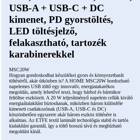
USB-A + USB-C + DC
kimenet, PD gyorstöltés,
LED töltésjelző,
felakasztható, tartozék
karabinerekkel
MSC20W
Hogyan gondoskodhat készülékei gyors és környezetbarát
töltéséről, akár útközben is? A HOME MSC20W hordozható
napelemes USB töltő egy innovatív, energiatakarékos
megoldás, amely lehetővé teszi, hogy bárhol és bármikor
feltöltse eszközeit. A 20 W teljesítményű napelem cellák kiváló
energiaátalakítást biztosítanak, miközben három különféle
kimeneti csatlakozónak (USB-A, USB-C és DC)
köszönhetően egyszerre akár három eszköz töltésére is
alkalmas. Az ETFE textil laminált technológia stabil és tartós
kialakítást garantál, így a töltő hosszú távú és megbízható
megoldást kínál.