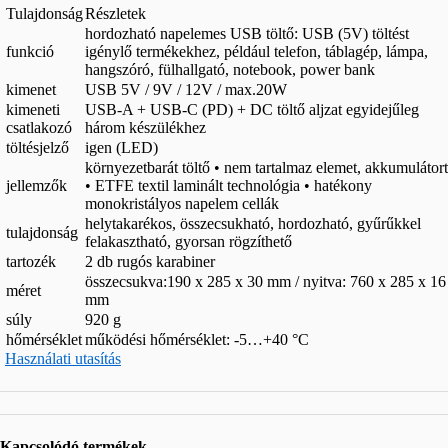
Tulajdonság
Részletek
hordozható napelemes USB töltő: USB (5V) töltést
funkció
igénylő termékekhez, például telefon, táblagép, lámpa,
hangszóró, fülhallgató, notebook, power bank
kimenet
USB 5V / 9V / 12V / max.20W
kimeneti
USB-A + USB-C (PD) + DC töltő aljzat egyidejűleg
csatlakozó
három készülékhez
töltésjelző
igen (LED)
környezetbarát töltő • nem tartalmaz elemet, akkumulátort
jellemzők
• ETFE textil laminált technológia • hatékony
monokristályos napelem cellák
helytakarékos, összecsukható, hordozható, gyűrűkkel
tulajdonság
felakasztható, gyorsan rögzíthető
tartozék
2 db rugós karabiner
összecsukva:190 x 285 x 30 mm / nyitva: 760 x 285 x 16
méret
mm
súly
920 g
hőmérséklet
működési hőmérséklet: -5…+40 °C
Használati utasítás
Kapcsolódó termékek