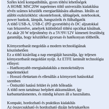
Széles körű kompatibilitás, gyors töltési lehetőségek
A HOME MSC20W napelemes töltő univerzális kialakítása
révén számos készülék energiaellátására alkalmas. Ideális az
alábbi eszközökhöz: okostelefonok, táblagépek, notebookok,
power bankok, lámpák, hangszórók és fülhallgatók
A töltő USB-A, USB-C (PD gyorstöltés) és DC aljzatokkal
van felszerelve, amelyek különböző töltési opciókat kínálnak.
Az akár 20 W teljesítmény és a 5V/9V/12V kimeneti feszültség
garantálja, hogy készülékei gyorsan és hatékonyan tölthetők.
Környezetbarát megoldás a modern technológiának
köszönhetően
Ez a töltő kizárólag a nap energiáját használja, így teljesen
környezetbarát megoldást nyújt. Az ETFE laminált technológia
előnyei:
– Hatékonyabb energiaátalakítás a monokristályos
napelemekkel
– Hosszú élettartam és ellenállás a környezeti hatásokkal
szemben
– Öntisztító hatású felület és jobb hőleadás
A töltő nem tartalmaz beépített akkumulátort, így
karbantartásmentes, és mindig készen áll a használatra.
Kompakt, hordozható és praktikus kialakítás
Az összecsukható és hordozható dizájn helytakarékos