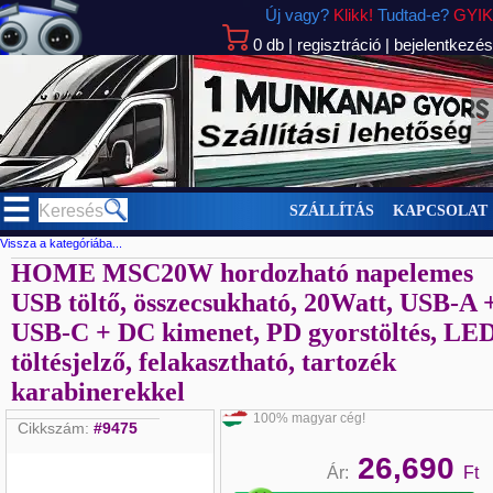
Új vagy?
Klikk!
Tudtad-e?
GYIK
0
db
|
regisztráció
|
bejelentkezés
>
SZÁLLÍTÁS
KAPCSOLAT
Vissza a kategóriába...
HOME MSC20W hordozható napelemes
USB töltő, összecsukható, 20Watt, USB-A 
USB-C + DC kimenet, PD gyorstöltés, LE
töltésjelző, felakasztható, tartozék
karabinerekkel
100% magyar cég!
Cikkszám:
#9475
26,690
Ár:
Ft