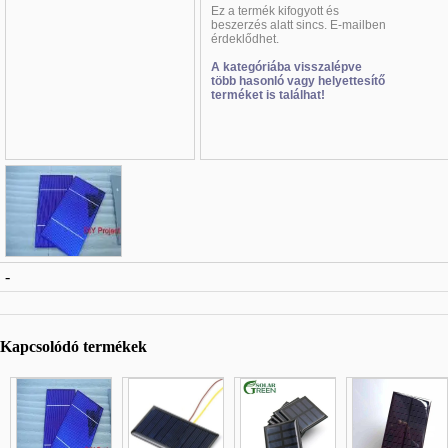
Ez a termék
kifogyott és
beszerzés alatt sincs. E-mailben
érdeklődhet
.
A kategóriába visszalépve
több hasonló vagy helyettesítő
terméket is találhat!
Név
*
:
-
E-mail
*
:
Telefon
*
:
Kapcsolódó termékek