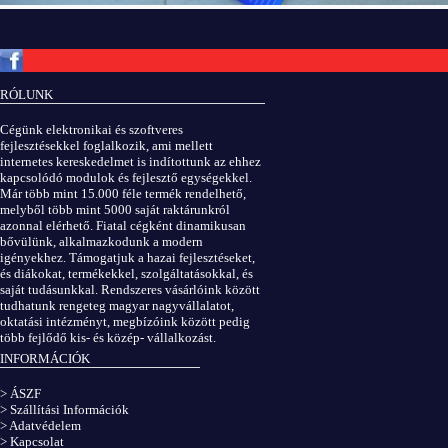
Copyright © ElektROBOT.hu 2008-
2026.
Minden jog fenntartva.
v3.0
RÓLUNK
ÁSZF
|
Adatvédelem
Cégünk elektronikai és szoftveres
fejlesztésekkel foglalkozik, ami mellett
internetes kereskedelmet is indítottunk az ehhez
kapcsolódó modulok és fejlesztő egységekkel.
Már több mint 15.000 féle termék rendelhető,
melyből több mint 5000 saját raktárunkról
azonnal elérhető. Fiatal cégként dinamikusan
bővülünk, alkalmazkodunk a modern
igényekhez. Támogatjuk a hazai fejlesztéseket,
és diákokat, termékekkel, szolgáltatásokkal, és
saját tudásunkkal. Rendszeres vásárlóink között
tudhatunk rengeteg magyar nagyvállalatot,
oktatási intézményt, megbízóink között pedig
több fejlődő kis- és közép- vállalkozást.
INFORMÁCIÓK
> ÁSZF
> Szállítási Információk
> Adatvédelem
> Kapcsolat