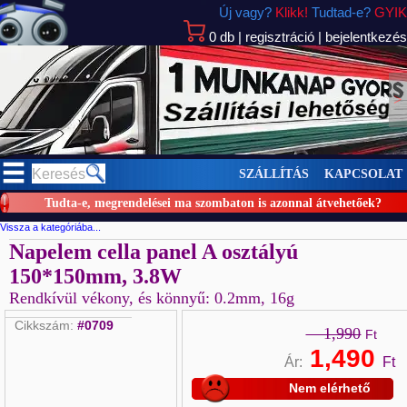
Új vagy?
Klikk!
Tudtad-e?
GYIK
0
db
|
regisztráció
|
bejelentkezés
>
SZÁLLÍTÁS
KAPCSOLAT
Tudta-e, megrendelései ma szombaton is azonnal átvehetőek?
Vissza a kategóriába...
Napelem cella panel A osztályú
150*150mm, 3.8W
Rendkívül vékony, és könnyű: 0.2mm, 16g
Cikkszám:
#0709
1,990
Ft
1,490
Ár:
Ft
Nem elérhető