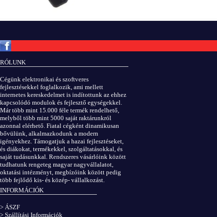
Copyright © ElektROBOT.hu 2008-
2026.
Minden jog fenntartva.
v3.0
RÓLUNK
ÁSZF
|
Adatvédelem
Cégünk elektronikai és szoftveres
fejlesztésekkel foglalkozik, ami mellett
internetes kereskedelmet is indítottunk az ehhez
kapcsolódó modulok és fejlesztő egységekkel.
Már több mint 15.000 féle termék rendelhető,
melyből több mint 5000 saját raktárunkról
azonnal elérhető. Fiatal cégként dinamikusan
bővülünk, alkalmazkodunk a modern
igényekhez. Támogatjuk a hazai fejlesztéseket,
és diákokat, termékekkel, szolgáltatásokkal, és
saját tudásunkkal. Rendszeres vásárlóink között
tudhatunk rengeteg magyar nagyvállalatot,
oktatási intézményt, megbízóink között pedig
több fejlődő kis- és közép- vállalkozást.
INFORMÁCIÓK
> ÁSZF
> Szállítási Információk