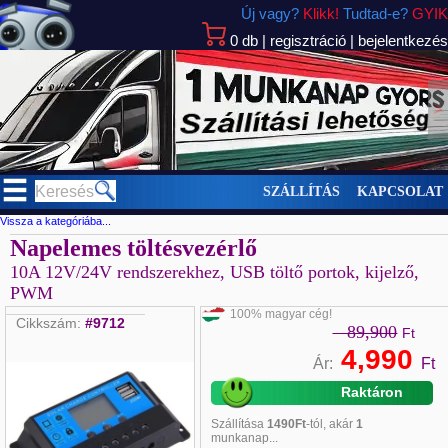
Új vagy?
Klikk!
Tudtad-e?
GYIK
0
db
|
regisztráció
|
bejelentkezés
>
SZÁLLÍTÁS
KAPCSOLAT
Vissza a kategóriába...
Napelemes töltésvezérlő
10A 12V/24V rendszerekhez, USB töltő portok, kijelző,
PWM
100% magyar cég!
Cikkszám:
#9712
89,900
Ft
4,990
Ár:
Ft
Raktáron
Szállítása
1490Ft
-tól, akár
1
munkanap...