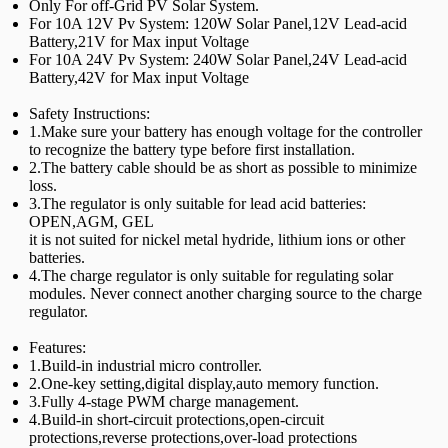
Only For off-Grid PV Solar System.
For 10A 12V Pv System: 120W Solar Panel,12V Lead-acid
Battery,21V for Max input Voltage
For 10A 24V Pv System: 240W Solar Panel,24V Lead-acid
Battery,42V for Max input Voltage
Safety Instructions:
1.Make sure your battery has enough voltage for the controller
to recognize the battery type before first installation.
2.The battery cable should be as short as possible to minimize
loss.
3.The regulator is only suitable for lead acid batteries:
OPEN,AGM, GEL
it is not suited for nickel metal hydride, lithium ions or other
batteries.
4.The charge regulator is only suitable for regulating solar
modules. Never connect another charging source to the charge
regulator.
Features:
1.Build-in industrial micro controller.
2.One-key setting,digital display,auto memory function.
3.Fully 4-stage PWM charge management.
4.Build-in short-circuit protections,open-circuit
protections,reverse protections,over-load protections