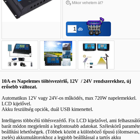
Mikor vehetem át?
db
Név
*
:
10A-es Napelemes töltésvezérlő, 12V / 24V rendszerekhez, új
E-mail
*
:
erősebb változat.
Telefon
*
:
Automatikus 12V vagy 24V-os működés, max 720W napelemekkel.
LCD kijelővel.
Akku feszültség opciók, duál USB kimenettel.
Intelligens többcélú töltésvezérlő. Fix LCD kijelzővel, ami felhasználó
barát módon megjeleníti a legfontosabb adatokat. Széleskörű paraméte
beállítási lehetőségek. (Többek között a különböző típusú (ólomsavas,
zselés) akkumulátorokhoz a legjobb beállítással a tartós akku