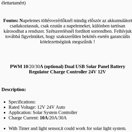
élettartamért)
Fontos: N
apelemes töltésvezérlőknél mindig először az akkumulátort
csatlakoztassuk, csak ezután a napelemeket, különben tartósan
károsodhat a rendszer. Szétszerelésnél fordított sorrendben. Felhívjuk
továbbá figyelmüket, hogy szakszerűtlen bekötés esetén garanciális
kötelezettségünk megszűnik !
PWM
10
/20/30
A (optional) Dual USB Solar Panel Battery
Regulator Charge Controller 24V 12V
Description:
Specifications:
Rated Voltage: 12V 24V Auto
Application: Solar System Controller
Charge Current:
10A
/20A/30A
With Timer and light sensor,it could work for solar light system.