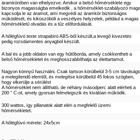
áramkörében van elhelyezve. Amikor a belső hőmérséklete egy
bizonyos magasságba emelkedik , a hőmérséklet-szabályozó mag
kapcsolja le az áramot, ami megvédi az áramkör biztonságos
működését, és kiküszöböli a veszélyes helyzetek, például a magas
hőmérsékletű olvadás és a tűz előfordulását.
A hőlégfúvó teste strapabíró ABS-ből készült,a levegő kivezetés
pedig rozsdamentes anyagból készült.
A bal és a jobb oldalon van egy hűtőborda, amely csökkentheti a
belső hőmérsékletet és meghosszabbíthatja az élettartamot.
Nagyon könnyű használni. Csak tartson körülbelül 3-5 cm távolságo
a melegítendő elemtől, és melegítse körülbelül 45 fokos szögben,
hogy elkerülje a sérülést
A hőmérséklet nem állítható, de néhány másodperc alatt elérheti a
200 ° C-ot, amely gyorsan felmelegszik és kiválóan működik.
300 wattos, így pillanatok alatt eléri a megfelelő üzemi
hőmérsékletet.
A hőlégfúvó mérete: 24x5cm