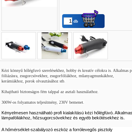
db
Név
*
:
Kézi könnyű hőlégfuvó szerelésekhez, hobby és kreatív célokra is. Alkalmas p
E-mail
*
:
fóliázásra, zsugorcsövekhez, zsugorfóliákhoz, műanyagmunkákhoz,
kerámiákhoz, porok olvasztásához stb.
Telefon
*
:
Kihajtható biztonságos fém talppal az asztali használathoz.
300W-os folyamatos teljesítmény, 230V bemenet.
Kényelmesen használható profi kialakítású kézi hőlégfúvó. Alkalma
lámpafóliákhoz, hőzsugorcsövekhez és egyéb bekötésekhez is.
A hőmérséklet-szabályozó eszköz a forrólevegős pisztoly