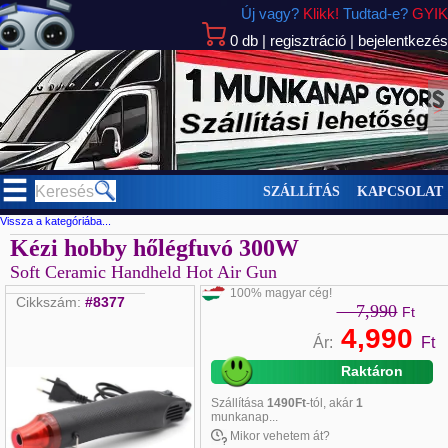
Új vagy?
Klikk!
Tudtad-e?
GYIK
0
db
|
regisztráció
|
bejelentkezés
>
SZÁLLÍTÁS
KAPCSOLAT
Vissza a kategóriába...
Kézi hobby hőlégfuvó 300W
Soft Ceramic Handheld Hot Air Gun
100% magyar cég!
Cikkszám:
#8377
7,990
Ft
4,990
Ár:
Ft
Raktáron
Szállítása
1490Ft
-tól, akár
1
munkanap...
Mikor vehetem át?