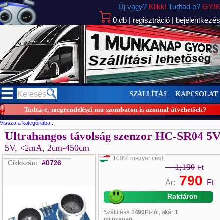
Új vagy?
Klikk!
Tudtad-e?
GYIK
0
db
|
regisztráció
|
bejelentkezés
>
SZÁLLÍTÁS
KAPCSOLAT
Tudta-e, megrendelései ma szombaton is azonnal átvehetőek?
Vissza a kategóriába...
Ultrahangos távolság szenzor HC-SR04 5
5V, <2mA, 2cm-450cm
100% magyar cég!
Cikkszám:
#0726
1,190
Ft
790
Ár:
Ft
Raktáron
Szállítása
1490Ft
-tól, akár
1
munkanap...