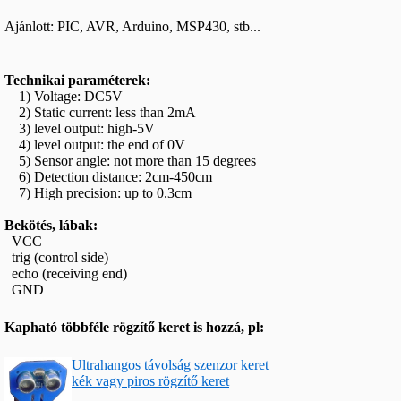
Ajánlott: PIC, AVR, Arduino, MSP430, stb...
Technikai paraméterek:
1) Voltage: DC5V
2) Static current: less than 2mA
3) level output: high-5V
4) level output: the end of 0V
5) Sensor angle: not more than 15 degrees
6) Detection distance: 2cm-450cm
7) High precision: up to 0.3cm
Bekötés, lábak:
VCC
trig (control side)
echo (receiving end)
GND
Kapható többféle rögzítő keret is hozzá, pl:
Ultrahangos távolság szenzor keret
kék vagy piros rögzítő keret