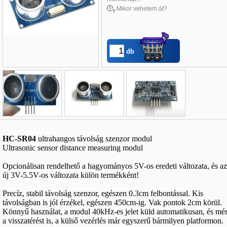
Mikor vehetem át?
db
Név
*
:
HC-SR04
ultrahangos távolság szenzor modul
E-mail
*
:
Ultrasonic sensor distance measuring modul
Telefon
*
:
Opcionálisan rendelhető a hagyományos 5V-os eredeti változata, és az
új 3V-5.5V-os változata külön termékként!
Precíz, stabil távolság szenzor, egészen 0.3cm felbontással. Kis
távolságban is jól érzékel, egészen 450cm-ig. Vak pontok 2cm körül.
Könnyű használat, a modul 40kHz-es jelet küld automatikusan, és mér
a visszatérést is, a külső vezérlés már egyszerű bármilyen platformon.