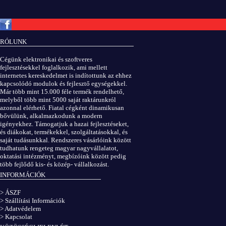
Copyright © ElektROBOT.hu 2008-
2026.
Minden jog fenntartva.
v3.0
RÓLUNK
ÁSZF
|
Adatvédelem
Cégünk elektronikai és szoftveres
fejlesztésekkel foglalkozik, ami mellett
internetes kereskedelmet is indítottunk az ehhez
kapcsolódó modulok és fejlesztő egységekkel.
Már több mint 15.000 féle termék rendelhető,
melyből több mint 5000 saját raktárunkról
azonnal elérhető. Fiatal cégként dinamikusan
bővülünk, alkalmazkodunk a modern
igényekhez. Támogatjuk a hazai fejlesztéseket,
és diákokat, termékekkel, szolgáltatásokkal, és
saját tudásunkkal. Rendszeres vásárlóink között
tudhatunk rengeteg magyar nagyvállalatot,
oktatási intézményt, megbízóink között pedig
több fejlődő kis- és közép- vállalkozást.
INFORMÁCIÓK
> ÁSZF
> Szállítási Információk
> Adatvédelem
> Kapcsolat