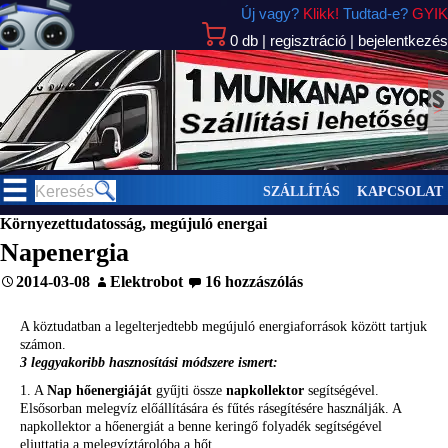
Új vagy?
Klikk!
Tudtad-e?
GYIK
0
db
|
regisztráció
|
bejelentkezés
>
SZÁLLÍTÁS
KAPCSOLAT
Környezettudatosság, megújuló energai
Napenergia
2014-03-08
Elektrobot
16 hozzászólás
A köztudatban a legelterjedtebb megújuló energiaforrások között tartjuk
számon.
3 leggyakoribb hasznosítási módszere ismert:
1. A
Nap hőenergiáját
gyűjti össze
napkollektor
segítségével.
Elsősorban melegvíz előállítására és fűtés rásegítésére használják. A
napkollektor a hőenergiát a benne keringő folyadék segítségével
eljuttatja a melegvíztárolóba a hőt.