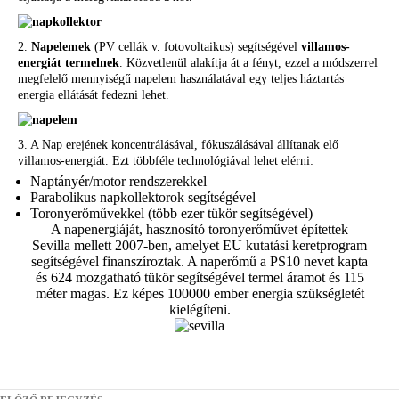
2.
Napelemek
(PV cellák v. fotovoltaikus) segítségével
villamos-
energiát termelnek
. Közvetlenül alakítja át a fényt, ezzel a módszerrel
megfelelő mennyiségű napelem használatával egy teljes háztartás
energia ellátását fedezni lehet.
3. A Nap erejének koncentrálásával, fókuszálásával állítanak elő
villamos-energiát. Ezt többféle technológiával lehet elérni:
Naptányér/motor rendszerekkel
Parabolikus napkollektorok segítségével
Toronyerőművekkel (több ezer tükör segítségével)
A napenergiáját, hasznosító toronyerőművet építettek
Sevilla mellett 2007-ben, amelyet EU kutatási keretprogram
segítségével finanszíroztak. A naperőmű a PS10 nevet kapta
és 624 mozgatható tükör segítségével termel áramot és 115
méter magas. Ez képes 100000 ember energia szükségletét
kielégíteni.