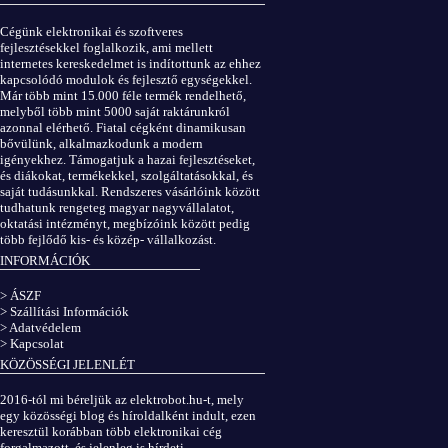
ÁSZF
|
Adatvédelem
Cégünk elektronikai és szoftveres
fejlesztésekkel foglalkozik, ami mellett
internetes kereskedelmet is indítottunk az ehhez
kapcsolódó modulok és fejlesztő egységekkel.
Már több mint 15.000 féle termék rendelhető,
melyből több mint 5000 saját raktárunkról
azonnal elérhető. Fiatal cégként dinamikusan
bővülünk, alkalmazkodunk a modern
igényekhez. Támogatjuk a hazai fejlesztéseket,
és diákokat, termékekkel, szolgáltatásokkal, és
saját tudásunkkal. Rendszeres vásárlóink között
tudhatunk rengeteg magyar nagyvállalatot,
oktatási intézményt, megbízóink között pedig
több fejlődő kis- és közép- vállalkozást.
INFORMÁCIÓK
> ÁSZF
> Szállítási Információk
> Adatvédelem
> Kapcsolat
KÖZÖSSÉGI JELENLÉT
2016-tól mi béreljük az elektrobot.hu-t, mely
egy közösségi blog és híroldalként indult, ezen
keresztül korábban több elektronikai cég
forgalmazott, és jelenleg is hírdeti