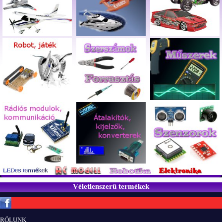
Véletlenszerű termékek
Copyright © ElektROBOT.hu 2008-
2026.
Minden jog fenntartva.
v3.0
RÓLUNK