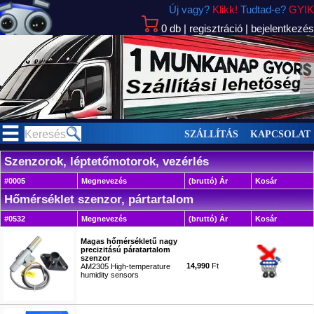
Új vagy?
Klikk!
Tudtad-e?
GYIK
0
db
|
regisztráció
|
bejelentkezés
>
SZÁLLÍTÁS
KAPCSOLAT
Szenzorok, léptetőmotorok, vezérlés
#0005
Megnevezés
(bruttó) Ár
Kosár
Hőmérséklet szenzor, pártartalom
#0532
Megnevezés
(bruttó) Ár
Kosár
Magas hőmérsékletű nagy
precizitású páratartalom
szenzor
14,990
Ft
AM2305 High-temperature
humidity sensors
#5156