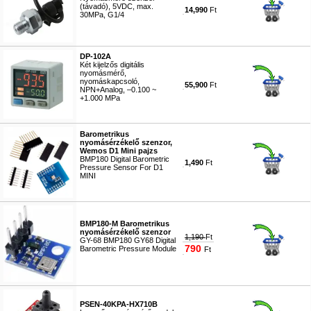
(távadó), 5VDC, max.
14,990
Ft
30MPa, G1/4
#9734
DP-102A
Két kijelzős digitális
nyomásmérő,
nyomáskapcsoló,
55,900
Ft
NPN+Analog, –0.100 ~
+1.000 MPa
#7123
Barometrikus
nyomásérzékelő szenzor,
Wemos D1 Mini pajzs
BMP180 Digital Barometric
1,490
Ft
Pressure Sensor For D1
MINI
#7013
BMP180-M Barometrikus
nyomásérzékelő szenzor
1,190
Ft
GY-68 BMP180 GY68 Digital
790
Barometric Pressure Module
Ft
#7014
PSEN-40KPA-HX710B