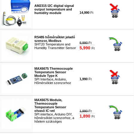
AM2315 I2C digital signal
output temperature and
14,990
Ft
humidity module
#5157
RS485 hőmérséklet jeladó
szenzor, Modbus
6,990
Ft
SHT20 Temperature and
5,990
Humidity Transmitter Sensor
Ft
#5158
MAX6675 Thermocouple
Temperature Sensor
Module Type K
1,990
Ft
SPI Interface, Arduino,
Hőmérséklet szenzorhoz
#2410
MAX6675 Module,
Thermocouple
Temperature Sensor
olvasó IC-vel
1,990
Ft
SPI interface, Arduino DIY,
1,890
Ft
hőmérséklet szenzorhoz, a
hőelem szükséges
#4070