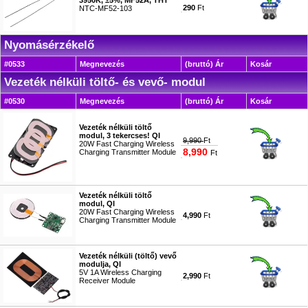
3950K, ±5%, MF52A, THT
290
Ft
NTC-MF52-103
#9231
Nyomásérzékelő
#0533
Megnevezés
(bruttó) Ár
Kosár
Vezeték nélküli töltő- és vevő- modul
#0530
Megnevezés
(bruttó) Ár
Kosár
Vezeték nélküli töltő
modul, 3 tekercses! QI
9,990
Ft
20W Fast Charging Wireless
8,990
Charging Transmitter Module
Ft
#9815
Vezeték nélküli töltő
modul, QI
20W Fast Charging Wireless
4,990
Ft
Charging Transmitter Module
#9518
Vezeték nélküli (töltő) vevő
modulja, QI
5V 1A Wireless Charging
2,990
Ft
Receiver Module
#9519