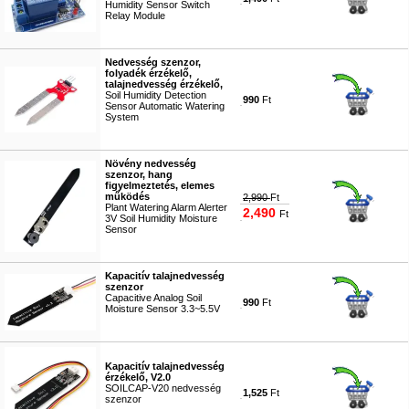
Humidity Sensor Switch
Relay Module
#7196
Nedvesség szenzor,
folyadék érzékelő,
talajnedvesség érzékelő,
Soil Humidity Detection
990
Ft
Sensor Automatic Watering
System
#4506
Növény nedvesség
szenzor, hang
figyelmeztetés, elemes
működés
2,990
Ft
Plant Watering Alarm Alerter
2,490
Ft
3V Soil Humidity Moisture
Sensor
#4507
Kapacitív talajnedvesség
szenzor
Capacitive Analog Soil
990
Ft
Moisture Sensor 3.3~5.5V
#5713
Kapacitív talajnedvesség
érzékelő, V2.0
SOILCAP-V20 nedvesség
1,525
Ft
szenzor