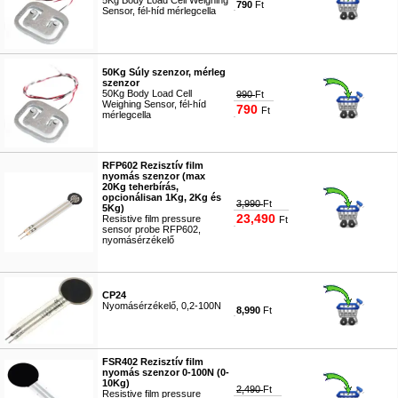
5Kg Body Load Cell Weighing
790
Ft
Sensor, fél-híd mérlegcella
#9227
50Kg Súly szenzor, mérleg
szenzor
50Kg Body Load Cell
990
Ft
Weighing Sensor, fél-híd
790
Ft
mérlegcella
#4998
RFP602 Rezisztív film
nyomás szenzor (max
20Kg teherbírás,
opcionálisan 1Kg, 2Kg és
3,990
Ft
5Kg)
23,490
Resistive film pressure
Ft
sensor probe RFP602,
nyomásérzékelő
#5115
CP24
Nyomásérzékelő, 0,2-100N
8,990
Ft
#5635
FSR402 Rezisztív film
nyomás szenzor 0-100N (0-
10Kg)
2,490
Ft
Resistive film pressure