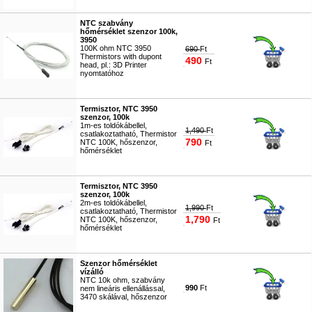
#5163
NTC szabvány
hőmérséklet szenzor 100k,
3950
100K ohm NTC 3950
690
Ft
Thermistors with dupont
490
Ft
head, pl.: 3D Printer
nyomtatóhoz
#4312
Termisztor, NTC 3950
szenzor, 100k
1m-es toldókábellel,
1,490
Ft
csatlakoztatható, Thermistor
790
NTC 100K, hőszenzor,
Ft
hőmérséklet
#4614
Termisztor, NTC 3950
szenzor, 100k
2m-es toldókábellel,
1,990
Ft
csatlakoztatható, Thermistor
1,790
NTC 100K, hőszenzor,
Ft
hőmérséklet
#5467
Szenzor hőmérséklet
vízálló
NTC 10k ohm, szabvány
990
Ft
nem lineáris ellenállással,
3470 skálával, hőszenzor