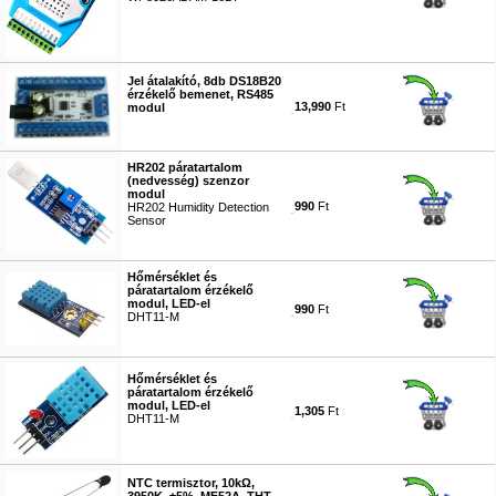
#9349
Jel átalakító, 8db DS18B20
érzékelő bemenet, RS485
13,990
Ft
modul
#8509
HR202 páratartalom
(nedvesség) szenzor
modul
990
Ft
HR202 Humidity Detection
Sensor
#9046
Hőmérséklet és
páratartalom érzékelő
modul, LED-el
990
Ft
DHT11-M
#9844
Hőmérséklet és
páratartalom érzékelő
modul, LED-el
1,305
Ft
DHT11-M
#9047
NTC termisztor, 10kΩ,