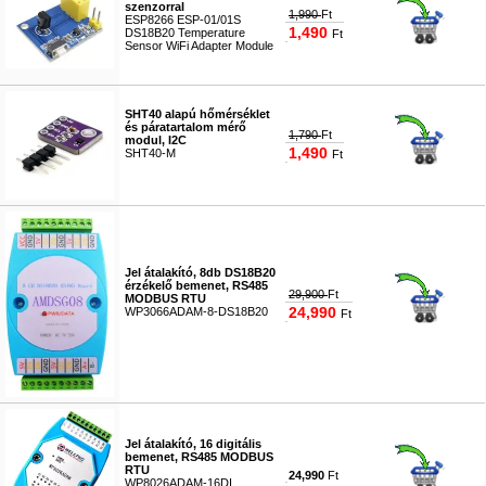
szenzorral
1,990
Ft
ESP8266 ESP-01/01S
1,490
DS18B20 Temperature
Ft
Sensor WiFi Adapter Module
#8494
SHT40 alapú hőmérséklet
és páratartalom mérő
1,790
Ft
modul, I2C
1,490
SHT40-M
Ft
#9275
Jel átalakító, 8db DS18B20
érzékelő bemenet, RS485
29,900
Ft
MODBUS RTU
24,990
WP3066ADAM-8-DS18B20
Ft
#8508
Jel átalakító, 16 digitális
bemenet, RS485 MODBUS
RTU
24,990
Ft
WP8026ADAM-16DI