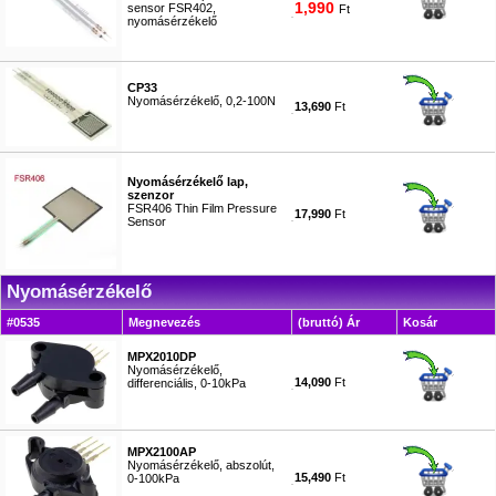
1,990
sensor FSR402,
Ft
nyomásérzékelő
#5116
CP33
Nyomásérzékelő, 0,2-100N
13,690
Ft
#5634
Nyomásérzékelő lap,
szenzor
FSR406 Thin Film Pressure
17,990
Ft
Sensor
#9266
Nyomásérzékelő
#0535
Megnevezés
(bruttó) Ár
Kosár
MPX2010DP
Nyomásérzékelő,
14,090
Ft
differenciális, 0-10kPa
#5636
MPX2100AP
Nyomásérzékelő, abszolút,
15,490
Ft
0-100kPa