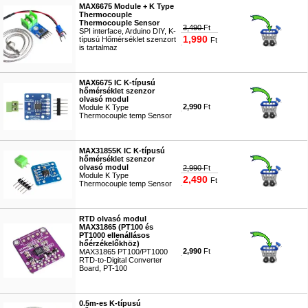
MAX6675 Module + K Type
Thermocouple
Thermocouple Sensor
3,490
Ft
SPI interface, Arduino DIY, K-
1,990
típusú Hőmérséklet szenzort
Ft
is tartalmaz
#2411
MAX6675 IC K-típusú
hőmérséklet szenzor
olvasó modul
2,990
Ft
Module K Type
Thermocouple temp Sensor
#4616
MAX31855K IC K-típusú
hőmérséklet szenzor
olvasó modul
2,990
Ft
Module K Type
2,490
Ft
Thermocouple temp Sensor
#5250
RTD olvasó modul
MAX31865 (PT100 és
PT1000 ellenállásos
hőérzékelőkhöz)
2,990
Ft
MAX31865 PT100/PT1000
RTD-to-Digital Converter
Board, PT-100
#5041
0.5m-es K-típusú