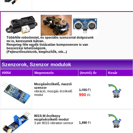
#9896
Többféle robottestel, és speciális szenzorral dolgozunk
mi is, keressetek bátran.
Rengeteg féle egyéb listázatlan komponensre is van
beszerzési lehetőségünk.
(Fejlesztőeszközök, kiegészítők, stb...)
Szenzorok, Szenzor modulok
#0054
Megnevezés
(bruttó) Ár
Kosár
Mozgásérzékelő, riasztó
szenzor
1,490
Ft
vibráció, mozgás érzékelő
990
modul
Ft
#2089
801S-M érzékeny
rezgésérzékelő modul
1,490
Ft
3 pin 801S vibration sensor
#5819