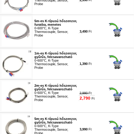
2,990
Ft
Thermocouple, Sensor,
Probe
#7912
5m-es K-típusú hőszenzor,
furatba, menetes
0-600°C, K-Type
3,490
Ft
Thermocouple, Sensor,
Probe
#3771
1m-es K-típusú hőszenzor,
gyűrűs, felcsavarozható
0-600°C, K-Type
1,390
Ft
Thermocouple, Sensor,
Probe
#3759
2m-es K-típusú hőszenzor,
gyűrűs, felcsavarozható
0-600°C, K-Type
2,990
Ft
Thermocouple, Sensor,
2,790
Ft
Probe
#3399
5m-es K-típusú hőszenzor,
gyűrűs, felcsavarozható
0-600°C, K-Type
3,990
Ft
Thermocouple, Sensor,
Probe