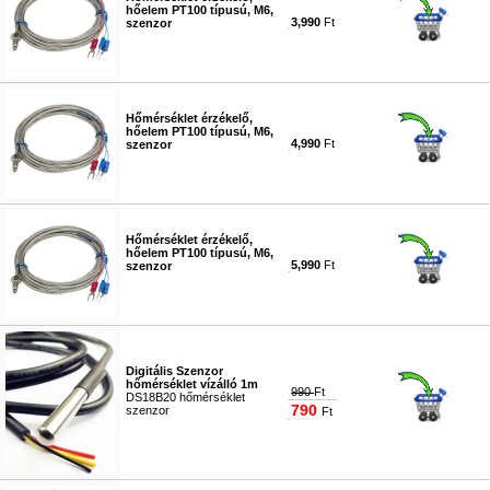
hőelem PT100 típusú, M6,
3,990
Ft
szenzor
#9945
Hőmérséklet érzékelő,
hőelem PT100 típusú, M6,
4,990
Ft
szenzor
#9946
Hőmérséklet érzékelő,
hőelem PT100 típusú, M6,
5,990
Ft
szenzor
#9947
Digitális Szenzor
hőmérséklet vízálló 1m
990
Ft
DS18B20 hőmérséklet
790
szenzor
Ft
#1315