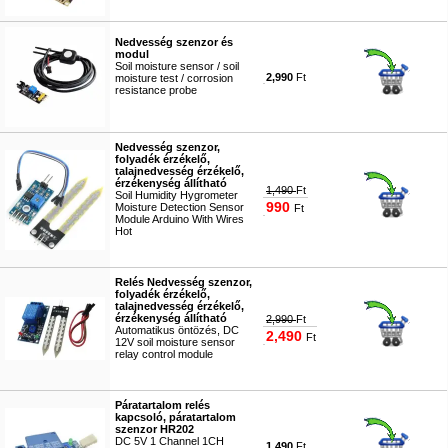
#4775
Nedvesség szenzor és
modul
Soil moisture sensor / soil
2,990
Ft
moisture test / corrosion
resistance probe
#5120
Nedvesség szenzor,
folyadék érzékelő,
talajnedvesség érzékelő,
érzékenység állítható
1,490
Ft
Soil Humidity Hygrometer
990
Moisture Detection Sensor
Ft
Module Arduino With Wires
Hot
#3596
Relés Nedvesség szenzor,
folyadék érzékelő,
talajnedvesség érzékelő,
érzékenység állítható
2,990
Ft
Automatikus öntözés, DC
2,490
Ft
12V soil moisture sensor
relay control module
#4505
Páratartalom relés
kapcsoló, páratartalom
szenzor HR202
DC 5V 1 Channel 1CH
1,490
Ft