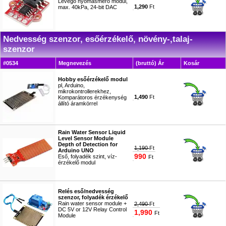
Levegő nyomásmérő modul,
1,290
Ft
max. 40kPa, 24-bit DAC
#8442
Nedvesség szenzor, esőérzékelő, növény-,talaj-
szenzor
#0534
Megnevezés
(bruttó) Ár
Kosár
Hobby esőérzékelő modul
pl, Arduino,
mikrokontrollerekhez,
1,490
Ft
Komparátoros érzékenység
állító áramkörrel
#3685
Rain Water Sensor Liquid
Level Sensor Module
Depth of Detection for
1,190
Ft
Arduino UNO
990
Eső, folyadék szint, víz-
Ft
érzékelő modul
#3748
Relés eső/nedvesség
szenzor, folyadék érzékelő
Rain water sensor module +
2,490
Ft
DC 5V or 12V Relay Control
1,990
Ft
Module