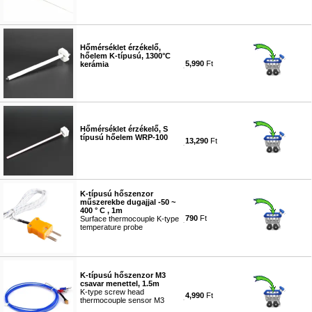
#8178
Hőmérséklet érzékelő,
hőelem K-típusú, 1300°C
5,990
Ft
kerámia
#8179
Hőmérséklet érzékelő, S
típusú hőelem WRP-100
13,290
Ft
#8340
K-típusú hőszenzor
műszerekbe dugajjal -50 ~
400 ° C , 1m
790
Ft
Surface thermocouple K-type
temperature probe
#5125
K-típusú hőszenzor M3
csavar menettel, 1.5m
K-type screw head
4,990
Ft
thermocouple sensor M3