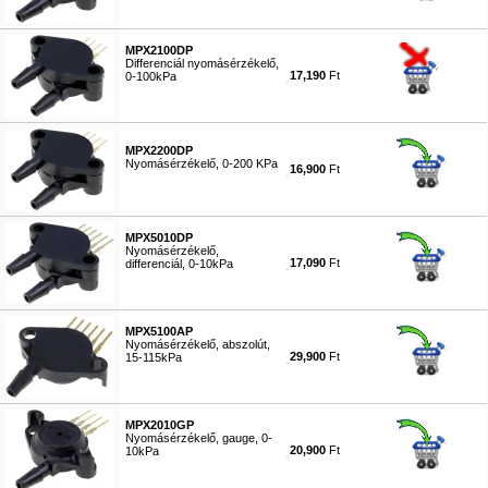
#5637
MPX2100DP
Differenciál nyomásérzékelő,
17,190
Ft
0-100kPa
#5638
MPX2200DP
Nyomásérzékelő, 0-200 KPa
16,900
Ft
#5639
MPX5010DP
Nyomásérzékelő,
17,090
Ft
differenciál, 0-10kPa
#5641
MPX5100AP
Nyomásérzékelő, abszolút,
29,900
Ft
15-115kPa
#5642
MPX2010GP
Nyomásérzékelő, gauge, 0-
20,900
Ft
10kPa
#5645