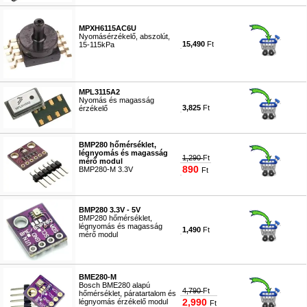
MPXH6115AC6U
Nyomásérzékelő, abszolút,
15,490
Ft
15-115kPa
#5643
MPL3115A2
Nyomás és magasság
3,825
Ft
érzékelő
#5640
BMP280 hőmérséklet,
légnyomás és magasság
1,290
Ft
mérő modul
890
BMP280-M 3.3V
Ft
#5644
BMP280 3.3V - 5V
BMP280 hőmérséklet,
légnyomás és magasság
1,490
Ft
mérő modul
#7409
BME280-M
Bosch BME280 alapú
4,790
Ft
hőmérséklet, páratartalom és
2,990
légnyomás érzékelő modul
Ft