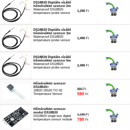
DS18B20 Digitális vízálló
hőmérséklet szenzor 2m
Waterproof DS18B20
1,290
Ft
temperature probe sensor
#5118
DS18B20 Digitális vízálló
hőmérséklet szenzor 3m
Waterproof DS18B20
1,490
Ft
temperature probe sensor
#5119
DS18B20 Digitális vízálló
hőmérséklet szenzor 5m
Waterproof DS18B20
2,490
Ft
temperature probe sensor
#7663
Hőmérséklet szenzor
DS18B20+
990
Ft
18B20 18S20 TO-92
590
Temperature Sensor
Ft
#4715
Hőmérséklet szenzor
modul DS18B20
1,190
Ft
DS18B20 single-bus digital
790
temperature sensor module
Ft
#4716