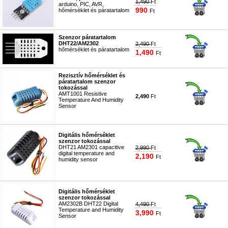
1,490
Ft
arduino, PIC, AVR,
990
hőmérséklet és páratartalom
Ft
#1051
Szenzor páratartalom
DHT22/AM2302
2,490
Ft
hőmérséklet és páratartalom
1,490
Ft
#0119
Rezisztív hőmérséklet és
páratartalom szenzor
tokozással
AMT1001 Resistive
2,490
Ft
Temperature And Humidity
Sensor
#5161
Digitális hőmérséklet
szenzor tokozással
DHT21 AM2301 capacitive
2,990
Ft
digital temperature and
2,190
Ft
humidity sensor
#5162
Digitális hőmérséklet
szenzor tokozással
AM2302B DHT22 Digital
4,490
Ft
Temperature and Humidity
3,990
Ft
Sensor