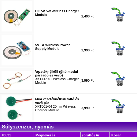
DC 5V 5W Wireless Charger
Module
2,490
Ft
#9520
5V 1A Wireless Power
Supply Module
2,990
Ft
#9521
Vezetéknélküli töltő modul
pár (adó és vevő)
XKT412-01 Wireless Charger
3,990
Ft
Module
#9522
Mini vezetéknélküli töltő és
vevő pár
XKT001-04 20mm Wireless
3,990
Ft
Charger Module
#9545
Súlyszenzor, nyomás
#0531
Megnevezés
(bruttó) Ár
Kosár