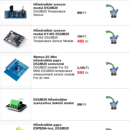
Hőmérséklet szenzor
modul DS18B20
DS18B20 Temperature
890
Ft
Sensor
#8495
Hőmérséklet szenzor
modul KY-001 DS18B20
790
Ft
KY-001 DS18B20
490
Temperature Sensor Module
Ft
#4717
Wemos D1 Mini
hőmérséklet pajzs
DS18B20 szenzorral
DS18B20 module For D1
1,490
Ft
MINI DS18B20 temperature
990
Ft
measurement sensor module
For d1 mini
#4718
DS18B20 Hőmérséklet
szenzorhoz bekötő modul
990
Ft
#4719
Hőmérséklet pajzs
ESP8266-hoz, DS18B20