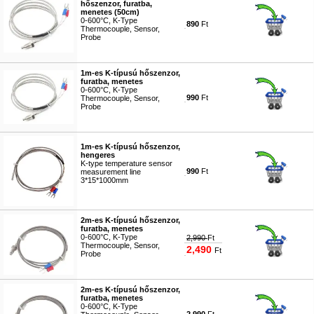
hőszenzor, furatba,
menetes (50cm)
0-600°C, K-Type
890
Ft
Thermocouple, Sensor,
Probe
#3856
1m-es K-típusú hőszenzor,
furatba, menetes
0-600°C, K-Type
990
Ft
Thermocouple, Sensor,
Probe
#3743
1m-es K-típusú hőszenzor,
hengeres
K-type temperature sensor
990
Ft
measurement line
3*15*1000mm
#5124
2m-es K-típusú hőszenzor,
furatba, menetes
0-600°C, K-Type
2,990
Ft
Thermocouple, Sensor,
2,490
Ft
Probe
#3819
2m-es K-típusú hőszenzor,
furatba, menetes
0-600°C, K-Type