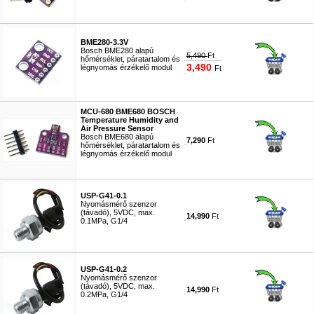
#5845
BME280-3.3V
Bosch BME280 alapú
5,490
Ft
hőmérséklet, páratartalom és
3,490
légnyomás érzékelő modul
Ft
#7565
MCU-680 BME680 BOSCH
Temperature Humidity and
Air Pressure Sensor
Bosch BME680 alapú
7,290
Ft
hőmérséklet, páratartalom és
légnyomás érzékelő modul
#7566
USP-G41-0.1
Nyomásmérő szenzor
(távadó), 5VDC, max.
14,990
Ft
0.1MPa, G1/4
#9726
USP-G41-0.2
Nyomásmérő szenzor
(távadó), 5VDC, max.
14,990
Ft
0.2MPa, G1/4
#9728