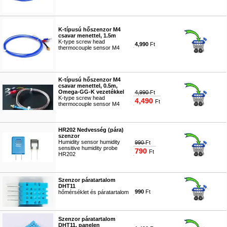
#7145
K-típusú hőszenzor M4
csavar menettel, 1.5m
K-type screw head
4,990
Ft
thermocouple sensor M4
#5126
K-típusú hőszenzor M4
csavar menettel, 0.5m,
Omega-GG-K vezetékkel
4,990
Ft
K-type screw head
4,490
Ft
thermocouple sensor M4
#7165
HR202 Nedvesség (pára)
szenzor
Humidity sensor humidity
990
Ft
sensitive humidity probe
790
Ft
HR202
#5117
Szenzor páratartalom
DHT11
990
Ft
hőmérséklet és páratartalom
#1050
Szenzor páratartalom
DHT11, panelen