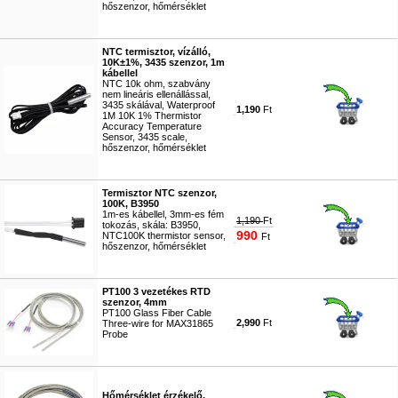
hőszenzor, hőmérséklet
#8479
NTC termisztor, vízálló,
10K±1%, 3435 szenzor, 1m
kábellel
NTC 10k ohm, szabvány
nem lineáris ellenállással,
3435 skálával, Waterproof
1,190
Ft
1M 10K 1% Thermistor
Accuracy Temperature
Sensor, 3435 scale,
hőszenzor, hőmérséklet
#9112
Termisztor NTC szenzor,
100K, B3950
1m-es kábellel, 3mm-es fém
1,190
Ft
tokozás, skála: B3950,
990
NTC100K thermistor sensor,
Ft
hőszenzor, hőmérséklet
#4965
PT100 3 vezetékes RTD
szenzor, 4mm
PT100 Glass Fiber Cable
2,990
Ft
Three-wire for MAX31865
Probe
#7910
Hőmérséklet érzékelő,