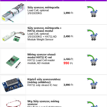
Súly szenzor, mérlegcella
Load Cell, optional:
1,990
Ft
1/5/10/20KG
#4996
Súly szenzor, mérlegcella +
HX711 olvasó modul
Load Cell, optional:
2,490
Ft
1/5/10/20KG + HX711 AD
Module Weight Sensor
#4997
Mérleg szenzor olvasó
modul HX711 IC-vel
1,490
Ft
HX711 Load Cell reader
990
module, AD module
Ft
#5072
Kijelző súly szenzorokhoz
(mérleg cellákhoz)
3,990
Ft
HX711 súly olvasó IC-hez
#7920
5Kg Súly szenzor, mérleg
szenzor