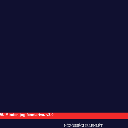
26.
Minden jog fenntartva.
v3.0
KÖZÖSSÉGI JELENLÉT