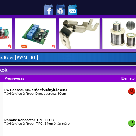
 liga nemzetközi döntőjében!
Új
Új
Új
v.Relés
PWM
RC
kok
Megnevezés
Elérhető
RC Robosaurus, oriás távirányítós dino
Távirányítású Robot Dinoszaurusz, 80cm
#0171
Robone Roboactor, TPC TT313
Távirányítású Robot, TPC, 34cm óriás méret
#1086