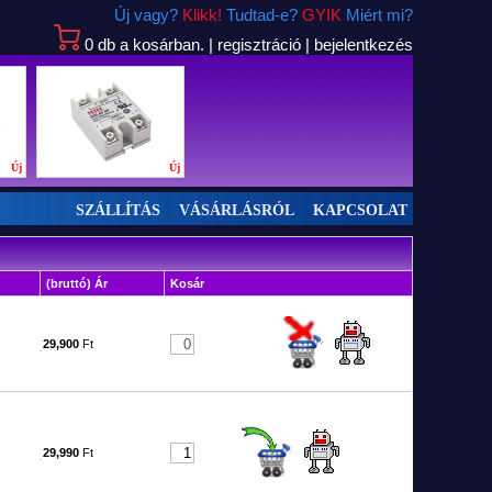
Új vagy?
Klikk!
Tudtad-e?
GYIK
Miért mi?
0
db
a kosárban.
|
regisztráció
|
bejelentkezés
Új
Új
SZÁLLÍTÁS
VÁSÁRLÁSRÓL
KAPCSOLAT
(bruttó) Ár
Kosár
29,900
Ft
29,990
Ft