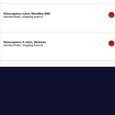
Robosapiens robot, WowWee 8081
távirányítható, rengeteg funkció
#1087
Robosapiens X robot, Wowwee
távirányítható, rengeteg funkció
#1088