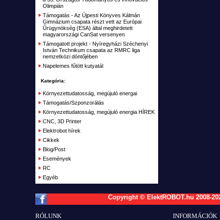
Távirányítók, vevők RC
Olimpián
Támogatás - Az Újpesti Könyves Kálmán
Akku töltők, adapterek
Gimnázium csapata részt vett az Európai
Űrügynökség (ESA) által meghirdetett
Alkatrészek, Tuning
magyarországi CanSat versenyen
Támogatott projekt - Nyíregyházi Széchenyi
Kiegészítők, Építőanyag
István Technikum csapata az RMRC liga
nemzetközi döntőjében
Elemek, akkumulátorok
Napelemes fűtött kutyatál
RC Kifutó, bemutató darabok, akciók
Kategória:
Plusz
Környezettudatosság, megújuló energai
Támogatás/Szponzorálás
Kifutott termékek
Környezettudatosság, megújuló energia HÍREK
Garázs
CNC, 3D Printer
Elektrobot hírek
Cikkek
Blog/Post
Események
RC
Egyéb
Copyright © ElektROBOT.hu 2008-
20
RÓLUNK
INFORMÁCIÓK