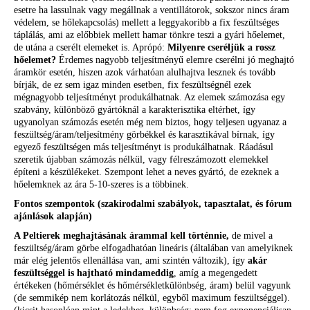
esetre ha lassulnak vagy megállnak a ventillátorok, sokszor nincs áram
védelem, se hőlekapcsolás) mellett a leggyakoribb a fix feszültséges
táplálás, ami az előbbiek mellett hamar tönkre teszi a gyári hőelemet,
de utána a cserélt elemeket is. Aprópó:
Milyenre cseréljük a rossz
hőelemet?
Érdemes nagyobb teljesítményű elemre cserélni jó meghajtó
áramkör esetén, hiszen azok várhatóan alulhajtva lesznek és tovább
bírják, de ez sem igaz minden esetben, fix feszültségnél ezek
mégnagyobb teljesítményt produkálhatnak. Az elemek számozása egy
szabvány, különböző gyártóknál a karakterisztika eltérhet, így
ugyanolyan számozás esetén még nem biztos, hogy teljesen ugyanaz a
feszültség/áram/teljesítmény görbékkel és karasztikával bírnak, így
egyező feszültségen más teljesítményt is produkálhatnak. Ráadásul
szeretik újabban számozás nélkül, vagy félreszámozott elemekkel
építeni a készülékeket. Szempont lehet a neves gyártó, de ezeknek a
hőelemknek az ára 5-10-szeres is a többinek.
Fontos szempontok (szakirodalmi szabályok, tapasztalat, és fórum
ajánlások alapján)
A Peltierek meghajtásának árammal kell történnie,
de mivel a
feszültség/áram görbe elfogadhatóan lineáris (általában van amelyiknek
már elég jelentős ellenállása van, ami szintén változik), így
akár
feszültséggel is hajtható mindameddig
, amíg a megengedett
értékeken (hőmérséklet és hőmérsékletkülönbség, áram) belül vagyunk
(de semmikép nem korlátozás nélkül, egyből maximum feszültséggel).