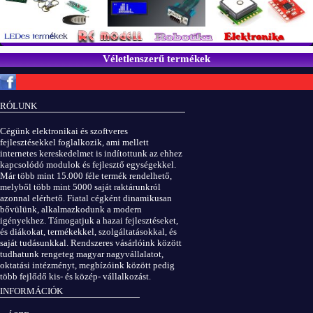
Véletlenszerű termékek
Copyright © ElektROBOT.hu 2008-
2026.
Minden jog fenntartva.
v3.0
RÓLUNK
ÁSZF
|
Adatvédelem
Cégünk elektronikai és szoftveres
fejlesztésekkel foglalkozik, ami mellett
internetes kereskedelmet is indítottunk az ehhez
kapcsolódó modulok és fejlesztő egységekkel.
Már több mint 15.000 féle termék rendelhető,
melyből több mint 5000 saját raktárunkról
azonnal elérhető. Fiatal cégként dinamikusan
bővülünk, alkalmazkodunk a modern
igényekhez. Támogatjuk a hazai fejlesztéseket,
és diákokat, termékekkel, szolgáltatásokkal, és
saját tudásunkkal. Rendszeres vásárlóink között
tudhatunk rengeteg magyar nagyvállalatot,
oktatási intézményt, megbízóink között pedig
több fejlődő kis- és közép- vállalkozást.
INFORMÁCIÓK