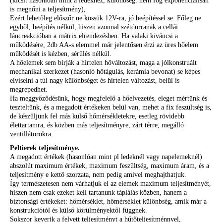
(kicsit hasonlóan mint a ledekhez, különbség: nem fog exponenciálisan
is megnőni a teljesítmény),
Ezért lehetőleg előszőr ne kössük 12V-ra, jó beépítéssel se. Főleg ne
egyből, beépítés nélkül, hiszen azonnal szétdurranak a cellái
láncreakcióban a mátrix elrendezésben. Ha valaki kiváncsi a
működésére, 2db AA-s elemmel már jelentősen érzi az üres hőelem
működését is kézben, sérülés nélkül.
A hőelemek sem bírják a hirtelen hőváltozást, maga a jólkonstruált
mechanikai szerkezet (hasonló hőtágulás, kerámia bevonat) se képes
elviselni a túl nagy különbséget és hirtelen változást, belül is
megrepedhet.
Ha meggyőződésünk, hogy megfelelő a hőelvezetés, eleget mértünk és
teszteltünk, és a megadott értékeken belül van, mehet a fix feszültség is,
de készüljünk fel más külső hőmérsékletekre, esetleg rövidebb
élettartamra, és közben más teljesítményre, zárt térre, megálló
ventillátorokra.
Peltierek teljesítménye.
A megadott értékek (hasonlóan mint pl ledeknél vagy napelemeknél)
abszolút maximum értékek, maximum feszültség, maximum áram, és a
teljesítmény e kettő szorzata, nem pedig amivel meghajthatjuk.
Így természetesen nem várhatjuk el az elemek maximum teljesítményét,
hiszen nem csak ezeket kell tartanunk táplálás közben, hanem a
biztonsági értékeket: hőmérséklet, hőmérséklet különbség, amik már a
konstrukciótól és külső körülményektől függnek.
Sokszor keverik a felvett teljesítményt a hűtőteljesítménnyel,