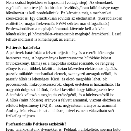
Nem szabad léptékben se kapcsolni (voltage step). Az elemeknek
egyáltalán nem tesz jót ha hirtelen feszültség/áram különbségre nagy
hőváltozást is kell produkálniuk. Ez károsítja még a mechanikai
szerkezetet is. Így drasztikusan rövidíti az élettartamát. (Korábbiakban
említettük, magas frekvenciás PWM szűrten már elfogadható.)
Professzionálisan a meghajtó áramnak követnie kell a kívánt
hőmérséklet, pl hőmérséklet-visszacsatolt meghajtó áramkörrel. Lassú
felfutó indítással is kimélhetjük az elemet.
Peltierek hatásfoka
A peltierek hatásfokát a felvett teljesítmény és a cserélt hőenergia
határozza meg. A hagyományos kompresszoros hűtökhöz képest
(hűtőszekrény, klíma) ez a megoldás sokkal rosszabb, de rengeteg
előnye is van, többek között a tisztán közvetlen elektromos táplálás,
passzív működés mechanikai elemek, szennyező anyagok nélkül, és
passzív hűtés is lehetséges. Kicsi, és olcsó megoldás lehet, pl:
processzorok, mikroprocesszorok, chipek esetében is használható. Ha
nagyobb dolgokat hűtünk, felkell készülni hogy költségesebb lesz.
A hatásfok változó a meghajtás erősségétől, és a hőelvezetéstől is:
A hűtés (mint hőcsere) arányos a felvett árammal, viszont eközben az
elfűtött teljesítmény (I^2)R , azaz négyzetesen arányos az árammal.
Ami nyilván vissza is hat a hűtésre, mivel ez nem választható szét
fizikailag teljesen.
Professzionális Peltieres eszközök?
Igen, találkozhatunk ilyenekkel is. Például: hüllőkeltető, sperma hűtő,