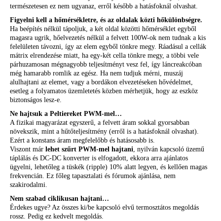
természetesen ez nem ugyanaz, erről később a hatásfoknál olvashat.
Figyelni kell a hőmérsékletre, és az oldalak közti hőkülönbségre.
Ha beépítés nélkül tápoljuk, a két oldal közötti hőmérséklet egyből
magasra ugrik, hőelvezetés nélkül a felvett 100W-ok nem tudnak a kis
felelületen távozni, így az elem egyből tönkre megy. Ráadásul a cellák
mátrix elrendezése miatt, ha egy-két cella tönkre megy, a többi vele
párhuzamosan mégnagyobb teljesítményt vesz fel, így láncreakcóban
még hamarabb romlik az egész. Ha nem tudjuk mérni, muszáj
alulhajtani az elemet, vagy a bordákon elvezetéseken hővédelmet,
esetleg a folyamatos üzemletetés közben mérhetjük, hogy az eszköz
biztonságos lesz-e.
Ne hajtsuk a Peltiereket PWM-mel…
A fizikai magyarázat egyszerű, a felvett áram sokkal gyorsabban
növekszik, mint a hűtőteljesítmény (erről is a hatásfoknál olvashat).
Ezért a konstans áram megfelelőbb és hatásosabb is.
Viszont már
lehet szűrt PWM-mel hajtani
, nyilván kapcsoló üzemű
táplálás és DC-DC konverter is elfogadott, ekkora arra ajánlatos
ügyelni, lehetőleg a tüskék (ripple) 10% alatt legyen, és kellően magas
frekvencián. Ez főleg tapasztalati és fórumok ajánlása, nem
szakirodalmi.
Nem szabad ciklikusan hajtani…
Érdekes ugye? Az összes ki/be kapcsoló elvű termosztátos megoldás
rossz. Pedig ez kedvelt megoldás.