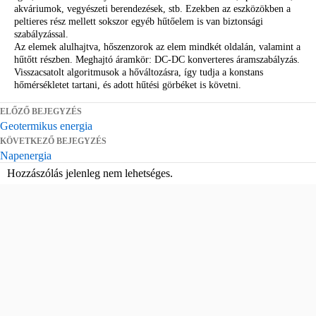
akváriumok, vegyészeti berendezések, stb. Ezekben az eszközökben a
peltieres rész mellett sokszor egyéb hűtőelem is van biztonsági
szabályzással.
Az elemek alulhajtva, hőszenzorok az elem mindkét oldalán, valamint a
hűtőtt részben. Meghajtó áramkör: DC-DC konverteres áramszabályzás.
Visszacsatolt algoritmusok a hőváltozásra, így tudja a konstans
hőmérsékletet tartani, és adott hűtési görbéket is követni.
ELŐZŐ BEJEGYZÉS
Geotermikus energia
KÖVETKEZŐ BEJEGYZÉS
Napenergia
Hozzászólás jelenleg nem lehetséges.