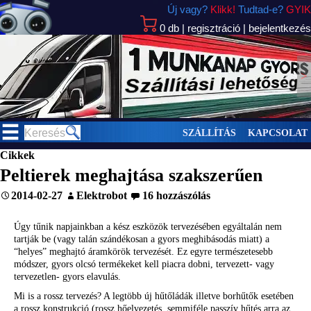
Új vagy?
Klikk!
Tudtad-e?
GYIK
0
db
|
regisztráció
|
bejelentkezés
>
SZÁLLÍTÁS
KAPCSOLAT
Cikkek
Peltierek meghajtása szakszerűen
2014-02-27
Elektrobot
16 hozzászólás
Úgy tűnik napjainkban a kész eszközök tervezésében egyáltalán nem
tartják be (vagy talán szándékosan a gyors meghibásodás miatt) a
“helyes” meghajtó áramkörök tervezését. Ez egyre természetesebb
módszer, gyors olcsó termékeket kell piacra dobni, tervezett- vagy
tervezetlen- gyors elavulás.
Mi is a rossz tervezés? A legtöbb új hűtőládák illetve borhűtők esetében
a rossz konstrukció (rossz hőelvezetés, semmiféle passzív hűtés arra az