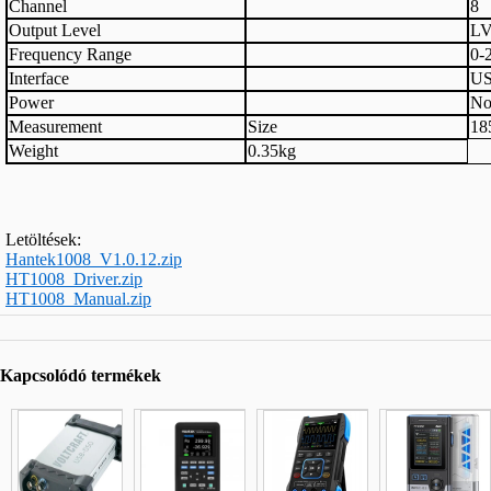
Channel
8
Output Level
L
Frequency Range
0-
Interface
US
Power
No
Measurement
Size
18
Weight
0.35kg
Letöltések:
Hantek1008_V1.0.12.zip
HT1008_Driver.zip
HT1008_Manual.zip
Kapcsolódó termékek