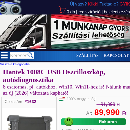
Új vagy?
Klikk!
Tudtad-e?
GYIK
0
db
|
regisztráció
|
bejelentkezés
>
SZÁLLÍTÁS
KAPCSOLAT
Vissza a kategóriába...
Hantek 1008C USB Oszcilloszkóp,
autódiagnosztika
8 csatornás, pl. autókhoz, Win10, Win11-hez is! Nálunk má
az új (2026) változata kapható!
100% magyar cég!
Cikkszám:
#1632
91,390
Ft
89,990
Ár:
Ft
Raktáron