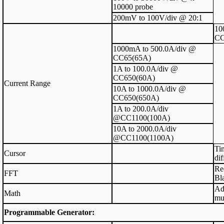
10000 probe
200mV to 100V/div @ 20:1
10
CC
1000mA to 500.0A/div @
CC65(65A)
1A to 100.0A/div @
CC650(60A)
Current Range
10A to 1000.0A/div @
CC650(650A)
1A to 200.0A/div
@CC1100(100A)
10A to 2000.0A/div
@CC1100(1100A)
Ti
Cursor
dif
Re
FFT
Bl
Add
Math
mul
Programmable Generator: