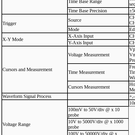
Time Base Range
se
Time Base Precision
±5
CH
Source
CH
Trigger
Mode
Ed
X-Axis Input
C
X-Y Mode
Y-Axis Input
C
Vp
Voltage Measurement
Vm
Pr
Fr
Cursors and Measurement
Time Measurement
Ti
Wi
Hor
Cursors Measurement
Me
Waveform Signal Process
+,-
10
100mV to 50V/div @ x 10
probe
10V to 5000V/div @ x 1000
Voltage Range
probe
100V to 50000V/div @ x