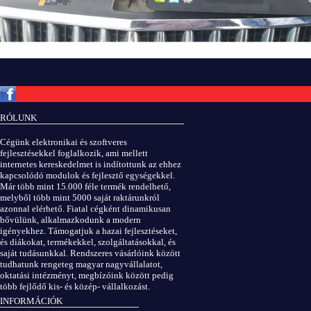
Copyright © ElektROBOT.hu 2008-
2026.
Minden jog fenntartva.
v3.0
RÓLUNK
ÁSZF
|
Adatvédelem
Cégünk elektronikai és szoftveres
fejlesztésekkel foglalkozik, ami mellett
internetes kereskedelmet is indítottunk az ehhez
kapcsolódó modulok és fejlesztő egységekkel.
Már több mint 15.000 féle termék rendelhető,
melyből több mint 5000 saját raktárunkról
azonnal elérhető. Fiatal cégként dinamikusan
bővülünk, alkalmazkodunk a modern
igényekhez. Támogatjuk a hazai fejlesztéseket,
és diákokat, termékekkel, szolgáltatásokkal, és
saját tudásunkkal. Rendszeres vásárlóink között
tudhatunk rengeteg magyar nagyvállalatot,
oktatási intézményt, megbízóink között pedig
több fejlődő kis- és közép- vállalkozást.
INFORMÁCIÓK