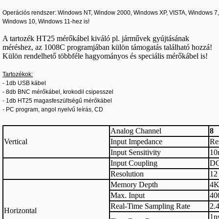
Operációs rendszer: Windows NT, Window 2000, Windows XP, VISTA, Windows 7,
Windows 10, Windows 11-hez is!
A tartozék HT25 mérőkábel kiváló pl. járművek gyújtásának
méréshez, az 1008C programjában külön támogatás található hozzá!
Külön rendelhető többféle hagyományos és speciális mérőkábel is!
Tartozékok:
- 1db USB kábel
- 8db BNC mérőkábel, krokodil csipesszel
- 1db HT25 magasfeszültségű mérőkábel
- PC program, angol nyelvű leírás, CD
Analog Channel
8
Vertical
Input Impedance
Re
Input Sensitivity
10
Input Coupling
D
Resolution
12 
Memory Depth
4
Max. Input
40
Real-Time Sampling Rate
2.
Horizontal
1n