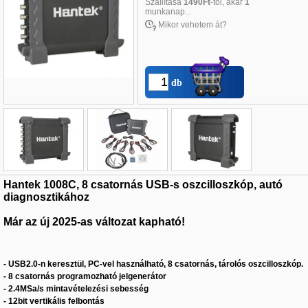
Szállítása
1490Ft
-tól, akár
1
munkanap...
Mikor vehetem át?
db
Név
*
:
Hantek 1008C, 8 csatornás USB-s
oszcilloszkóp, autó
diagnosztikához
E-mail
*
:
Már az új 2025-as változat kapható!
Telefon
*
:
- USB2.0-n keresztül, PC-vel használható, 8 csatornás, tárolós oszcilloszkóp.
- 8 csatornás programozható jelgenerátor
- 2.4MSa/s mintavételezési sebesség
- 12bit vertikális felbontás