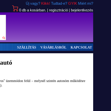
Új vagy?
Klikk!
Tudtad-e?
GYIK
Miért mi?
0
db
a kosárban.
|
regisztráció
|
bejelentkezés
Új
SZÁLLÍTÁS
VÁSÁRLÁSRÓL
KAPCSOLAT
autó
yos” üzemmódon felül – melynél szintén autonóm működésre
).