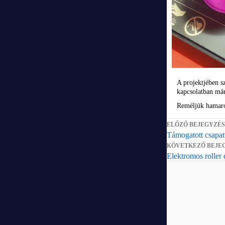
A projektjében 
kapcsolatban már
Reméljük hamaros
ELŐZŐ BEJEGYZÉS
Támogatott csapa
KÖVETKEZŐ BEJE
Elektromos roller 