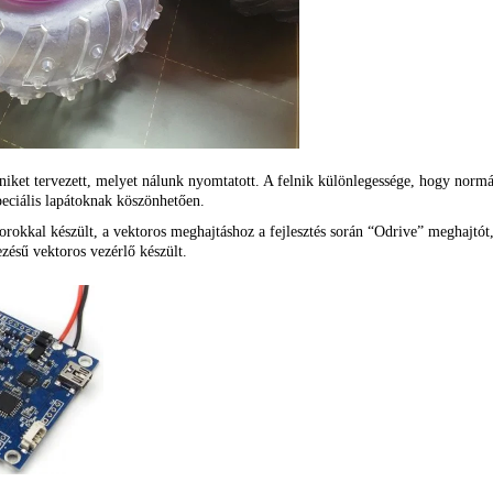
niket tervezett, melyet nálunk nyomtatott. A felnik különlegessége, hogy normál
eciális lapátoknak köszönhetően.
orokkal készült, a vektoros meghajtáshoz a fejlesztés során “Odrive” meghajt
ezésű vektoros vezérlő készült.