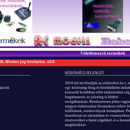
Véletlenszerű termékek
26.
Minden jog fenntartva.
v3.0
KÖZÖSSÉGI JELENLÉT
2016-tól mi béreljük az elektrobot.hu-t, 
rmációk
egy közösségi blog és híroldalként indult
keresztül korábban több elektronikai cég
forgalmazott, és jelenleg is hírdeti
szolgáltatásait. Rendszeresen jelen vagy
magyar elektronikai fórumokon online és
kiállítások, rendezvények formájában. Pr
összehozni az oktatásban és versenyeken
résztvevőket a fiatal cégekkel, és a kom
megbízókkal.