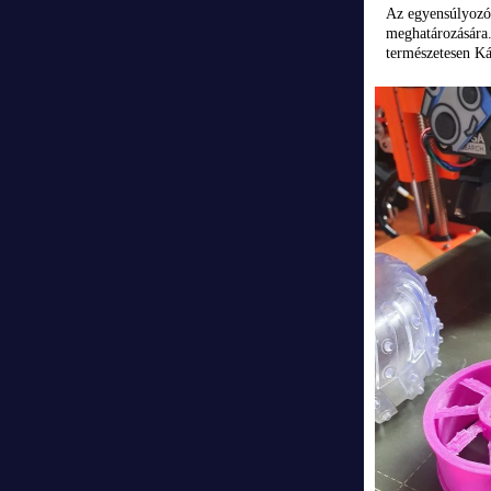
Az egyensúlyozó 
meghatározására.
természetesen Ká