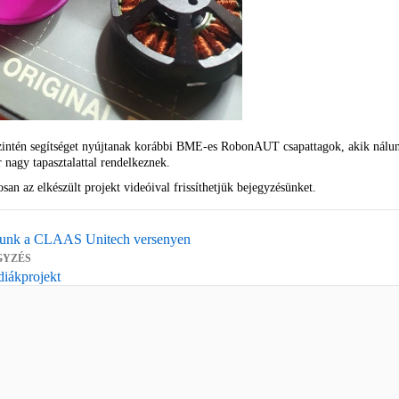
szintén segítséget nyújtanak korábbi BME-es RobonAUT csapattagok, akik nál
 nagy tapasztalattal rendelkeznek.
an az elkészült projekt videóival frissíthetjük bejegyzésünket.
tunk a CLAAS Unitech versenyen
GYZÉS
diákprojekt