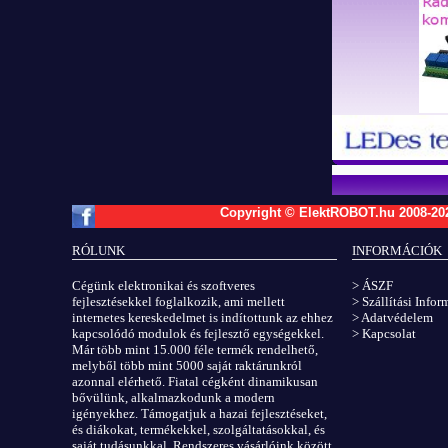
Copyright © ElektROBOT.hu 2008-
20
RÓLUNK
INFORMÁCIÓK
Cégünk elektronikai és szoftveres
> ÁSZF
fejlesztésekkel foglalkozik, ami mellett
> Szállítási Info
internetes kereskedelmet is indítottunk az ehhez
> Adatvédelem
kapcsolódó modulok és fejlesztő egységekkel.
> Kapcsolat
Már több mint 15.000 féle termék rendelhető,
melyből több mint 5000 saját raktárunkról
azonnal elérhető. Fiatal cégként dinamikusan
bővülünk, alkalmazkodunk a modern
igényekhez. Támogatjuk a hazai fejlesztéseket,
és diákokat, termékekkel, szolgáltatásokkal, és
saját tudásunkkal. Rendszeres vásárlóink között