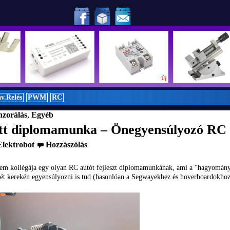
!
Új
Új
Új
v.Relés
PWM
RC
zorálás
,
Egyéb
t diplomamunka – Önegyensúlyozó RC 
Elektrobot
Hozzászólás
em kollégája egy olyan RC autót fejleszt diplomamunkának, ami a “hagyomán
két kerekén egyensúlyozni is tud (hasonlóan a Segwayekhez és hoverboardokhoz