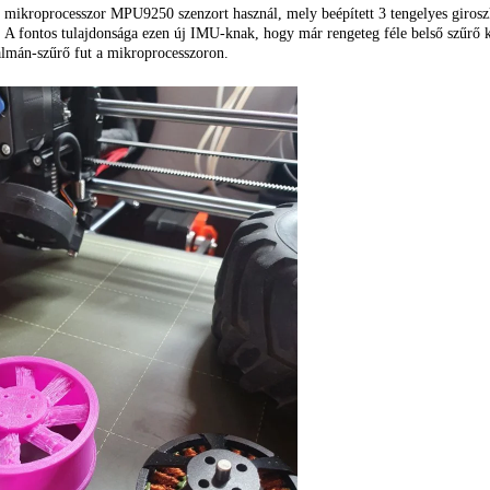
mikroprocesszor MPU9250 szenzort használ, mely beépített 3 tengelyes giroszkó
 A fontos tulajdonsága ezen új IMU-knak, hogy már rengeteg féle belső szűrő ka
lmán-szűrő fut a mikroprocesszoron.