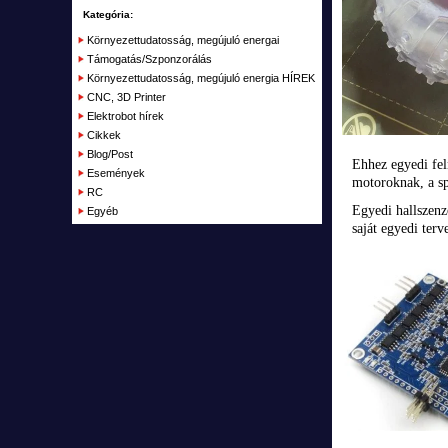
RC Kifutó, bemutató darabok, akciók
Kategória:
Plusz
Környezettudatosság, megújuló energai
Támogatás/Szponzorálás
Kifutott termékek
Környezettudatosság, megújuló energia HÍREK
Garázs
CNC, 3D Printer
Elektrobot hírek
Cikkek
Blog/Post
Ehhez egyedi fel
Események
motoroknak, a sp
RC
Egyedi hallszenz
Egyéb
saját egyedi terv