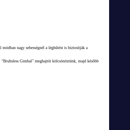
 módban nagy sebességnél a léghűtést is biztosítják a
ót, “Bruhsless Gimbal” meghajtót kölcsönöztünk, majd később