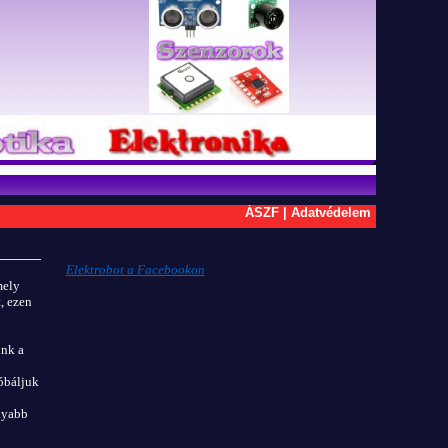
ÁSZF
|
Adatvédelem
Elektrobot a Facebookon
mely
, ezen
unk a
óbáljuk
olyabb