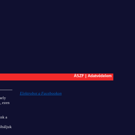
ÁSZF
|
Adatvédelem
Elektrobot a Facebookon
mely
, ezen
unk a
óbáljuk