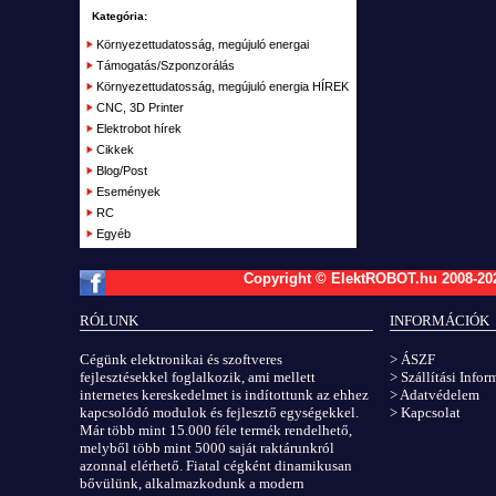
RC Kifutó, bemutató darabok, akciók
Kategória:
Plusz
Környezettudatosság, megújuló energai
Támogatás/Szponzorálás
Kifutott termékek
Környezettudatosság, megújuló energia HÍREK
Garázs
CNC, 3D Printer
Elektrobot hírek
Cikkek
Blog/Post
Események
RC
Egyéb
Copyright © ElektROBOT.hu 2008-
20
RÓLUNK
INFORMÁCIÓK
Cégünk elektronikai és szoftveres
> ÁSZF
fejlesztésekkel foglalkozik, ami mellett
> Szállítási Info
internetes kereskedelmet is indítottunk az ehhez
> Adatvédelem
kapcsolódó modulok és fejlesztő egységekkel.
> Kapcsolat
Már több mint 15.000 féle termék rendelhető,
melyből több mint 5000 saját raktárunkról
azonnal elérhető. Fiatal cégként dinamikusan
bővülünk, alkalmazkodunk a modern