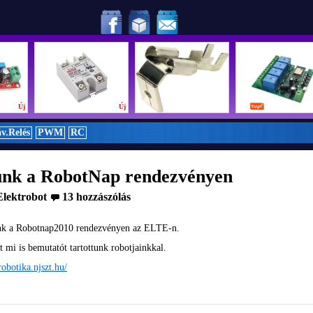
zi döntőjében!
Új
Új
Új
v.Relés
PWM
RC
ünk a RobotNap rendezvényen
Elektrobot
13 hozzászólás
tünk a Robotnap2010 rendezvényen az ELTE-n.
tt mi is bemutatót tartottunk robotjainkkal.
/robotika.njszt.hu/