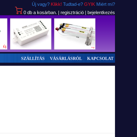
Új vagy?
Klikk!
Tudtad-e?
GYIK
Miért mi?
0
db
a kosárban.
|
regisztráció
|
bejelentkezés
Új
Új
Új
SZÁLLÍTÁS
VÁSÁRLÁSRÓL
KAPCSOLAT