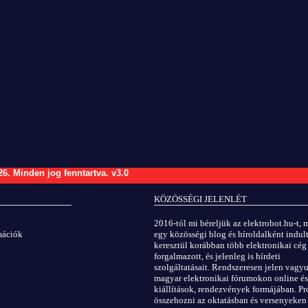
26.
Minden jog fenntartva.
v3.0
KÖZÖSSÉGI JELENLÉT
2016-tól mi béreljük az elektrobot.hu-t, 
rmációk
egy közösségi blog és híroldalként indult
keresztül korábban több elektronikai cég
forgalmazott, és jelenleg is hírdeti
szolgáltatásait. Rendszeresen jelen vagy
magyar elektronikai fórumokon online és
kiállítások, rendezvények formájában. Pr
összehozni az oktatásban és versenyeken