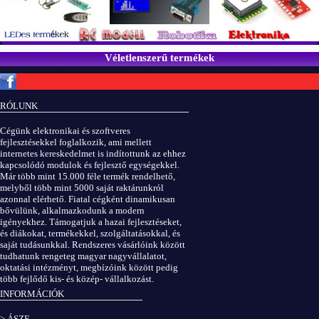
Véletlenszerű termékek
Copyright © ElektROBOT.hu 2008-
2026.
Minden jog fenntartva.
v3.0
RÓLUNK
ÁSZF
|
Adatvédelem
Cégünk elektronikai és szoftveres
fejlesztésekkel foglalkozik, ami mellett
internetes kereskedelmet is indítottunk az ehhez
kapcsolódó modulok és fejlesztő egységekkel.
Már több mint 15.000 féle termék rendelhető,
melyből több mint 5000 saját raktárunkról
azonnal elérhető. Fiatal cégként dinamikusan
bővülünk, alkalmazkodunk a modern
igényekhez. Támogatjuk a hazai fejlesztéseket,
és diákokat, termékekkel, szolgáltatásokkal, és
saját tudásunkkal. Rendszeres vásárlóink között
tudhatunk rengeteg magyar nagyvállalatot,
oktatási intézményt, megbízóink között pedig
több fejlődő kis- és közép- vállalkozást.
INFORMÁCIÓK
> ÁSZF