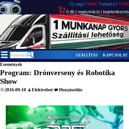
Új vagy?
Klikk!
Tudtad-e?
GYIK
0
db
|
regisztráció
|
bejelentkezés
>
SZÁLLÍTÁS
KAPCSOLAT
Események
Program: Drónverseny és Robotika
Show
2016-09-10
Elektrobot
Hozzászólás