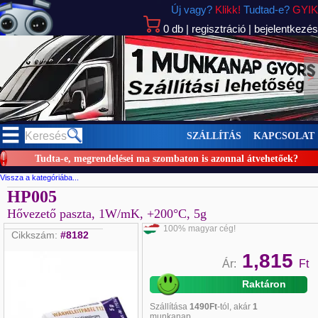
Új vagy?
Klikk!
Tudtad-e?
GYIK
0
db
|
regisztráció
|
bejelentkezés
>
SZÁLLÍTÁS
KAPCSOLAT
Tudta-e, megrendelései ma szombaton is azonnal átvehetőek?
Vissza a kategóriába...
HP005
Hővezető paszta, 1W/mK, +200°C, 5g
100% magyar cég!
Cikkszám:
#8182
1,815
Ár:
Ft
Raktáron
Szállítása
1490Ft
-tól, akár
1
munkanap...