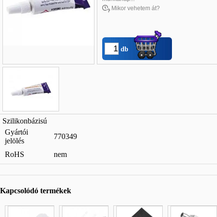
Mikor vehetem át?
db
Név
*
:
Szilikonbázisú
Gyártói
E-mail
*
:
770349
jelölés
Telefon
*
:
RoHS
nem
Kapcsolódó termékek