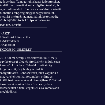
igényekhez. Támogatjuk a hazai fejlesztéseket,
és diákokat, termékekkel, szolgáltatásokkal, és
saját tudásunkkal. Rendszeres vásárlóink között
tudhatunk rengeteg magyar nagyvállalatot,
oktatási intézményt, megbízóink között pedig
több fejlődő kis- és közép- vállalkozást.
INFORMÁCIÓK
> ÁSZF
> Szállítási Információk
> Adatvédelem
> Kapcsolat
KÖZÖSSÉGI JELENLÉT
2016-tól mi béreljük az elektrobot.hu-t, mely
egy közösségi blog és híroldalként indult, ezen
keresztül korábban több elektronikai cég
forgalmazott, és jelenleg is hírdeti
szolgáltatásait. Rendszeresen jelen vagyunk a
magyar elektronikai fórumokon online és
kiállítások, rendezvények formájában. Próbáljuk
összehozni az oktatásban és versenyeken
résztvevőket a fiatal cégekkel, és a komolyabb
megbízókkal.
Elektrobot a Facebookon