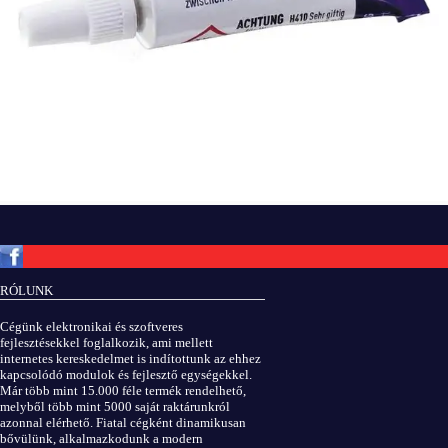
Copyright © ElektROBOT.hu 2008-
2026.
Minden jog fenntartva.
v3.0
RÓLUNK
ÁSZF
|
Adatvédelem
Cégünk elektronikai és szoftveres
fejlesztésekkel foglalkozik, ami mellett
internetes kereskedelmet is indítottunk az ehhez
kapcsolódó modulok és fejlesztő egységekkel.
Már több mint 15.000 féle termék rendelhető,
melyből több mint 5000 saját raktárunkról
azonnal elérhető. Fiatal cégként dinamikusan
bővülünk, alkalmazkodunk a modern