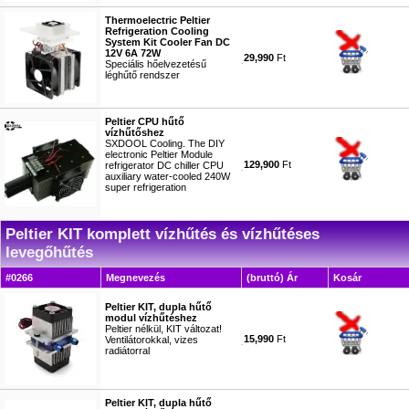
Thermoelectric Peltier
Refrigeration Cooling
System Kit Cooler Fan DC
12V 6A 72W
29,990
Ft
Speciális hőelvezetésű
léghűtő rendszer
#3767
Peltier CPU hűtő
vízhűtőshez
SXDOOL Cooling. The DIY
electronic Peltier Module
129,900
Ft
refrigerator DC chiller CPU
auxiliary water-cooled 240W
super refrigeration
#8518
Peltier KIT komplett vízhűtés és vízhűtéses
levegőhűtés
#0266
Megnevezés
(bruttó) Ár
Kosár
Peltier KIT, dupla hűtő
modul vízhűtéshez
Peltier nélkül, KIT változat!
15,990
Ft
Ventilátorokkal, vizes
radiátorral
#3473
Peltier KIT, dupla hűtő