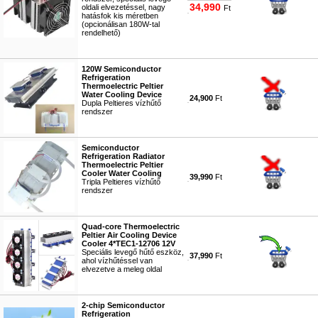
34,990
oldali elvezetéssel, nagy
Ft
hatásfok kis méretben
(opcionálisan 180W-tal
rendelhető)
#3766
120W Semiconductor
Refrigeration
Thermoelectric Peltier
Water Cooling Device
24,900
Ft
Dupla Peltieres vízhűtő
rendszer
#3763
Semiconductor
Refrigeration Radiator
Thermoelectric Peltier
Cooler Water Cooling
39,990
Ft
Tripla Peltieres vízhűtő
rendszer
#3768
Quad-core Thermoelectric
Peltier Air Cooling Device
Cooler 4*TEC1-12706 12V
Speciális levegő hűtő eszköz,
37,990
Ft
ahol vízhűtéssel van
elvezetve a meleg oldal
#3764
2-chip Semiconductor
Refrigeration