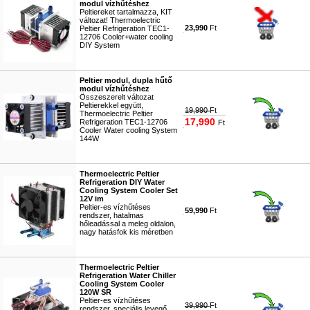
modul vízhűtéshez
Peltiereket tartalmazza, KIT
változat! Thermoelectric
23,990
Ft
Peltier Refrigeration TEC1-
12706 Cooler+water cooling
DIY System
#3762
Peltier modul, dupla hűtő
modul vízhűtéshez
Összeszerelt változat
Peltierekkel együtt,
19,990
Ft
Thermoelectric Peltier
17,990
Refrigeration TEC1-12706
Ft
Cooler Water cooling System
144W
#4250
Thermoelectric Peltier
Refrigeration DIY Water
Cooling System Cooler Set
12V im
Peltier-es vízhűtéses
59,990
Ft
rendszer, hatalmas
hőleadással a meleg oldalon,
nagy hatásfok kis méretben
#3765
Thermoelectric Peltier
Refrigeration Water Chiller
Cooling System Cooler
120W SR
Peltier-es vízhűtéses
39,990
Ft
rendszer, speciális levegő