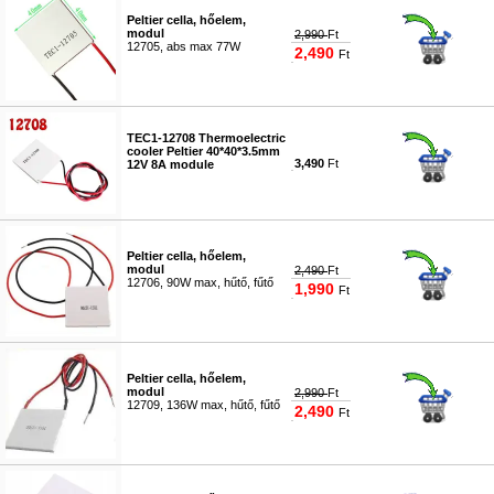
Peltier cella, hőelem,
modul
2,990
Ft
12705, abs max 77W
2,490
Ft
#1103
TEC1-12708 Thermoelectric
cooler Peltier 40*40*3.5mm
3,490
Ft
12V 8A module
#4730
Peltier cella, hőelem,
modul
2,490
Ft
12706, 90W max, hűtő, fűtő
1,990
Ft
#0138
Peltier cella, hőelem,
modul
2,990
Ft
12709, 136W max, hűtő, fűtő
2,490
Ft
#0139