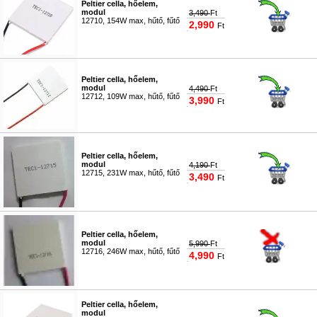
Peltier cella, hőelem,
modul
3,490
Ft
12710, 154W max, hűtő, fűtő
2,990
Ft
#0696
Peltier cella, hőelem,
modul
4,490
Ft
12712, 109W max, hűtő, fűtő
3,990
Ft
#8096
Peltier cella, hőelem,
modul
4,190
Ft
12715, 231W max, hűtő, fűtő
3,490
Ft
#0950
Peltier cella, hőelem,
modul
5,990
Ft
12716, 246W max, hűtő, fűtő
4,990
Ft
#0951
Peltier cella, hőelem,
modul