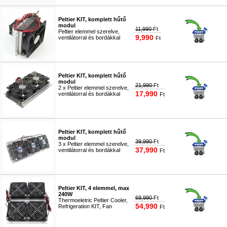
#4275
Peltier KIT, komplett hűtő
modul
11,990
Ft
Peltier elemmel szerelve,
9,990
ventilátorral és bordákkal
Ft
#1650
Peltier KIT, komplett hűtő
modul
21,990
Ft
2 x Peltier elemmel szerelve,
17,990
ventilátorral és bordákkal
Ft
#1651
Peltier KIT, komplett hűtő
modul
39,990
Ft
3 x Peltier elemmel szerelve,
37,990
ventilátorral és bordákkal
Ft
#3761
Peltier KIT, 4 elemmel, max
240W
69,990
Ft
Thermoeletric Peltier Cooler,
54,990
Refrigeration KIT, Fan
Ft
#5004