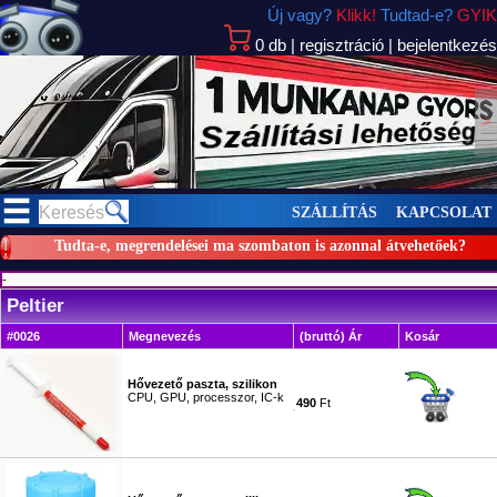
Új vagy?
Klikk!
Tudtad-e?
GYIK
0
db
|
regisztráció
|
bejelentkezés
>
SZÁLLÍTÁS
KAPCSOLAT
Tudta-e, megrendelései ma szombaton is azonnal átvehetőek?
-
Peltier
#0026
Megnevezés
(bruttó) Ár
Kosár
Hővezető paszta, szilikon
CPU, GPU, processzor, IC-k
490
Ft
#0625