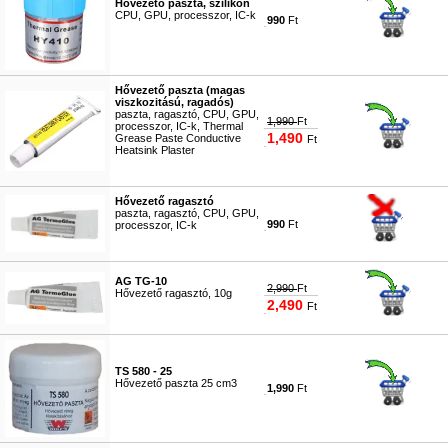
Hővezető paszta, szilikon
CPU, GPU, processzor, IC-k
990
Ft
#0626
Hővezető paszta (magas
viszkozitású, ragadós)
paszta, ragasztó, CPU, GPU,
1,990
Ft
processzor, IC-k, Thermal
1,490
Grease Paste Conductive
Ft
Heatsink Plaster
#0812
Hővezető ragasztó
paszta, ragasztó, CPU, GPU,
990
Ft
processzor, IC-k
#0811
AG TG-10
2,990
Ft
Hővezető ragasztó, 10g
2,490
Ft
#8181
TS 580 - 25
Hővezető paszta 25 cm3
1,990
Ft
#8180