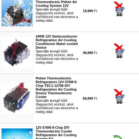
Thermoelectric Peltier Air
Cooling System 12V
Speciális levegő hűtő
19,990
Ft
(fagyasztó) eszköz, ahol
vízhűtéssel van elvezetve a
meleg oldal
#4880
240W 12V Semiconductor
Refrigeration Air Cooling
Conditioner Water-cooled
Device
Speciális levegő hűtő
49,990
Ft
(fagyasztó) eszköz, ahol
vízhűtéssel van elvezetve a
meleg oldal
#3769
Peltier Thermoelectric
Refrigerators 12V 576W 6-
Chip TEC1-12706 DIY
Refrigeration Air Cooling
Device Thermoelectric
Cooler
69,990
Ft
Speciális levegő hűtő
(fagyasztó) eszköz, ahol
vízhűtéssel van elvezetve a
meleg oldal
#5298
12V 576W 8-Chip DIY
Thermoelectric Cooler
Refrigeration Air Cooling
System Kit