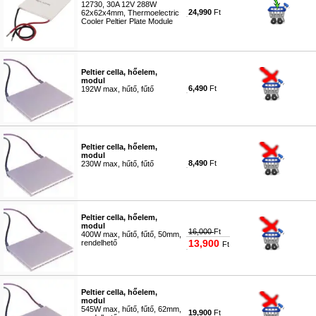
12730, 30A 12V 288W
24,990
Ft
62x62x4mm, Thermoelectric
Cooler Peltier Plate Module
#3760
Peltier cella, hőelem,
modul
6,490
Ft
192W max, hűtő, fűtő
#0140
Peltier cella, hőelem,
modul
8,490
Ft
230W max, hűtő, fűtő
#0141
Peltier cella, hőelem,
modul
16,000
Ft
400W max, hűtő, fűtő, 50mm,
13,900
rendelhető
Ft
#0142
Peltier cella, hőelem,
modul
545W max, hűtő, fűtő, 62mm,
19,900
Ft