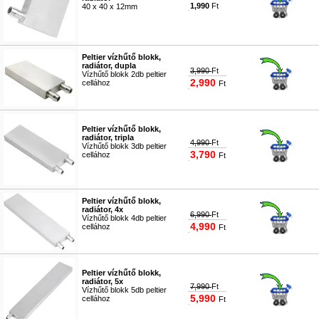
1,990
Ft
40 x 40 x 12mm
#7843
Peltier vízhűtő blokk,
radiátor, dupla
3,990
Ft
Vízhűtő blokk 2db peltier
2,990
cellához
Ft
#9068
Peltier vízhűtő blokk,
radiátor, tripla
4,990
Ft
Vízhűtő blokk 3db peltier
3,790
cellához
Ft
#9069
Peltier vízhűtő blokk,
radiátor, 4x
6,990
Ft
Vízhűtő blokk 4db peltier
4,990
cellához
Ft
#9387
Peltier vízhűtő blokk,
radiátor, 5x
7,990
Ft
Vízhűtő blokk 5db peltier
5,990
cellához
Ft
#9388