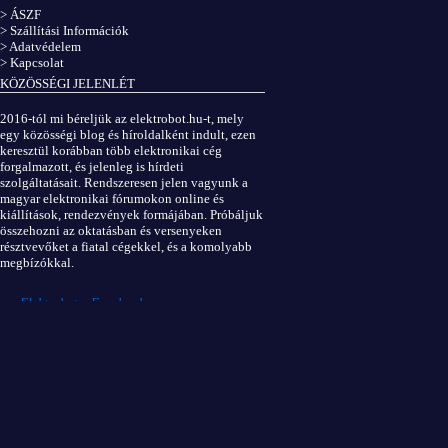
> ÁSZF
> Szállítási Információk
> Adatvédelem
> Kapcsolat
KÖZÖSSÉGI JELENLÉT
2016-tól mi béreljük az elektrobot.hu-t, mely
egy közösségi blog és híroldalként indult, ezen
keresztül korábban több elektronikai cég
forgalmazott, és jelenleg is hírdeti
szolgáltatásait. Rendszeresen jelen vagyunk a
magyar elektronikai fórumokon online és
kiállítások, rendezvények formájában. Próbáljuk
összehozni az oktatásban és versenyeken
résztvevőket a fiatal cégekkel, és a komolyabb
megbízókkal.
Elektrobot a Facebookon
...