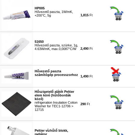
HP005
Hővezető paszta, 1W/mK,
1,815
Ft
+200°C, 5g
#8182
51650
Hővezető paszta, szürke, 1g,
2,490
Ft
4.63W/mK, max.0,0087°C/W
#8183
Hővezető paszta
számítógép processzorhoz
1,490
Ft
#4413
Hőszigetelő alátét Peltier
elem köré (hűtőbordák
közé)
refrigeration Insulation Cotton
290
Ft
Washer for TEC1-12706 >
12715
#4731
Peltier vízhűtő blokk,
radiátor