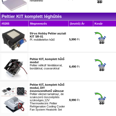
rendelhető
#0143
Peltier KIT komplett léghűtés
#0265
Megnevezés
(bruttó) Ár
Kosár
5V-os Hobby Peltier asztali
KIT SR-01
5,990
Ft
Pl. mobiltelefon hűtő
#8545
Peltier KIT, komplett hűtő
modul
Peltier nélkül! Ventilátorral,
6,490
Ft
bordákkal, csavarokkal
#3472
Peltier KIT, komplett hűtő
modul, DIY
összeszerelhető változat
Peltier elemet tartalmaz, de
szakszerű összeépítés
8,990
Ft
szükséges,12V
Thermoelectric Peltier
Refrigeration Cooling Cooler
Fan System Heatsink Set