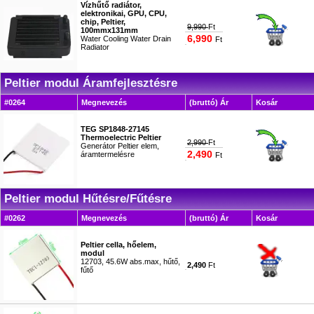
Vízhűtő radiátor,
elektronikai, GPU, CPU,
chip, Peltier,
9,990
Ft
100mmx131mm
6,990
Water Cooling Water Drain
Ft
Radiator
#9139
Peltier modul Áramfejlesztésre
#0264
Megnevezés
(bruttó) Ár
Kosár
TEG SP1848-27145
Thermoelectric Peltier
2,990
Ft
Generátor Peltier elem,
2,490
áramtermelésre
Ft
#2192
Peltier modul Hűtésre/Fűtésre
#0262
Megnevezés
(bruttó) Ár
Kosár
Peltier cella, hőelem,
modul
12703, 45.6W abs.max, hűtő,
2,490
Ft
fűtő
#0137