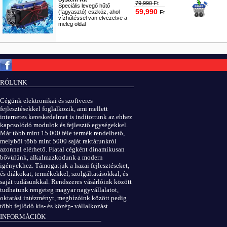
79,990
Ft
Speciális levegő hűtő
59,990
(fagyasztó) eszköz, ahol
Ft
vízhűtéssel van elvezetve a
meleg oldal
#4881
Copyright © ElektROBOT.hu 2008-
2026.
Minden jog fenntartva.
v3.0
RÓLUNK
ÁSZF
|
Adatvédelem
Cégünk elektronikai és szoftveres
fejlesztésekkel foglalkozik, ami mellett
internetes kereskedelmet is indítottunk az ehhez
kapcsolódó modulok és fejlesztő egységekkel.
Már több mint 15.000 féle termék rendelhető,
melyből több mint 5000 saját raktárunkról
azonnal elérhető. Fiatal cégként dinamikusan
bővülünk, alkalmazkodunk a modern
igényekhez. Támogatjuk a hazai fejlesztéseket,
és diákokat, termékekkel, szolgáltatásokkal, és
saját tudásunkkal. Rendszeres vásárlóink között
tudhatunk rengeteg magyar nagyvállalatot,
oktatási intézményt, megbízóink között pedig
több fejlődő kis- és közép- vállalkozást.
INFORMÁCIÓK