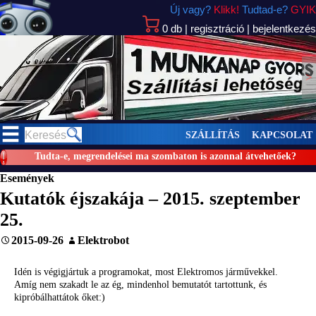
Új vagy?
Klikk!
Tudtad-e?
GYIK
0
db
|
regisztráció
|
bejelentkezés
>
SZÁLLÍTÁS
KAPCSOLAT
Tudta-e, megrendelései ma szombaton is azonnal átvehetőek?
Események
Kutatók éjszakája – 2015. szeptember
25.
2015-09-26
Elektrobot
Idén is végigjártuk a programokat, most Elektromos járművekkel.
Amíg nem szakadt le az ég, mindenhol bemutatót tartottunk, és
kipróbálhattátok őket:)