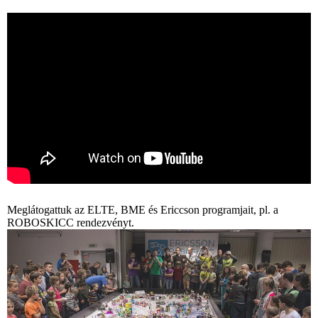
Meglátogattuk az ELTE, BME és Ericcson programjait, pl. a
ROBOSKICC rendezvényt.