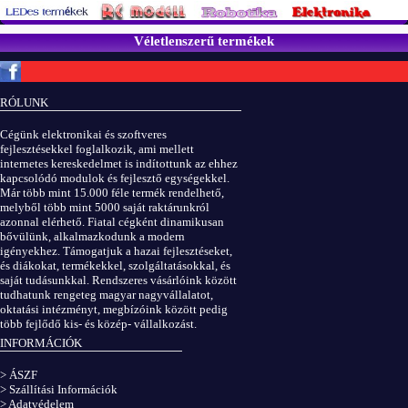
Véletlenszerű termékek
Copyright © ElektROBOT.hu 2008-
2026.
Minden jog fenntartva.
v3.0
RÓLUNK
ÁSZF
|
Adatvédelem
Cégünk elektronikai és szoftveres
fejlesztésekkel foglalkozik, ami mellett
internetes kereskedelmet is indítottunk az ehhez
kapcsolódó modulok és fejlesztő egységekkel.
Már több mint 15.000 féle termék rendelhető,
melyből több mint 5000 saját raktárunkról
azonnal elérhető. Fiatal cégként dinamikusan
bővülünk, alkalmazkodunk a modern
igényekhez. Támogatjuk a hazai fejlesztéseket,
és diákokat, termékekkel, szolgáltatásokkal, és
saját tudásunkkal. Rendszeres vásárlóink között
tudhatunk rengeteg magyar nagyvállalatot,
oktatási intézményt, megbízóink között pedig
több fejlődő kis- és közép- vállalkozást.
INFORMÁCIÓK
> ÁSZF
> Szállítási Információk
> Adatvédelem