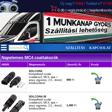
Új vagy?
Klikk!
Tudtad-e?
GYIK
0
db
|
regisztráció
|
bejelentkezés
>
SZÁLLÍTÁS
KAPCSOLAT
Napelemes MC4 csatlakozók
#6005
Megnevezés
(bruttó) Ár
Kosár
SOLCON4
Krimpelhető szolár
csatlakozó, MC4, apa +
990
Ft
anya, egyenes, 2.5...4mm2,
érintkezőkkel
#7127
SOLCON4-30
Krimpelhető szolár
csatlakozó, MC4, apa +
1,490
Ft
anya, egyenes, 2.5...4mm2,
érintkezőkkel