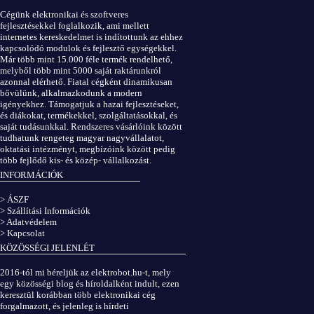
Cégünk elektronikai és szoftveres
fejlesztésekkel foglalkozik, ami mellett
internetes kereskedelmet is indítottunk az ehhez
kapcsolódó modulok és fejlesztő egységekkel.
Már több mint 15.000 féle termék rendelhető,
melyből több mint 5000 saját raktárunkról
azonnal elérhető. Fiatal cégként dinamikusan
bővülünk, alkalmazkodunk a modern
igényekhez. Támogatjuk a hazai fejlesztéseket,
és diákokat, termékekkel, szolgáltatásokkal, és
saját tudásunkkal. Rendszeres vásárlóink között
tudhatunk rengeteg magyar nagyvállalatot,
oktatási intézményt, megbízóink között pedig
több fejlődő kis- és közép- vállalkozást.
INFORMÁCIÓK
> ÁSZF
> Szállítási Információk
> Adatvédelem
> Kapcsolat
KÖZÖSSÉGI JELENLÉT
2016-tól mi béreljük az elektrobot.hu-t, mely
egy közösségi blog és híroldalként indult, ezen
keresztül korábban több elektronikai cég
forgalmazott, és jelenleg is hírdeti