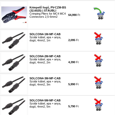
Krimpelő fogó, PV-CZM-BS
(32.6025) | STÄUBLI
Crimping Pliers for MC4 MC4
64,990
Ft
Connectors 2,5-6mm2
#8195
SOLCON4-1M-MF-CAB
Szolár kábel, apa + anya,
2,095
Ft
dugó, 4mm2, 1m
#8196
SOLCON4-2M-MF-CAB
Szolár kábel, apa + anya,
4,390
Ft
dugó, 4mm2, 2m
#8197
SOLCON4-3M-MF-CAB
Szolár kábel, apa + anya,
5,990
Ft
dugó, 4mm2, 3m
#8198
SOLCON4-5M-MF-CAB
Szolár kábel, apa + anya,
5,790
Ft
dugó, 4mm2, 5m
#8199