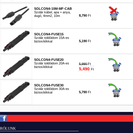
SOLCON4-10M-MF-CAB
Szolár kábel, apa + anya,
8,790
Ft
dugó, 4mm2, 10m
#8200
SOLCON4-FUSE15
Szolár toldóidom 15A-es
5,190
Ft
biztosítékkal
#8201
SOLCON4-FUSE20
Szolár toldóidom 20A-es
5,990
Ft
biztosítékkal
5,490
Ft
#8202
SOLCON4-FUSE30
Szolár toldóidom 30A-es
5,790
Ft
biztosítékkal
#8203
Copyright © ElektROBOT.hu 2008-
2026.
Minden jog fenntartva.
v3.0
RÓLUNK
ÁSZF
|
Adatvédelem