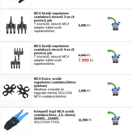
#8190
MC4 Szolár napelemes
csatlakozó elosztó 3-as (4
pontos) pár
T közösítő, elosztó MC4
5,990
Ft
adapter kábel szett
napelemekhez
#8191
MC4 Szolár napelemes
csatlakozó elosztó 4-es (5
pontos) pár
9,990
Ft
T közösítő, elosztó MC4
7,990
adapter kábel szett
Ft
napelemekhez
#8192
MC4 Kulcs, szolár
napelemes csatlakozókhoz
(párban)
Alkalmas a kisebb és
1,990
Ft
nagyobb méretű SOLCON
MC4 csatlakozóinkhoz
#8193
Krimpelő fogó MC4 szolár
csatlakozóhoz, 2.5...6mm2,
26AWG...10AWG
11,990
Ft
SOLCON4-TOOL
#8194