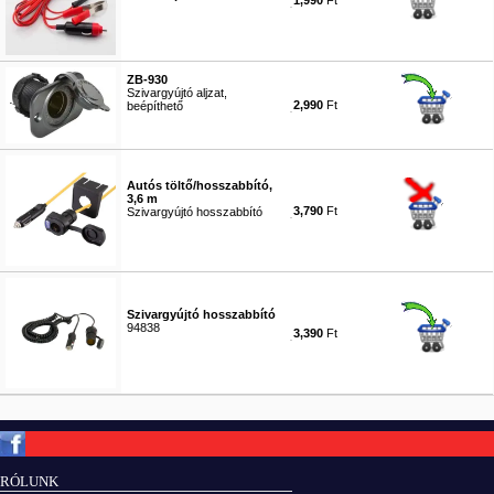
1,990
Ft
#1728
ZB-930
Szivargyújtó aljzat,
2,990
Ft
beépíthető
#3885
Autós töltő/hosszabbító,
3,6 m
3,790
Ft
Szivargyújtó hosszabbító
#8003
Szivargyújtó hosszabbító
94838
3,390
Ft
#8058
Copyright © ElektROBOT.hu 2008-
2026.
Minden jog fenntartva.
v3.0
RÓLUNK
ÁSZF
|
Adatvédelem