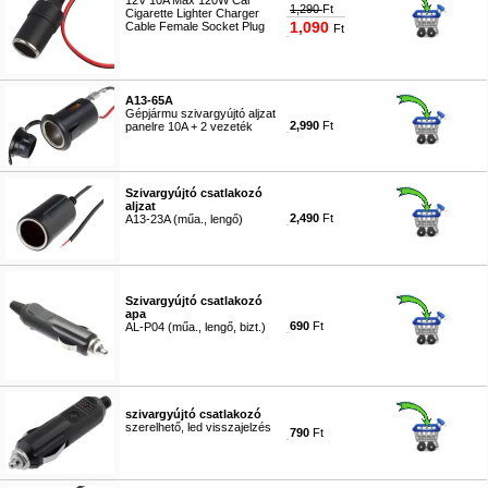
12V 10A Max 120W Car
1,290
Ft
Cigarette Lighter Charger
1,090
Cable Female Socket Plug
Ft
#7259
A13-65A
Gépjármu szivargyújtó aljzat
2,990
Ft
panelre 10A + 2 vezeték
#3886
Szivargyújtó csatlakozó
aljzat
2,490
Ft
A13-23A (műa., lengő)
#3887
Szivargyújtó csatlakozó
apa
690
Ft
AL-P04 (műa., lengő, bizt.)
#7474
szivargyújtó csatlakozó
szerelhető, led visszajelzés
790
Ft
#0949