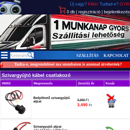
Új vagy?
Klikk!
Tudtad-e?
GYIK
0
db
|
regisztráció
|
bejelentkezés
>
SZÁLLÍTÁS
KAPCSOLAT
Tudta-e, megrendelései ma szombaton is azonnal átvehetőek?
Szivargyújtó kábel csatlakozó
#6003
Megnevezés
(bruttó) Ár
Kosár
Beépíthető szivargyújtó
3,990
Ft
aljzat
3,490
Ft
#2922
Szivargyujtó aljzat