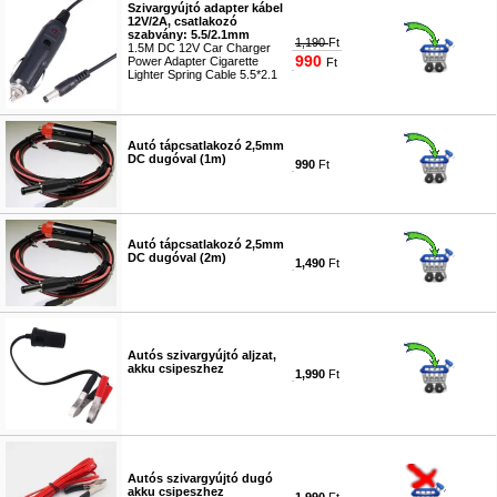
Szivargyújtó adapter kábel
12V/2A, csatlakozó
szabvány: 5.5/2.1mm
1,190
Ft
1.5M DC 12V Car Charger
990
Power Adapter Cigarette
Ft
Lighter Spring Cable 5.5*2.1
#7404
Autó tápcsatlakozó 2,5mm
DC dugóval (1m)
990
Ft
#9868
Autó tápcsatlakozó 2,5mm
DC dugóval (2m)
1,490
Ft
#9869
Autós szivargyújtó aljzat,
akku csipeszhez
1,990
Ft
#9860
Autós szivargyújtó dugó
akku csipeszhez