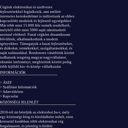
Cégünk elektronikai és szoftveres
fejlesztésekkel foglalkozik, ami mellett
internetes kereskedelmet is indítottunk az ehhez
kapcsolódó modulok és fejlesztő egységekkel.
Már több mint 15.000 féle termék rendelhető,
melyből több mint 5000 saját raktárunkról
azonnal elérhető. Fiatal cégként dinamikusan
bővülünk, alkalmazkodunk a modern
igényekhez. Támogatjuk a hazai fejlesztéseket,
és diákokat, termékekkel, szolgáltatásokkal, és
saját tudásunkkal. Rendszeres vásárlóink között
tudhatunk rengeteg magyar nagyvállalatot,
oktatási intézményt, megbízóink között pedig
több fejlődő kis- és közép- vállalkozást.
INFORMÁCIÓK
> ÁSZF
> Szállítási Információk
> Adatvédelem
> Kapcsolat
KÖZÖSSÉGI JELENLÉT
2016-tól mi béreljük az elektrobot.hu-t, mely
egy közösségi blog és híroldalként indult, ezen
keresztül korábban több elektronikai cég
forgalmazott, és jelenleg is hírdeti