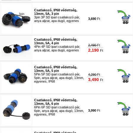
Csatlakozó, IP68 védettség,
13mm, 5A, 3 pin
3pin 3P SD ipari csatlakozó pár,
3,690
Ft
anya aljzat, apa dugó, egyenes
#5607
Csatlakozó, IP68 védettség,
13mm, 5A, 4 pin
2,490
Ft
4Pin 4P SD ipari csatlakozó pár,
2,190
anya aljzat, apa dugó, egyenes
Ft
#4335
Csatlakozó, IP68 védettség,
13mm, 5A, 5 pin
5Pin 5P SD ipari csatlakozó pár,
4,290
Ft
5pin, anya aljzat, apa dugó, 13mm,
3,490
Ft
egyenes, IP68
#5608
Csatlakozó, IP68 védettség,
13mm, 5A, 6 pin
6Pin 6P SD ipari csatlakozó pár,
3,990
Ft
6pin, anya aljzat, apa dugó, 13mm,
egyenes, IP68
#5609