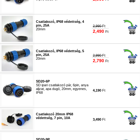
#5494
Csatlakozó, IP68 védettség, 4
pin, 25A
2,990
Ft
20mm
2,490
Ft
#2436
Csatlakozó, IP68 védettség, 5
pin, 25A
2,990
Ft
20mm
2,790
Ft
#2437
SD20-6P
SD ipari csatlakozó pár, 6pin, anya
aljzat, apa dugó, 20mm, egyenes,
4,190
Ft
IP68
#5618
Csatlakozó 20mm IP68
védettség, 7 pin, 10A
3,490
Ft
#5374
SD20-9P