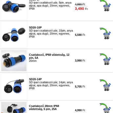
SD ipari csatlakozó pár, 9pin, anya
4,990
Ft
aljzat, apa dugó, 20mm, egyenes,
3,490
IP68
Ft
#5619
SD20-10P
SD ipari csatlakozó pár, 10pin, anya
aljzat, apa dugó, 20mm, egyenes,
5,590
Ft
IP68
#5620
Csatlakozó, IP68 védettség, 12
pin, 5A
3,990
Ft
20mm
#2438
SD20-14P
SD ipari csatlakozó pár, 14pin, anya
aljzat, apa dugó, 20mm, egyenes,
5,705
Ft
IP68
#5622
Csatlakozó 28mm IP68
védettség, 5 pin, 25A
4,990
Ft