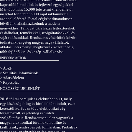
kapcsolódó modulok és fejlesztő egységekkel.
Már több mint 15.000 féle termék rendelhető,
melyből több mint 5000 saját raktárunkról
azonnal elérhető. Fiatal cégként dinamikusan
bővülünk, alkalmazkodunk a modern
igényekhez. Támogatjuk a hazai fejlesztéseket,
és diákokat, termékekkel, szolgáltatásokkal, és
saját tudásunkkal. Rendszeres vásárlóink között
tudhatunk rengeteg magyar nagyvállalatot,
oktatási intézményt, megbízóink között pedig
több fejlődő kis- és közép- vállalkozást.
INFORMÁCIÓK
> ÁSZF
> Szállítási Információk
> Adatvédelem
> Kapcsolat
KÖZÖSSÉGI JELENLÉT
2016-tól mi béreljük az elektrobot.hu-t, mely
egy közösségi blog és híroldalként indult, ezen
keresztül korábban több elektronikai cég
forgalmazott, és jelenleg is hírdeti
szolgáltatásait. Rendszeresen jelen vagyunk a
magyar elektronikai fórumokon online és
kiállítások, rendezvények formájában. Próbáljuk
összehozni az oktatásban és versenyeken