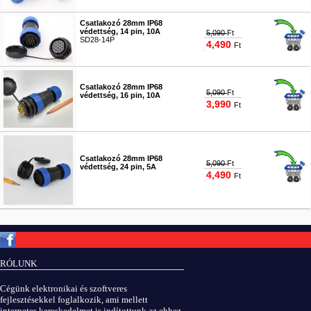
#8756
Csatlakozó 28mm IP68
védettség, 14 pin, 10A
5,090
Ft
SD28-14P
4,490
Ft
#8757
Csatlakozó 28mm IP68
5,090
Ft
védettség, 16 pin, 10A
3,990
Ft
#2946
Csatlakozó 28mm IP68
5,090
Ft
védettség, 24 pin, 5A
4,490
Ft
#4336
Copyright © ElektROBOT.hu 2008-
2026.
Minden jog fenntartva.
v3.0
RÓLUNK
ÁSZF
|
Adatvédelem
Cégünk elektronikai és szoftveres
fejlesztésekkel foglalkozik, ami mellett
internetes kereskedelmet is indítottunk az ehhez