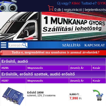
Új vagy?
Klikk!
Tudtad-e?
GYIK
0
db
|
regisztráció
|
bejelentkezés
>
SZÁLLÍTÁS
KAPCSOLAT
Tudta-e, megrendelései ma szombaton is azonnal átvehetőek?
Erősítő, audió
#0295
Megnevezés
(bruttó) Ár
Kosár
Erősítők, erősítő szettek, audió erősítő
#0287
Megnevezés
(bruttó) Ár
Kosár
Erősítő 180W
9,990
Ft
sztereó, 12V, 2 csatorna
7,990
Ft
#1490