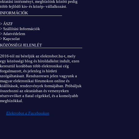
oktatási intézményt, megbízóink között pedig
több fejlődő kis- és közép- vállalkozást.
INFORMÁCIÓK
> ÁSZF
> Szállítási Információk
> Adatvédelem
> Kapcsolat
KÖZÖSSÉGI JELENLÉT
2016-tól mi béreljük az elektrobot.hu-t, mely
egy közösségi blog és híroldalként indult, ezen
keresztül korábban több elektronikai cég
forgalmazott, és jelenleg is hírdeti
szolgáltatásait. Rendszeresen jelen vagyunk a
magyar elektronikai fórumokon online és
kiállítások, rendezvények formájában. Próbáljuk
összehozni az oktatásban és versenyeken
résztvevőket a fiatal cégekkel, és a komolyabb
megbízókkal.
Elektrobot a Facebookon
...