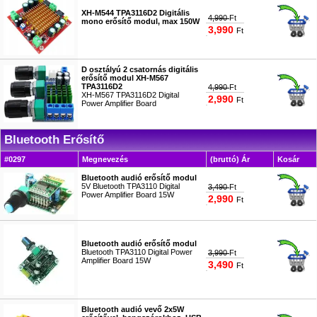
XH-M544 TPA3116D2 Digitális
4,990
Ft
mono erősítő modul, max 150W
3,990
Ft
#9156
D osztályú 2 csatornás digitális
erősítő modul XH-M567
TPA3116D2
4,990
Ft
XH-M567 TPA3116D2 Digital
2,990
Ft
Power Amplifier Board
#9157
Bluetooth Erősítő
#0297
Megnevezés
(bruttó) Ár
Kosár
Bluetooth audió erősítő modul
5V Bluetooth TPA3110 Digital
3,490
Ft
Power Amplifier Board 15W
2,990
Ft
#4696
Bluetooth audió erősítő modul
Bluetooth TPA3110 Digital Power
3,990
Ft
Amplifier Board 15W
3,490
Ft
#5591
Bluetooth audió vevő 2x5W