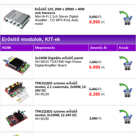
Erősítő 12V, 20W x 2RMS + 40W
sub basszus
Mini Hi-Fi 2.1ch Stereo Digital
9,990
Ft
Amplifier , CD MP3 iPod, Autó,
8,990
Ft
motor
#2350
Erősítő modulok, KIT-ek
#0296
Megnevezés
(bruttó) Ár
Kosár
2x100W Digitális erősítő panel
XH-M510 TDA7498 High Power
7,990
Ft
Digital Amplifier Board
6,990
Ft
#7190
TPA3116D2 sztereo erősítő
modul, 2.1 csatornás, 2x50W, 12-
5,990
Ft
24V DC
6,390
XH-M139
Ft
#9154
TPA3116D2 sztereo erősítő
modul, 2x100W, 12-24V DC
3,990
Ft
XH-M190
#9155