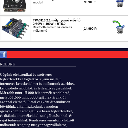
9,990
Ft
modul
#8372
TPA3116 2.1 mélynyomó erősítő
2*50W + 100W + BT5.0
Bluetooth erősítő sztereó és
14,990
Ft
mélynomó
#9937
Copyright © ElektROBOT.hu 2008-
2026.
Minden jog fenntartva.
v3.0
RÓLUNK
ÁSZF
|
Adatvédelem
Cégünk elektronikai és szoftveres
fejlesztésekkel foglalkozik, ami mellett
internetes kereskedelmet is indítottunk az ehhez
kapcsolódó modulok és fejlesztő egységekkel.
Már több mint 15.000 féle termék rendelhető,
melyből több mint 5000 saját raktárunkról
azonnal elérhető. Fiatal cégként dinamikusan
bővülünk, alkalmazkodunk a modern
igényekhez. Támogatjuk a hazai fejlesztéseket,
és diákokat, termékekkel, szolgáltatásokkal, és
saját tudásunkkal. Rendszeres vásárlóink között
tudhatunk rengeteg magyar nagyvállalatot,