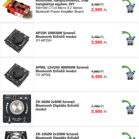
erősítővel, hangszórokhoz, USB
hangkártya egyben, DIY
3,490
Ft
5W+5W CT14 Micro 4.2 Stereo
2,990
Ft
Bluetooth Power Amplifier Board
#4697
AP15H 10W/20W Sztereó
Bluetooth Erősítő modul
4,490
Ft
XY-AP15H
3,990
Ft
#8369
AP50L 12V/24V 40W/50W Sztereó
Bluetooth Erősítő modul
4,990
Ft
YX-AP50L
4,490
Ft
#8370
ZK-502M 2x50W Sztereó
Bluetooth Digitális Erősítő
7,490
Ft
modul
5,990
Ft
#8371
ZK-1002M 2x100W Sztereó
Bluetooth Digitális Erősítő