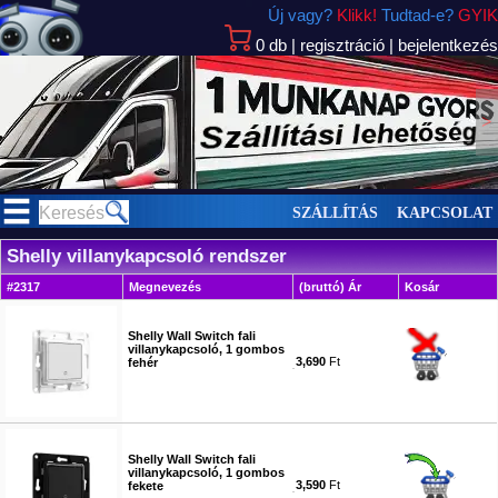
Új vagy?
Klikk!
Tudtad-e?
GYIK
0
db
|
regisztráció
|
bejelentkezés
>
SZÁLLÍTÁS
KAPCSOLAT
Shelly villanykapcsoló rendszer
#2317
Megnevezés
(bruttó) Ár
Kosár
Shelly Wall Switch fali
villanykapcsoló, 1 gombos
3,690
Ft
fehér
#6296
Shelly Wall Switch fali
villanykapcsoló, 1 gombos
3,590
Ft
fekete