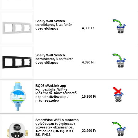
#6305
Shelly Wall Switch
sorolókeret, 3-as fehér
4,390
Ft
üveg előlapos
#6306
Shelly Wall Switch
sorolókeret, 3-as fekete
4,390
Ft
üveg előlapos
#6307
BQ05 eWeLink app
kompatibilis, WiFi-s
időzíthető. távvezérehető
15,980
Ft
okos öntözőszelep /
mágnesszelep
#6318
SmartWise WiFi-s motoros
golyóscsap (gömbcsap)
vízvezeték elzárásához,
22,990
Ft
1/2" collos (DN15), KB /
BK, PN16