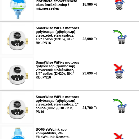
időzíthető. távvezérehető
15,980
Ft
okos öntözőszelep /
mágnesszelep
#6318
SmartWise WiFi-s motoros
golyóscsap (gömbcsap)
vízvezeték elzárásához,
22,990
Ft
1/2" collos (DN15), KB /
BK, PN16
#6408
SmartWise WiFi-s motoros
golyóscsap (gömbcsap)
vízvezeték elzárásához,
23,690
Ft
3/4" collos (DN20), BK /
KB, PN16
#6409
SmartWise WiFi-s motoros
golyóscsap (gömbcsap)
vízvezeték elzárásához, 1"
21,790
Ft
collos (DN25), BK / KB,
PN16
#6410
BQ05 eWeLink app
kompatibilis, Wi-
Fi+eWeLink-Remote,