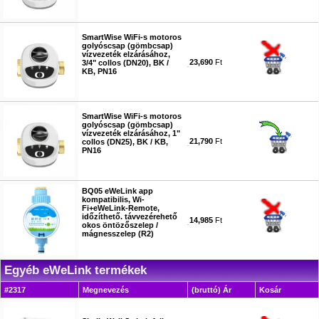
#6408
SmartWise WiFi-s motoros
golyóscsap (gömbcsap)
vízvezeték elzárásához,
23,690
Ft
3/4" collos (DN20), BK /
KB, PN16
#6409
SmartWise WiFi-s motoros
golyóscsap (gömbcsap)
vízvezeték elzárásához, 1"
21,790
Ft
collos (DN25), BK / KB,
PN16
#6410
BQ05 eWeLink app
kompatibilis, Wi-
Fi+eWeLink-Remote,
időzíthető. távvezérehető
14,985
Ft
okos öntözőszelep /
mágnesszelep (R2)
#6603
Egyéb eWeLink termékek
#2317
Megnevezés
(bruttó) Ár
Kosár