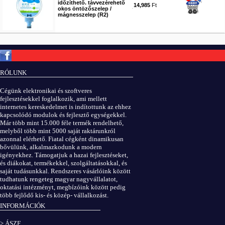
időzíthető. távvezérehető
14,985
Ft
okos öntözőszelep /
mágnesszelep (R2)
#6603
Copyright © ElektROBOT.hu 2008-
2026.
Minden jog fenntartva.
v3.0
RÓLUNK
ÁSZF
|
Adatvédelem
Cégünk elektronikai és szoftveres
fejlesztésekkel foglalkozik, ami mellett
internetes kereskedelmet is indítottunk az ehhez
kapcsolódó modulok és fejlesztő egységekkel.
Már több mint 15.000 féle termék rendelhető,
melyből több mint 5000 saját raktárunkról
azonnal elérhető. Fiatal cégként dinamikusan
bővülünk, alkalmazkodunk a modern
igényekhez. Támogatjuk a hazai fejlesztéseket,
és diákokat, termékekkel, szolgáltatásokkal, és
saját tudásunkkal. Rendszeres vásárlóink között
tudhatunk rengeteg magyar nagyvállalatot,
oktatási intézményt, megbízóink között pedig
több fejlődő kis- és közép- vállalkozást.
INFORMÁCIÓK
> ÁSZF