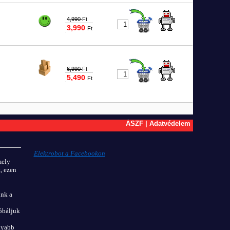
4,990
Ft
3,990
Ft
#9741
6,990
Ft
5,490
Ft
#9742
ÁSZF
|
Adatvédelem
Elektrobot a Facebookon
mely
, ezen
unk a
óbáljuk
olyabb