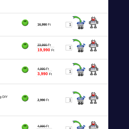
16,990
Ft
#8110
23,990
Ft
19,990
Ft
#5648
4,990
Ft
3,990
Ft
#5133
ng DIY
2,990
Ft
#8045
4,990
Ft