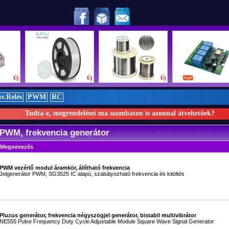
ben!
Új
Új
Új
v.Relés
PWM
RC
Tudta-e, megrendelései ma szombaton is azonnal átvehetőek?
 PWM, frekvencia generátor
Megnevezés
PWM vezérlő modul áramkör, állítható frekvencia
Jelgenerátor PWM, SG3525 IC alapú, szabályozható frekvencia és kitöltés
Pluzus generátor, frekvencia négyszögjel generátor, bistabil multivibrátor
NE555 Pulse Frequency Duty Cycle Adjustable Module Square Wave Signal Generator