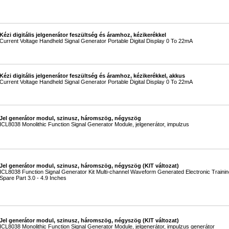
Kézi digitális jelgenerátor feszültség és áramhoz, kézikerékkel
Current Voltage Handheld Signal Generator Portable Digital Display 0 To 22mA
Kézi digitális jelgenerátor feszültség és áramhoz, kézikerékkel, akkus
Current Voltage Handheld Signal Generator Portable Digital Display 0 To 22mA
Jel generátor modul, szinusz, háromszög, négyszög
ICL8038 Monolithic Function Signal Generator Module, jelgenerátor, impulzus
Jel generátor modul, szinusz, háromszög, négyszög (KIT változat)
ICL8038 Function Signal Generator Kit Multi-channel Waveform Generated Electronic Traini
Spare Part 3.0 - 4.9 Inches
Jel generátor modul, szinusz, háromszög, négyszög (KIT változat)
ICL8038 Monolithic Function Signal Generator Module, jelgenerátor, impulzus generátor