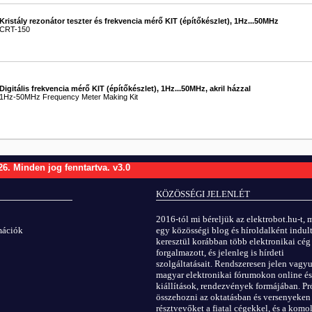
Kristály rezonátor teszter és frekvencia mérő KIT (építőkészlet), 1Hz...50MHz
CRT-150
Digitális frekvencia mérő KIT (építőkészlet), 1Hz...50MHz, akril házzal
1Hz-50MHz Frequency Meter Making Kit
26.
Minden jog fenntartva.
v3.0
KÖZÖSSÉGI JELENLÉT
2016-tól mi béreljük az elektrobot.hu-t, 
rmációk
egy közösségi blog és híroldalként indult
keresztül korábban több elektronikai cég
forgalmazott, és jelenleg is hírdeti
szolgáltatásait. Rendszeresen jelen vagy
magyar elektronikai fórumokon online és
kiállítások, rendezvények formájában. Pr
összehozni az oktatásban és versenyeken
résztvevőket a fiatal cégekkel, és a kom