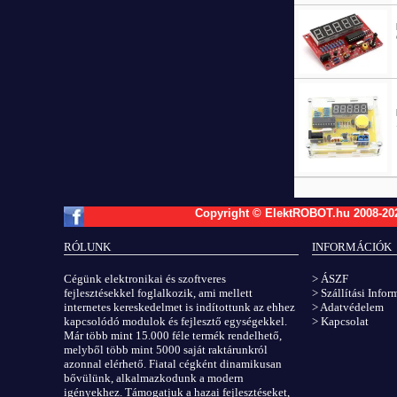
Copyright © ElektROBOT.hu 2008-
20
RÓLUNK
INFORMÁCIÓK
Cégünk elektronikai és szoftveres
> ÁSZF
fejlesztésekkel foglalkozik, ami mellett
> Szállítási Info
internetes kereskedelmet is indítottunk az ehhez
> Adatvédelem
kapcsolódó modulok és fejlesztő egységekkel.
> Kapcsolat
Már több mint 15.000 féle termék rendelhető,
melyből több mint 5000 saját raktárunkról
azonnal elérhető. Fiatal cégként dinamikusan
bővülünk, alkalmazkodunk a modern
igényekhez. Támogatjuk a hazai fejlesztéseket,