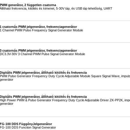
PWM generátor, 2 független csatorna
Állítható frekvencia, kitöltés és kimenet, 5-30V táp, és USB táp lehetőség, UART
1 csatornás PWM jelgenerátor, frekvenciagenerátor
1 Channel PWM Pulse Frequency Signal Generator Module
3 csatornás PWM jelgenerátor, frekvenciagenerátor
DC3.3V-30V 3 Channel PWM Pulse Signal Generator Module
Digitális PWM jelgenerátor, állítható kitöltés és frekvencia
PWM Pulse Generator Frequency Duty Cycle Adjustable Module Square Signal Wave, impul
generátor
Digitális PWM jelgenerátor, állítható kitöltés és frekvencia
High Power PWM & Pulse Generator Frequency Duty Cycle Adjustable Driver ZK-PP2K, imp
generátor
FG-100 DDS FüggényJelgenerátor
FG-100 DDS Function Signal Generator