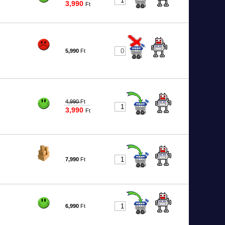
3,990
Ft
#5235
5,990
Ft
#4555
4,990
Ft
3,990
Ft
#5057
7,990
Ft
#9320
6,990
Ft
#9321