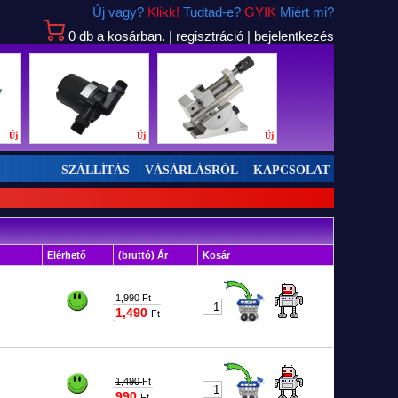
Új vagy?
Klikk!
Tudtad-e?
GYIK
Miért mi?
0
db
a kosárban.
|
regisztráció
|
bejelentkezés
Új
Új
Új
SZÁLLÍTÁS
VÁSÁRLÁSRÓL
KAPCSOLAT
Elérhető
(bruttó) Ár
Kosár
1,990
Ft
1,490
Ft
#2196
1,490
Ft
990
Ft