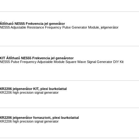
Állítható NE555 Frekvencia jel generátor
NE555 Adjustable Resistance Frequency Pulse Generator Module, jelgenerátor
KIT Állítható NE555 Frekvencia jel geneárotor
NE555 Pulse Frequency Adjustable Module Square Wave Signal Generator DIY Kit
XR2206 jelgenerátor KIT, plexi burkolattal
XR2206 high precision signal generator
XR2206 jelgenerátor forrasztott, plexi burkolattal
XR2206 high precision signal generator