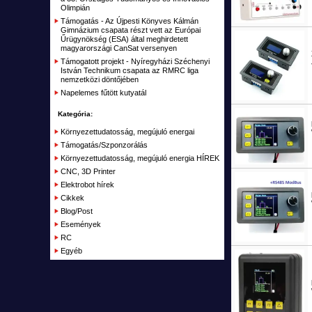
Távirányítók, vevők RC
Olimpián
Támogatás - Az Újpesti Könyves Kálmán
Akku töltők, adapterek
Gimnázium csapata részt vett az Európai
Űrügynökség (ESA) által meghirdetett
Alkatrészek, Tuning
magyarországi CanSat versenyen
Támogatott projekt - Nyíregyházi Széchenyi
Kiegészítők, Építőanyag
István Technikum csapata az RMRC liga
nemzetközi döntőjében
Elemek, akkumulátorok
Napelemes fűtött kutyatál
RC Kifutó, bemutató darabok, akciók
Kategória:
Plusz
Környezettudatosság, megújuló energai
Támogatás/Szponzorálás
Kifutott termékek
Környezettudatosság, megújuló energia HÍREK
Garázs
CNC, 3D Printer
Elektrobot hírek
Cikkek
Blog/Post
Események
RC
Egyéb