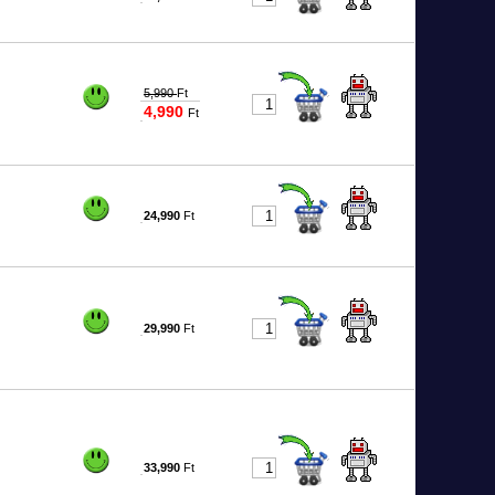
#9763
5,990
Ft
4,990
Ft
#7902
24,990
Ft
#5646
29,990
Ft
#8704
33,990
Ft
#5647