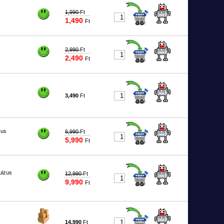
1,990
Ft
1,490
Ft
#3686
2,990
Ft
2,490
Ft
#7905
3,490
Ft
#7906
zus
6,990
Ft
5,990
Ft
#4992
ulzus
12,990
Ft
9,990
Ft
#5524
14,990
Ft