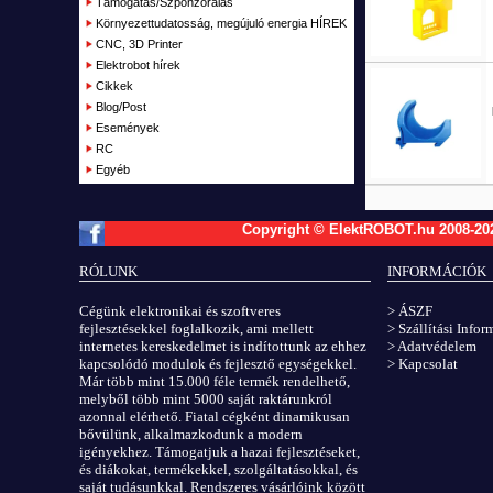
Támogatás/Szponzorálás
Kifutott termékek
Környezettudatosság, megújuló energia HÍREK
Garázs
CNC, 3D Printer
Elektrobot hírek
Cikkek
Blog/Post
Események
RC
Egyéb
Copyright © ElektROBOT.hu 2008-
20
RÓLUNK
INFORMÁCIÓK
Cégünk elektronikai és szoftveres
> ÁSZF
fejlesztésekkel foglalkozik, ami mellett
> Szállítási Info
internetes kereskedelmet is indítottunk az ehhez
> Adatvédelem
kapcsolódó modulok és fejlesztő egységekkel.
> Kapcsolat
Már több mint 15.000 féle termék rendelhető,
melyből több mint 5000 saját raktárunkról
azonnal elérhető. Fiatal cégként dinamikusan
bővülünk, alkalmazkodunk a modern
igényekhez. Támogatjuk a hazai fejlesztéseket,
és diákokat, termékekkel, szolgáltatásokkal, és
saját tudásunkkal. Rendszeres vásárlóink között