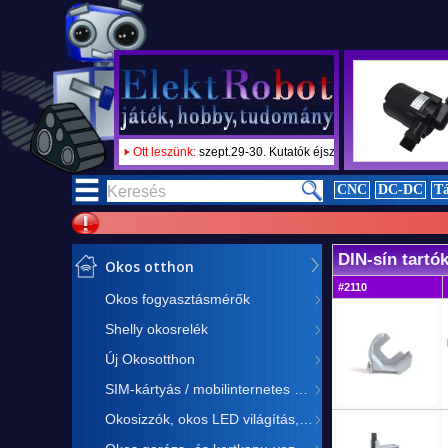
Ott leszünk:
szept.29-30. Kutatók éjszakája 2023
Támogatot
CNC
DC-DC
Tá
DIN-sín tartó
Okos otthon
#2110
Okos fogyasztásmérők
Shelly okosrelék
Új Okosotthon
SIM-kártyás / mobilinternetes eszközök
Okosizzók, okos LED világítás, okos LED vezérlés