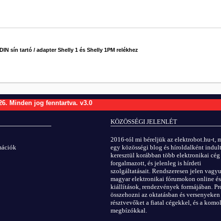
#615
DIN sín tartó / adapter Shelly 1 és Shelly 1PM relékhez
#616
26.
Minden jog fenntartva.
v3.0
KÖZÖSSÉGI JELENLÉT
2016-tól mi béreljük az elektrobot.hu-t, 
rmációk
egy közösségi blog és híroldalként indult
keresztül korábban több elektronikai cég
forgalmazott, és jelenleg is hírdeti
szolgáltatásait. Rendszeresen jelen vagy
magyar elektronikai fórumokon online és
kiállítások, rendezvények formájában. Pr
összehozni az oktatásban és versenyeken
résztvevőket a fiatal cégekkel, és a kom
megbízókkal.