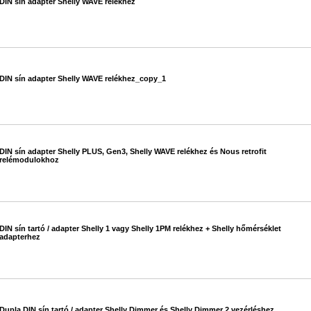
DIN sín adapter Shelly WAVE relékhez
#660
DIN sín adapter Shelly WAVE relékhez_copy_1
#660
DIN sín adapter Shelly PLUS, Gen3, Shelly WAVE relékhez és Nous retrofit
relémodulokhoz
#681
DIN sín tartó / adapter Shelly 1 vagy Shelly 1PM relékhez + Shelly hőmérséklet
adapterhez
#611
Dupla DIN sín tartó / adapter Shelly Dimmer és Shelly Dimmer 2 vezérléshez