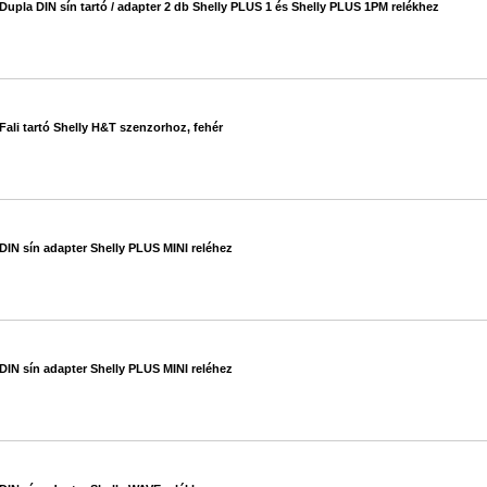
Dupla DIN sín tartó / adapter 2 db Shelly PLUS 1 és Shelly PLUS 1PM relékhez
#600
Fali tartó Shelly H&T szenzorhoz, fehér
#650
DIN sín adapter Shelly PLUS MINI reléhez
#657
DIN sín adapter Shelly PLUS MINI reléhez
#658