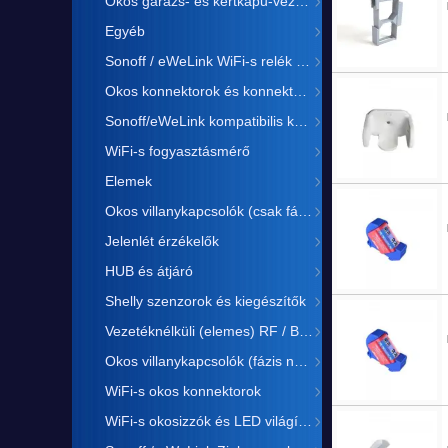
Okos garázs- és kertkapu-vezérlés
Egyéb
Sonoff / eWeLink WiFi-s relék és kismegszakítók
Okos konnektorok és konnektor-aljzatok
Sonoff/eWeLink kompatibilis kamera
WiFi-s fogyasztásmérő
Elemek
Okos villanykapcsolók (csak fázis)
Jelenlét érzékelők
HUB és átjáró
Shelly szenzorok és kiegészítők
Vezetéknélküli (elemes) RF / Bluetooth kapcsolók
Okos villanykapcsolók (fázis nulla)
WiFi-s okos konnektorok
WiFi-s okosizzók és LED világítás