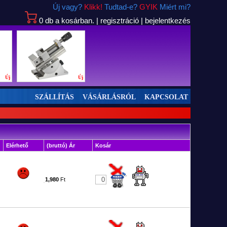
Új vagy?
Klikk!
Tudtad-e?
GYIK
Miért mi?
0
db
a kosárban.
|
regisztráció
|
bejelentkezés
Új
Új
SZÁLLÍTÁS
VÁSÁRLÁSRÓL
KAPCSOLAT
Elérhető
(bruttó) Ár
Kosár
1,980
Ft
1