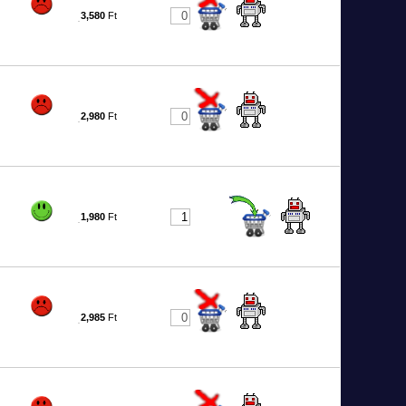
3,580
Ft
2
2,980
Ft
9
1,980
Ft
0
2,985
Ft
7