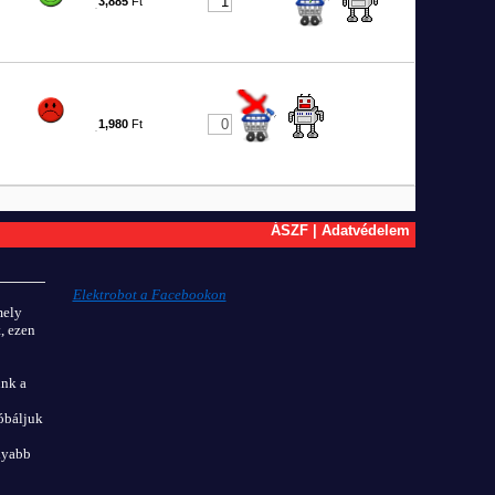
3,885
Ft
9
1,980
Ft
0
ÁSZF
|
Adatvédelem
Elektrobot a Facebookon
mely
, ezen
unk a
óbáljuk
olyabb