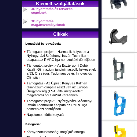
Lézerhegesztő, lézeres tisztító gép
RC Játék Autók
Takarító robotok
Kiemelt szolgáltatások
SD ipari vízálló lengő csatlakozók IP68
Elektromos roller (Airwheel, Inmotion)
Mágnesek
3D nyomtatás és tervezés
Síkágyas UV nyomtató
RC Autók
Elektronikai építő KIT-ek, áramkörök
cégeknek
Napelemes MC4 csatlakozók
Elektromos gördeszka (Trotter, Airwheel)
Indukciós hevítő, fűtés
RC Tankok
3D nyomtatás
Nyomókapcsoló - Lábkapcsoló
Kétkerekű egyensulyozó járművek (Airwheel, CHIC, Inmotion)
magánszemélyeknek
Tűzkő, magnézium
RC Drón, Multikopter, Quadcopter, Hexacopter
Kábelek, csatlakozók, szerelékek
Cikkek
Egykerekű elektromos (Airwheel, Inmotion, Fastwheel)
Pára, Köd
RC Helikopter
Átalakító, Csatlakozó
Egykerekű duplagumis elektromos (Airwheel, Inmotion, Fastwheel)
Legutóbbi bejegyzések:
Fűtőelem, Fűtőpatron
RC Repülők, vitorlázók
Kábel szerelékek
Támogatott projekt - Harmadik helyezett a
Elektromos bicikli
Nyíregyházi Széchenyi István Technikum
RC Hajók, csónakok, vitorlások
Vegyes csatlakozók
csapata az RMRC liga nemzetközi döntőjében
Szimulátorok
Támogatott projekt - Az Esztergomi Dobó
Csatlakozó
Katalin Gimnázium tanulói második helyezettek
a 33. Országos Tudományos és Innovációs
Távirányítók, vevők RC
Olimpián
Támogatás - Az Újpesti Könyves Kálmán
Akku töltők, adapterek
Gimnázium csapata részt vett az Európai
Űrügynökség (ESA) által meghirdetett
Alkatrészek, Tuning
magyarországi CanSat versenyen
Támogatott projekt - Nyíregyházi Széchenyi
Kiegészítők, Építőanyag
István Technikum csapata az RMRC liga
nemzetközi döntőjében
Elemek, akkumulátorok
Napelemes fűtött kutyatál
RC Kifutó, bemutató darabok, akciók
Kategória:
Plusz
Környezettudatosság, megújuló energai