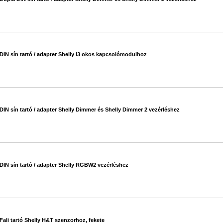
#611
DIN sín tartó / adapter Shelly i3 okos kapcsolómodulhoz
#612
DIN sín tartó / adapter Shelly Dimmer és Shelly Dimmer 2 vezérléshez
#612
DIN sín tartó / adapter Shelly RGBW2 vezérléshez
#612
Fali tartó Shelly H&T szenzorhoz, fekete