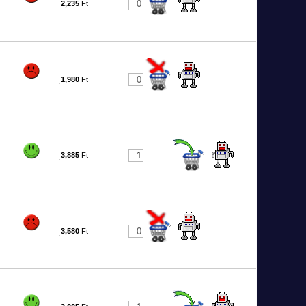
2,235
Ft
5
1,980
Ft
6
3,885
Ft
7
3,580
Ft
8