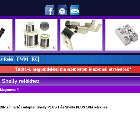
t csapatunk:
RMRC liga nemzetközi döntőjében!
Új
Új
Új
v.Relés
PWM
RC
Tudta-e, megrendelései ma szombaton is azonnal átvehetőek?
k Shelly relékhez
Megnevezés
DIN sín tartó / adapter Shelly PLUS 1 és Shelly PLUS 1PM relékhez
#600