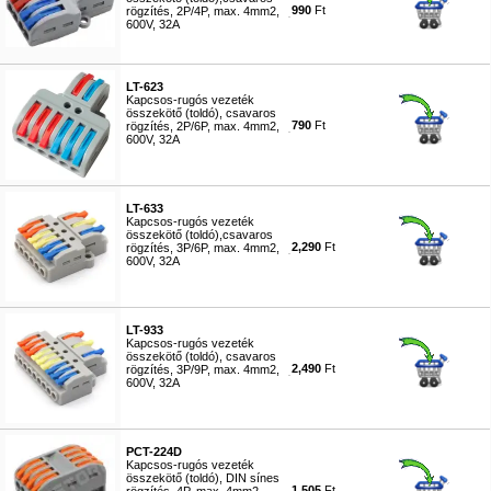
990
Ft
rögzítés, 2P/4P, max. 4mm2,
600V, 32A
#5786
LT-623
Kapcsos-rugós vezeték
összekötő (toldó), csavaros
790
Ft
rögzítés, 2P/6P, max. 4mm2,
600V, 32A
#5785
LT-633
Kapcsos-rugós vezeték
összekötő (toldó),csavaros
2,290
Ft
rögzítés, 3P/6P, max. 4mm2,
600V, 32A
#7253
LT-933
Kapcsos-rugós vezeték
összekötő (toldó), csavaros
2,490
Ft
rögzítés, 3P/9P, max. 4mm2,
600V, 32A
#7136
PCT-224D
Kapcsos-rugós vezeték
összekötő (toldó), DIN sínes
1,505
Ft