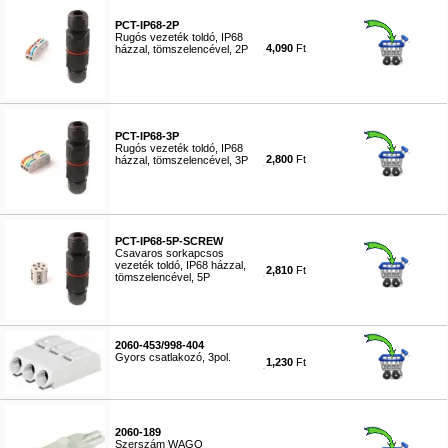
PCT-IP68-2P
Rugós vezeték toldó, IP68
4,090
Ft
házzal, tömszelencével, 2P
#8656
PCT-IP68-3P
Rugós vezeték toldó, IP68
2,800
Ft
házzal, tömszelencével, 3P
#8657
PCT-IP68-5P-SCREW
Csavaros sorkapcsos
vezeték toldó, IP68 házzal,
2,810
Ft
tömszelencével, 5P
#8658
2060-453/998-404
Gyors csatlakozó, 3pol.
1,230
Ft
#5811
2060-189
Szerszám WAGO