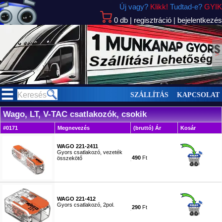
Új vagy?
Klikk!
Tudtad-e?
GYIK
0
db
|
regisztráció
|
bejelentkezés
>
SZÁLLÍTÁS
KAPCSOLAT
Wago, LT, V-TAC csatlakozók, csokik
#0171
Megnevezés
(bruttó) Ár
Kosár
WAGO 221-2411
Gyors csatlakozó, vezeték
490
Ft
összekötő
#5779
WAGO 221-412
Gyors csatlakozó, 2pol.
290
Ft
#5781