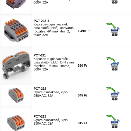
600V, 32A
#5791
PCT-223-4
Kapcsos-rugós vezeték
összekötő (toldó), csavaros
1,490
Ft
rögzítés, 4P, max. 4mm2,
600V, 32A
#5792
PCT-211
Kapcsos-rugós vezeték
összekötő (toldó), DIN sínes
390
Ft
rögzítés, 1P, max. 4mm2,
600V, 32A
#5794
PCT-212
Gyors csatlakozó, 2 pin,
345
Ft
250V AC, 32A
#7532
PCT-213
Gyors csatlakozó, 3 pin,
615
Ft
250V AC, 32A
#7533