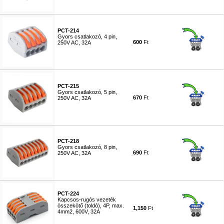
PCT-214
Gyors csatlakozó, 4 pin,
600
Ft
250V AC, 32A
#7534
PCT-215
Gyors csatlakozó, 5 pin,
670
Ft
250V AC, 32A
#7535
PCT-218
Gyors csatlakozó, 8 pin,
690
Ft
250V AC, 32A
#7536
PCT-224
Kapcsos-rugós vezeték
összekötő (toldó), 4P, max.
1,150
Ft
4mm2, 600V, 32A