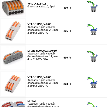
WAGO 222-415
Gyors csatlakozó, 5pol.
490
Ft
#5793
VTAC-11132, V-TAC
Kapcsos-rugós vezeték
összekötő (toldó), 2P, max.
625
Ft
2.5mm2, 250V AC
#5783
LT-211 gyorscsatlakozó
Kapcsos-rugós vezeték
összekötő (toldó), 1P, max.
590
Ft
4mm2, 600V, 32A
#8652
VTAC-11133, V-TAC
Kapcsos-rugós vezeték
összekötő (toldó), 3P, max.
820
Ft
2.5mm2, 250V AC
#5782
LT-422
Kapcsos-rugós vezeték
összekötő (toldó),csavaros