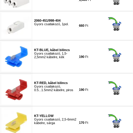
#5809
2060-451/998-404
Gyors csatlakozó, 1pol.
660
Ft
#5810
KT-BLUE, kábel bilincs
Gyors csatlakozó, 1,5-
190
Ft
2,5mm2 kábelre, kék
#8648
KT-RED, kábel bilincs
Gyors csatlakozó,
190
Ft
0.5...1.5mm2 kábelre, piros
#8649
KT-YELLOW
Gyors csatlakozó, 2,5-6mm2
170
Ft
kábelre, sárga
#8650