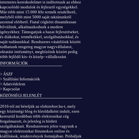
internetes kereskedelmet is indítottunk az ehhez
kapcsolódó modulok és fejlesztő egységekkel.
Már több mint 15.000 féle termék rendelhető,
melyből több mint 5000 saját raktárunkról
azonnal elérhető. Fiatal cégként dinamikusan
bővülünk, alkalmazkodunk a modern
igényekhez. Támogatjuk a hazai fejlesztéseket,
és diákokat, termékekkel, szolgáltatásokkal, és
saját tudásunkkal. Rendszeres vásárlóink között
tudhatunk rengeteg magyar nagyvállalatot,
oktatási intézményt, megbízóink között pedig
több fejlődő kis- és közép- vállalkozást.
INFORMÁCIÓK
> ÁSZF
> Szállítási Információk
> Adatvédelem
> Kapcsolat
KÖZÖSSÉGI JELENLÉT
2016-tól mi béreljük az elektrobot.hu-t, mely
egy közösségi blog és híroldalként indult, ezen
keresztül korábban több elektronikai cég
forgalmazott, és jelenleg is hírdeti
szolgáltatásait. Rendszeresen jelen vagyunk a
magyar elektronikai fórumokon online és
kiállítások, rendezvények formájában. Próbáljuk