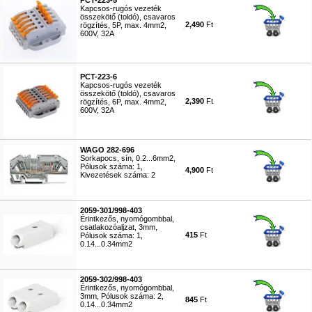
PCT-223-5
Kapcsos-rugós vezeték
összekötő (toldó), csavaros
2,490
Ft
rögzítés, 5P, max. 4mm2,
600V, 32A
#5799
PCT-223-6
Kapcsos-rugós vezeték
összekötő (toldó), csavaros
2,390
Ft
rögzítés, 6P, max. 4mm2,
600V, 32A
#5800
WAGO 282-696
Sorkapocs, sín, 0.2...6mm2,
Pólusok száma: 1,
4,900
Ft
Kivezetések száma: 2
#5802
2059-301/998-403
Érintkezős, nyomógombbal,
csatlakozóaljzat, 3mm,
415
Ft
Pólusok száma: 1,
0.14...0.34mm2
#5803
2059-302/998-403
Érintkezős, nyomógombbal,
3mm, Pólusok száma: 2,
845
Ft
0.14...0.34mm2