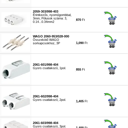
#5804
2059-303/998-403
Érintkezős, nyomógombbal,
3mm, Pólusok száma: 3,
870
Ft
0.14...0.34mm2
#5805
WAGO 2060-953/028-000
Összekötő WAGO
1,090
Ft
sorkapcsokhoz, 3P
#5806
2061-601/998-404
Gyors csatlakozó, 1pol.
855
Ft
#5807
2061-602/998-404
Gyors csatlakozó, 2pol.
1,405
Ft
#5808
2061-603/998-404
Gyors csatlakozó, 3pol.
1,400
Ft