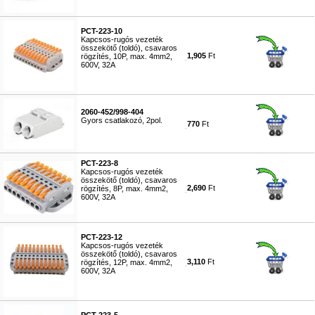
#7537
PCT-223-10
Kapcsos-rugós vezeték
összekötő (toldó), csavaros
1,905
Ft
rögzítés, 10P, max. 4mm2,
600V, 32A
#5795
2060-452/998-404
Gyors csatlakozó, 2pol.
770
Ft
#5796
PCT-223-8
Kapcsos-rugós vezeték
összekötő (toldó), csavaros
2,690
Ft
rögzítés, 8P, max. 4mm2,
600V, 32A
#5797
PCT-223-12
Kapcsos-rugós vezeték
összekötő (toldó), csavaros
3,110
Ft
rögzítés, 12P, max. 4mm2,
600V, 32A
#5798