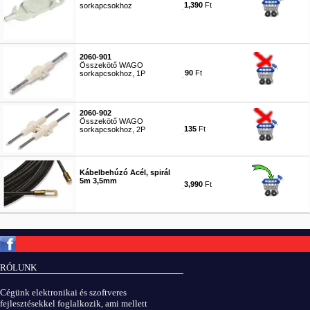
1,390
Ft
sorkapcsokhoz
#5812
2060-901
Összekötő WAGO
90
Ft
sorkapcsokhoz, 1P
#5813
2060-902
Összekötő WAGO
135
Ft
sorkapcsokhoz, 2P
#5814
Kábelbehúzó Acél, spirál
5m 3,5mm
3,990
Ft
#8213
Copyright © ElektROBOT.hu 2008-
2026.
Minden jog fenntartva.
v3.0
RÓLUNK
ÁSZF
|
Adatvédelem
Cégünk elektronikai és szoftveres
fejlesztésekkel foglalkozik, ami mellett