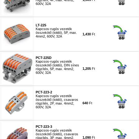
rögzítés, 4P, max. 4mm2,
600V, 32A
#5815
LT-225
Kapcsos-rugós vezeték
összekötő (toldó), 5P, max.
1,430
Ft
4mm2, 600V, 32A
#5787
PCT-225D
Kapcsos-rugós vezeték
összekötő (toldó), DIN sínes
1,205
Ft
rögzítés, 5P, max. 4mm2,
600V, 32A
#5788
PCT-223-2
Kapcsos-rugós vezeték
összekötő (toldó), csavaros
640
Ft
rögzítés, 2P, max. 4mm2,
600V, 32A
#5789
PCT-223-3
Kapcsos-rugós vezeték
összekötő (toldó), csavaros
1,090
Ft
rögzítés, 3P, max. 4mm2,