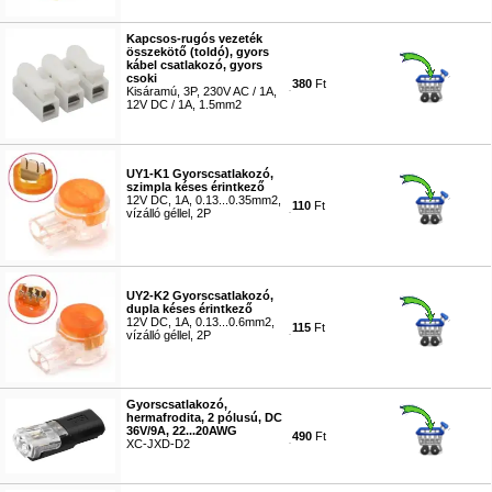
Kapcsos-rugós vezeték
összekötő (toldó), gyors
kábel csatlakozó, gyors
csoki
380
Ft
Kisáramú, 3P, 230V AC / 1A,
12V DC / 1A, 1.5mm2
#8651
UY1-K1 Gyorscsatlakozó,
szimpla késes érintkező
12V DC, 1A, 0.13...0.35mm2,
110
Ft
vízálló géllel, 2P
#8653
UY2-K2 Gyorscsatlakozó,
dupla késes érintkező
12V DC, 1A, 0.13...0.6mm2,
115
Ft
vízálló géllel, 2P
#8654
Gyorscsatlakozó,
hermafrodita, 2 pólusú, DC
36V/9A, 22...20AWG
490
Ft
XC-JXD-D2
#8655