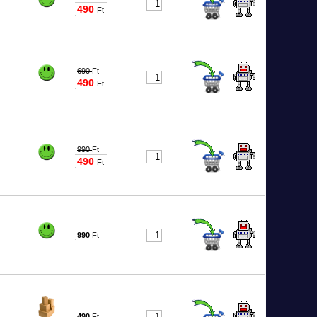
490
Ft
1599
690
Ft
490
Ft
1600
990
Ft
490
Ft
3871
990
Ft
0636
490
Ft