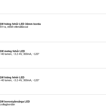
#
1W hideg fehér LED 16mm borda
5V-ra, előtét ellenállással
#
1W meleg fehér LED
~40 lumen, ~3.2-4V, 300mA, ~120°
#
1W hideg fehér LED
~40 lumen, ~3.2-4V, 300mA, ~120°
#
1W borostyánsárga LED
csillagbordán