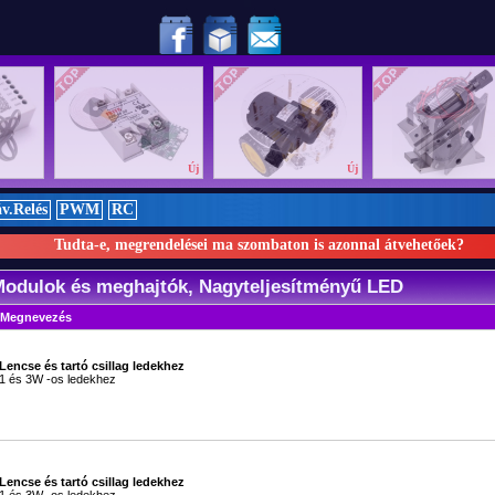
atott csapatunk:
RMRC liga nemzetközi döntőjében!
Új
Új
Új
v.Relés
PWM
RC
Tudta-e, megrendelései ma szombaton is azonnal átvehetőek?
 Modulok és meghajtók, Nagyteljesítményű LED
Megnevezés
Lencse és tartó csillag ledekhez
1 és 3W -os ledekhez
#
Lencse és tartó csillag ledekhez