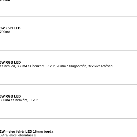
700mA
#
3W Zöld LED
700mA
#
3W RGB LED
színes led, 350mA színenként, ~120°, 20mm csillagbordán, 3x2 kivezetéssel
#
3W RGB LED
350mA színenként, ~120°
#
1W meleg fehér LED 16mm borda
5V-ra, előtét ellenállással