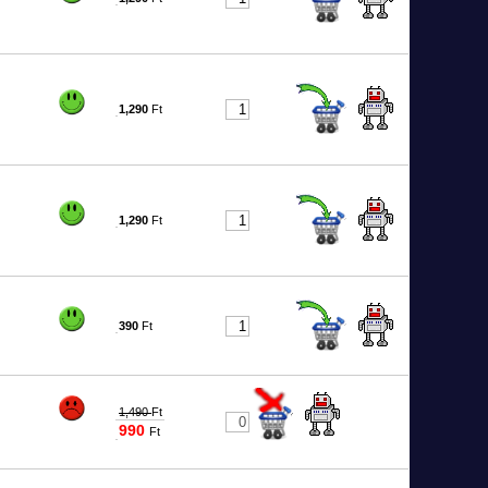
8165
1,290
Ft
8166
1,290
Ft
8167
390
Ft
7440
1,490
Ft
990
Ft
0356