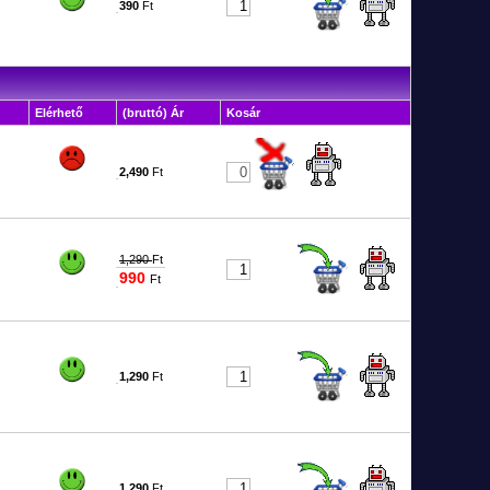
390
Ft
1818
Elérhető
(bruttó) Ár
Kosár
2,490
Ft
0810
1,290
Ft
990
Ft
4634
1,290
Ft
8164
1,290
Ft