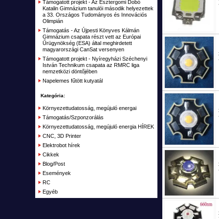
Szimulátorok
Támogatott projekt - Az Esztergomi Dobó
Csatlakozó
Katalin Gimnázium tanulói második helyezettek
a 33. Országos Tudományos és Innovációs
Távirányítók, vevők RC
Olimpián
Támogatás - Az Újpesti Könyves Kálmán
Akku töltők, adapterek
Gimnázium csapata részt vett az Európai
Űrügynökség (ESA) által meghirdetett
Alkatrészek, Tuning
magyarországi CanSat versenyen
Támogatott projekt - Nyíregyházi Széchenyi
Kiegészítők, Építőanyag
István Technikum csapata az RMRC liga
nemzetközi döntőjében
Elemek, akkumulátorok
Napelemes fűtött kutyatál
RC Kifutó, bemutató darabok, akciók
Kategória:
Plusz
Környezettudatosság, megújuló energai
Támogatás/Szponzorálás
Kifutott termékek
Környezettudatosság, megújuló energia HÍREK
Garázs
CNC, 3D Printer
Elektrobot hírek
Cikkek
Blog/Post
Események
RC
Egyéb