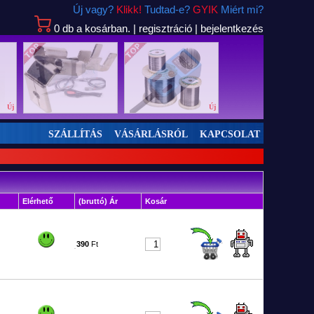
Új vagy?
Klikk!
Tudtad-e?
GYIK
Miért mi?
0
db
a kosárban.
|
regisztráció
|
bejelentkezés
Új
Új
Új
SZÁLLÍTÁS
VÁSÁRLÁSRÓL
KAPCSOLAT
Elérhető
(bruttó) Ár
Kosár
390
Ft
0040