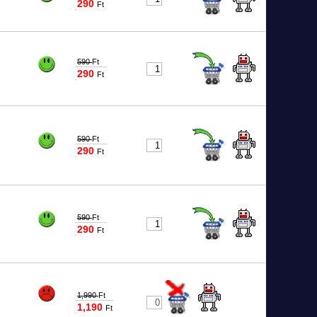
290
Ft
9048
590
Ft
290
Ft
0034
590
Ft
290
Ft
8232
590
Ft
290
Ft
8233
1,990
Ft
1,190
Ft
1388