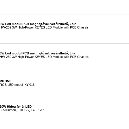
#
3W Led modul PCB meghajtóval, vezérelhető, Zöld
HW-269 3W High-Power KEYES LED Module with PCB Chassis
#
3W Led modul PCB meghajtóval, vezérelhető, Lila
HW-269 3W High-Power KEYES LED Module with PCB Chassis
#
RGBM5
RGB LED modul, KY-016
#
10W Hideg fehér LED
~650 lumen, ~10-12V, 1A, ~120°
#