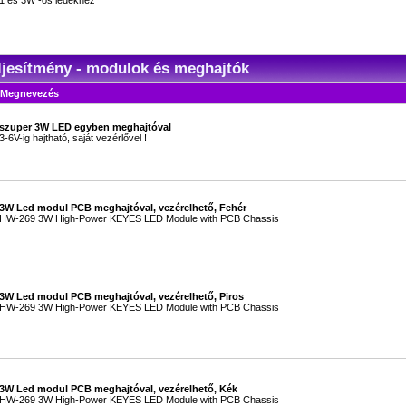
1 és 3W -os ledekhez
#
ljesítmény - modulok és meghajtók
Megnevezés
szuper 3W LED egyben meghajtóval
3-6V-ig hajtható, saját vezérlővel !
#
3W Led modul PCB meghajtóval, vezérelhető, Fehér
HW-269 3W High-Power KEYES LED Module with PCB Chassis
#
3W Led modul PCB meghajtóval, vezérelhető, Piros
HW-269 3W High-Power KEYES LED Module with PCB Chassis
#
3W Led modul PCB meghajtóval, vezérelhető, Kék
HW-269 3W High-Power KEYES LED Module with PCB Chassis