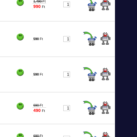
1,490
Ft
990
Ft
7489
590
Ft
0029
590
Ft
0030
690
Ft
490
Ft
0031
690
Ft