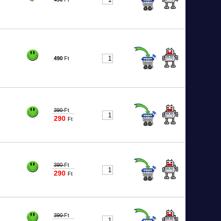
9366
490
Ft
9367
390
Ft
290
Ft
0032
390
Ft
290
Ft
0033
390
Ft