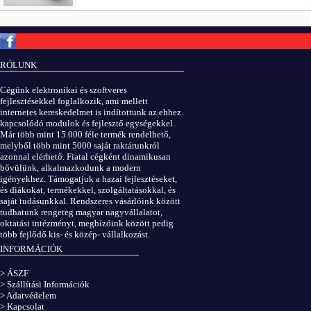
Copyright © ElektROBOT.hu 2008-
2026.
Minden jog fenntartva.
v3.0
RÓLUNK
ÁSZF
|
Adatvédelem
Cégünk elektronikai és szoftveres
fejlesztésekkel foglalkozik, ami mellett
internetes kereskedelmet is indítottunk az ehhez
kapcsolódó modulok és fejlesztő egységekkel.
Már több mint 15.000 féle termék rendelhető,
melyből több mint 5000 saját raktárunkról
azonnal elérhető. Fiatal cégként dinamikusan
bővülünk, alkalmazkodunk a modern
igényekhez. Támogatjuk a hazai fejlesztéseket,
és diákokat, termékekkel, szolgáltatásokkal, és
saját tudásunkkal. Rendszeres vásárlóink között
tudhatunk rengeteg magyar nagyvállalatot,
oktatási intézményt, megbízóink között pedig
több fejlődő kis- és közép- vállalkozást.
INFORMÁCIÓK
> ÁSZF
> Szállítási Információk
> Adatvédelem
> Kapcsolat