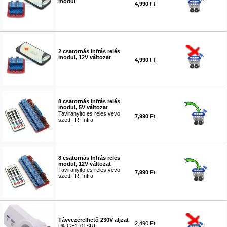
modul
4,990
Ft
#1717
2 csatornás Infrás relés
modul, 12V változat
4,990
Ft
#1786
8 csatornás Infrás relés
modul, 5V változat
Taviranyito es reles vevo
7,990
Ft
szett, IR, Infra
#8856
8 csatornás Infrás relés
modul, 12V változat
Taviranyito es reles vevo
7,990
Ft
szett, IR, Infra
#8857
Távvezérelhető 230V aljzat
2,490
Ft
PA-GE1-01SRF