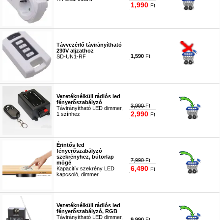
1,990
Ft
#1080
Távvezérlő távirányítható
230V aljzathoz
1,590
Ft
SD-UN1-RF
#1081
Vezetéknélküli rádiós led
fényerőszabályzó
3,990
Ft
Távirányítható LED dimmer,
2,990
1 színhez
Ft
#1279
Érintős led
fényerőszabályzó
szekrényhez, bútorlap
7,990
Ft
mögé
6,490
Kapacitív szekrény LED
Ft
kapcsoló, dimmer
#9867
Vezetéknélküli rádiós led
fényerőszabályzó, RGB
Távirányítható LED dimmer,
9,990
Ft