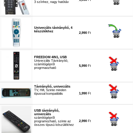
3 színhez, nagy hatótáv
#1280
Univerzális távirányító, 4
készülékhez
2,990
Ft
#7044
FREEDOM 4IN1, USB
Univerzális Távirányító,
számítógépről
5,990
Ft
progrmaozható
#7045
Távirányító, univerzális
TV, Hifi, Szinte minden
1,990
Ft
típussal kompatibilis
#1631
USB távirányító,
univerzális
számítógépről
2,990
Ft
programozható, szinte az
összes típusú készülékhez
#1324