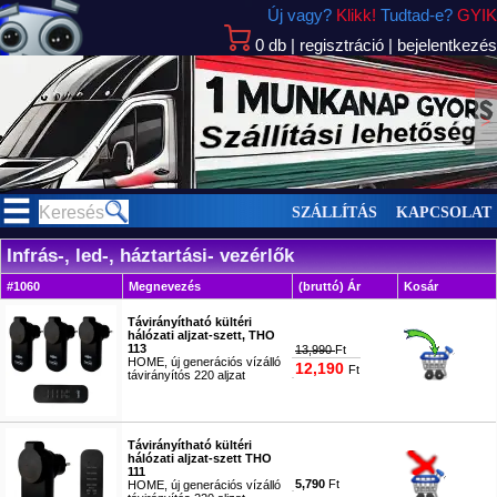
Új vagy?
Klikk!
Tudtad-e?
GYIK
0
db
|
regisztráció
|
bejelentkezés
>
SZÁLLÍTÁS
KAPCSOLAT
Infrás-, led-, háztartási- vezérlők
#1060
Megnevezés
(bruttó) Ár
Kosár
Távirányítható kültéri
hálózati aljzat-szett, THO
113
13,990
Ft
HOME, új generációs vízálló
12,190
Ft
távirányítós 220 aljzat
#4229
Távirányítható kültéri
hálózati aljzat-szett THO
111
5,790
Ft
HOME, új generációs vízálló