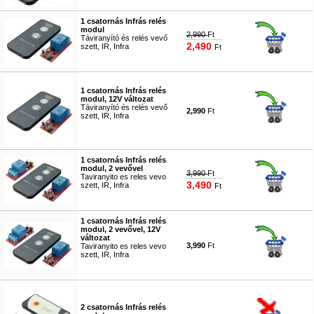
1 csatornás Infrás relés
modul
2,990
Ft
Táviranyító és relés vevő
2,490
szett, IR, Infra
Ft
#1500
1 csatornás Infrás relés
modul, 12V változat
Táviranyító és relés vevő
2,990
Ft
szett, IR, Infra
#1700
1 csatornás Infrás relés
modul, 2 vevővel
3,990
Ft
Taviranyito es reles vevo
3,490
szett, IR, Infra
Ft
#2349
1 csatornás Infrás relés
modul, 2 vevővel, 12V
változat
3,990
Ft
Taviranyito es reles vevo
szett, IR, Infra
#1713
2 csatornás Infrás relés