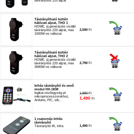
távirányítós 220 aljzat
#4230
Távirányítható kültéri
hálózati aljzat, THO 1
HOME, új generációs vízálló
2,590
Ft
távirányítós 220 aljzat, max
1000W-os változat
#4231
Távirányítható kültéri
hálózati aljzat, THO 2
HOME, új generációs vízálló
2,790
Ft
távirányítós 220 aljzat, max
3680W-os változat
#4232
Infrás távirányító és vevő
modul HX-1838
logikai vevőegység pl
1,990
Ft
mikroprocesszorokhoz,
1,490
Ft
Arduino, PIC, stb...
#2088
1 csatornás Infrás
távirányító
1,490
Ft
Táviranyító IR, Infra
#7188