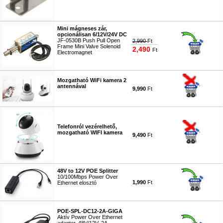
Mini mágneses zár,
opcionálisan 6/12V/24V DC
JF-0530B Push Pull Open
2,990
Ft
Frame Mini Valve Solenoid
2,490
Ft
Electromagnet
#8157
Mozgatható WiFi kamera 2
antennával
9,990
Ft
#3463
Telefonról vezérelhető,
mozgatható WIFI kamera
9,490
Ft
#3465
48V to 12V POE Splitter
10/100Mbps Power Over
1,990
Ft
Ethernet elosztó
#8764
POE-SPL-DC12-2A-GIGA
Aktív Power Over Ethernet