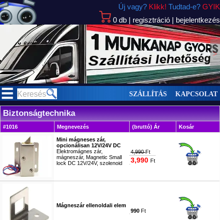
Új vagy?
Klikk!
Tudtad-e?
GYIK
0
db
|
regisztráció
|
bejelentkezés
>
SZÁLLÍTÁS
KAPCSOLAT
Biztonságtechnika
#1016
Megnevezés
(bruttó) Ár
Kosár
Mini mágneses zár,
opcionálisan 12V/24V DC
Elektromágnes zár,
4,990
Ft
mágneszár, Magnetic Small
3,990
Ft
lock DC 12V/24V, szolenoid
#4703
Mágneszár ellenoldali elem
990
Ft
#9487