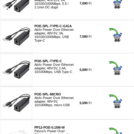
adapter, 48V/12V, 2A,
7,090
Ft
10/100/1000Mbps, 5.5 /
2.1mm DC dugó
#8765
POE-SPL-TYPE-C-GIGA
Aktív Power Over Ethernet
adapter, 48V-5V, 3A,
7,590
Ft
10/100/1000Mbps, USB
Type-C
#8766
POE-SPL-TYPE-C
Aktív Power Over Ethernet
adapter, 48V-5V, 2.4A,
5,690
Ft
10/100Mbps, USB Type-C
#8767
POE-SPL-MICRO
Aktív Power Over Ethernet
adapter, 48V-5V,
5,590
Ft
10/100Mbps, micro USB
#8768
PP12-POE-0.15M-W
Passzív Power Over