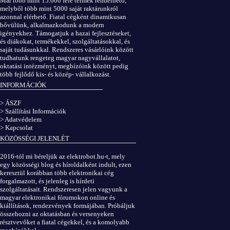
Már több mint 15.000 féle termék rendelhető,
melyből több mint 5000 saját raktárunkról
azonnal elérhető. Fiatal cégként dinamikusan
bővülünk, alkalmazkodunk a modern
igényekhez. Támogatjuk a hazai fejlesztéseket,
és diákokat, termékekkel, szolgáltatásokkal, és
saját tudásunkkal. Rendszeres vásárlóink között
tudhatunk rengeteg magyar nagyvállalatot,
oktatási intézményt, megbízóink között pedig
több fejlődő kis- és közép- vállalkozást.
INFORMÁCIÓK
> ÁSZF
> Szállítási Információk
> Adatvédelem
> Kapcsolat
KÖZÖSSÉGI JELENLÉT
2016-tól mi béreljük az elektrobot.hu-t, mely
egy közösségi blog és híroldalként indult, ezen
keresztül korábban több elektronikai cég
forgalmazott, és jelenleg is hírdeti
szolgáltatásait. Rendszeresen jelen vagyunk a
magyar elektronikai fórumokon online és
kiállítások, rendezvények formájában. Próbáljuk
összehozni az oktatásban és versenyeken
résztvevőket a fiatal cégekkel, és a komolyabb