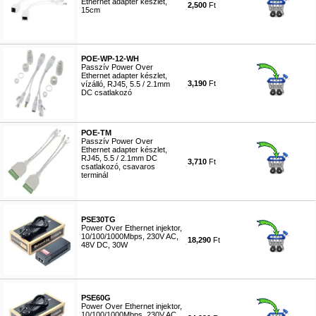
Ethernet adapter készlet,
2,500
Ft
15cm
#8769
POE-WP-12-WH
Passzív Power Over
Ethernet adapter készlet,
3,190
Ft
vízálló, RJ45, 5.5 / 2.1mm
DC csatlakozó
#8770
POE-TM
Passzív Power Over
Ethernet adapter készlet,
RJ45, 5.5 / 2.1mm DC
3,710
Ft
csatlakozó, csavaros
terminál
#8771
PSE30TG
Power Over Ethernet injektor,
10/100/1000Mbps, 230V AC,
18,290
Ft
48V DC, 30W
#8772
PSE60G
Power Over Ethernet injektor,
10/100/1000Mbps, 230V AC,