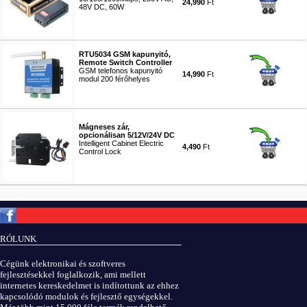
24,990
Ft
48V DC, 60W
#8773
RTU5034 GSM kapunyitó,
Remote Switch Controller
GSM telefonos kapunyitó
14,990
Ft
modul 200 férőhelyes
#8774
Mágneses zár,
opcionálisan 5/12V/24V DC
Intelligent Cabinet Electric
4,490
Ft
Control Lock
#9530
Copyright © ElektROBOT.hu 2008-
2026.
Minden jog fenntartva.
v3.0
RÓLUNK
ÁSZF
|
Adatvédelem
Cégünk elektronikai és szoftveres
fejlesztésekkel foglalkozik, ami mellett
internetes kereskedelmet is indítottunk az ehhez
kapcsolódó modulok és fejlesztő egységekkel.