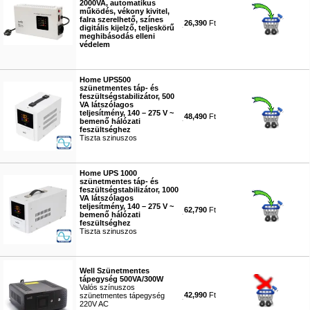
2000VA, automatikus
működés, vékony kivitel,
falra szerelhető, színes
26,390
Ft
digitális kijelző, teljeskörű
meghibásodás elleni
védelem
#9476
Home UPS500
szünetmentes táp- és
feszültségstabilizátor, 500
VA látszólagos
teljesítmény, 140 – 275 V ~
48,490
Ft
bemenő hálózati
feszültséghez
Tiszta szinuszos
#9478
Home UPS 1000
szünetmentes táp- és
feszültségstabilizátor, 1000
VA látszólagos
teljesítmény, 140 – 275 V ~
62,790
Ft
bemenő hálózati
feszültséghez
Tiszta szinuszos
#9479
Well Szünetmentes
tápegység 500VA/300W
Valós színuszos
42,990
Ft
szünetmentes tápegység
220V AC