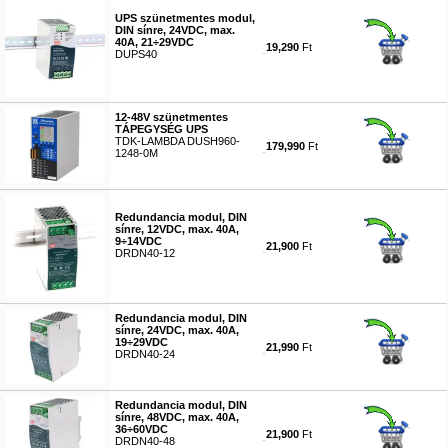
UPS szünetmentes modul,
DIN sínre, 24VDC, max.
40A, 21÷29VDC
19,290
Ft
DUPS40
#9565
12-48V szünetmentes
TÁPEGYSÉG UPS
TDK-LAMBDA DUSH960-
179,990
Ft
1248-0M
#9566
Redundancia modul, DIN
sínre, 12VDC, max. 40A,
9÷14VDC
21,900
Ft
DRDN40-12
#9567
Redundancia modul, DIN
sínre, 24VDC, max. 40A,
19÷29VDC
21,990
Ft
DRDN40-24
#9568
Redundancia modul, DIN
sínre, 48VDC, max. 40A,
36÷60VDC
21,900
Ft
DRDN40-48