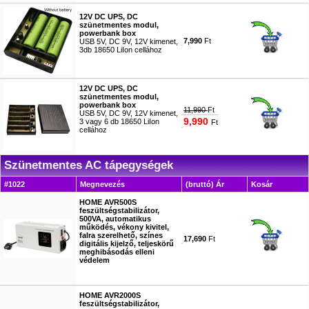
12V DC UPS, DC
szünetmentes modul,
powerbank box
7,990
Ft
USB 5V, DC 9V, 12V kimenet,
3db 18650 LiIon cellához
#8519
12V DC UPS, DC
szünetmentes modul,
powerbank box
11,990
Ft
USB 5V, DC 9V, 12V kimenet,
9,990
3 vagy 6 db 18650 LiIon
Ft
cellához
#7264
Szünetmentes AC tápegységek
#1022
Megnevezés
(bruttó) Ár
Kosár
HOME AVR500S
feszültségstabilizátor,
500VA, automatikus
működés, vékony kivitel,
falra szerelhető, színes
17,690
Ft
digitális kijelző, teljeskörű
meghibásodás elleni
védelem
#9477
HOME AVR2000S
feszültségstabilizátor,