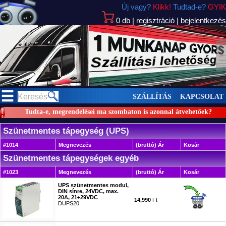
Új vagy?
Klikk!
Tudtad-e?
GYIK
0
db
|
regisztráció
|
bejelentkezés
>
SZÁLLÍTÁS
KAPCSOLAT
Tudta-e, megrendelései ma szombaton is azonnal átvehetőek?
Szünetmentes tápegység (UPS)
#1014
Megnevezés
(bruttó) Ár
Kosár
Szünetmentes tápegységek egyéb
#1023
Megnevezés
(bruttó) Ár
Kosár
UPS szünetmentes modul,
DIN sínre, 24VDC, max.
20A, 21÷29VDC
14,990
Ft
DUPS20
#9564