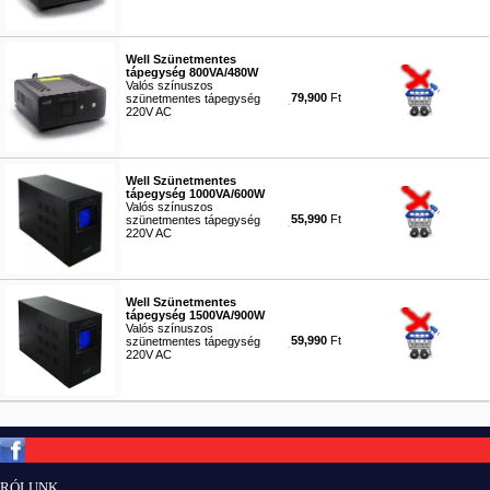
#3908
Well Szünetmentes
tápegység 800VA/480W
Valós színuszos
79,900
Ft
szünetmentes tápegység
220V AC
#3909
Well Szünetmentes
tápegység 1000VA/600W
Valós színuszos
55,990
Ft
szünetmentes tápegység
220V AC
#3910
Well Szünetmentes
tápegység 1500VA/900W
Valós színuszos
59,990
Ft
szünetmentes tápegység
220V AC
#3911
Copyright © ElektROBOT.hu 2008-
2026.
Minden jog fenntartva.
v3.0
RÓLUNK