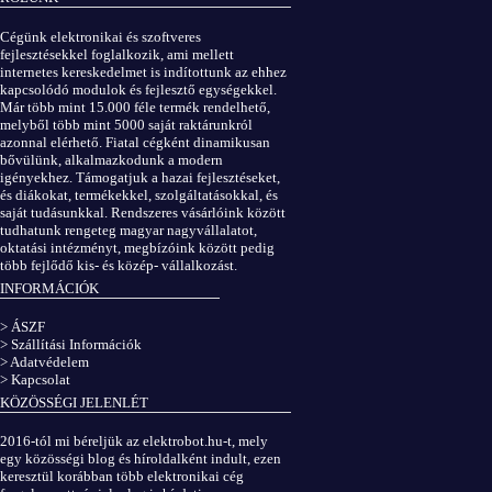
ÁSZF
|
Adatvédelem
Cégünk elektronikai és szoftveres
fejlesztésekkel foglalkozik, ami mellett
internetes kereskedelmet is indítottunk az ehhez
kapcsolódó modulok és fejlesztő egységekkel.
Már több mint 15.000 féle termék rendelhető,
melyből több mint 5000 saját raktárunkról
azonnal elérhető. Fiatal cégként dinamikusan
bővülünk, alkalmazkodunk a modern
igényekhez. Támogatjuk a hazai fejlesztéseket,
és diákokat, termékekkel, szolgáltatásokkal, és
saját tudásunkkal. Rendszeres vásárlóink között
tudhatunk rengeteg magyar nagyvállalatot,
oktatási intézményt, megbízóink között pedig
több fejlődő kis- és közép- vállalkozást.
INFORMÁCIÓK
> ÁSZF
> Szállítási Információk
> Adatvédelem
> Kapcsolat
KÖZÖSSÉGI JELENLÉT
2016-tól mi béreljük az elektrobot.hu-t, mely
egy közösségi blog és híroldalként indult, ezen
keresztül korábban több elektronikai cég