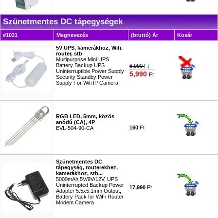
#9569
Szünetmentes DC tápegységek
#1021
Megnevezés
(bruttó) Ár
Kosár
5V UPS, kamerákhoz, Wifi,
router, stb
Multipurpose Mini UPS
Battery Backup UPS
6,990
Ft
Uninterruptible Power Supply
5,990
Ft
Security Standby Power
Supply For Wifi IP Camera
#7370
RGB LED, 5mm, közös
anódú (CA), 4P
160
Ft
EVL-504-90-CA
#9099
Szünetmentes DC
tápegység, routerekhez,
kamerákhoz, stb...
5000mAh 5V/9V/12V, UPS
Uninterrupted Backup Power
17,990
Ft
Adapter 5.5x5.1mm Output,
Battery Pack for WiFi Router
Modem Camera
#7254