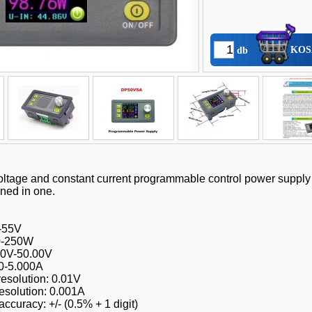
KOS
db
oltage and constant current programmable control power supply 
ned in one.
6-55V
 0-250W
: 0V-50.00V
 0-5.000A
resolution: 0.01V
resolution: 0.001A
ccuracy: +/- (0.5% + 1 digit)