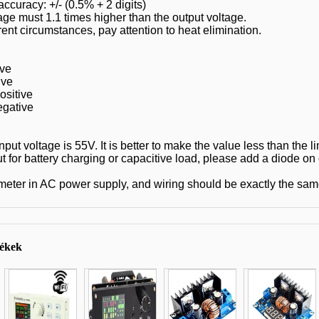
ccuracy: +/- (0.5% + 2 digits)
age must 1.1 times higher than the output voltage.
ent circumstances, pay attention to heat elimination.
ive
ive
ositive
egative
ut voltage is 55V. It is better to make the value less than the 
for battery charging or capacitive load, please add a diode on o
mékek