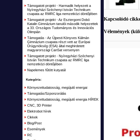
RC Repülők, vitorlázók
Kábel szerelékek
Támogatott projekt - Harmadik helyezett a
Elektromos bicikli
Nyíregyházi Széchenyi István Technikum
RC Hajók, csónakok, vitorlások
Vegyes csatlakozók
csapata az RMRC liga nemzetközi döntőjében
Kapcsolódó cikk
Szimulátorok
Támogatott projekt - Az Esztergomi Dobó
Csatlakozó
Katalin Gimnázium tanulói második helyezettek
a 33. Országos Tudományos és Innovációs
Távirányítók, vevők RC
Vélemények (küld
Olimpián
Támogatás - Az Újpesti Könyves Kálmán
Akku töltők, adapterek
Gimnázium csapata részt vett az Európai
Űrügynökség (ESA) által meghirdetett
Alkatrészek, Tuning
magyarországi CanSat versenyen
Támogatott projekt - Nyíregyházi Széchenyi
Kiegészítők, Építőanyag
István Technikum csapata az RMRC liga
nemzetközi döntőjében
Elemek, akkumulátorok
Napelemes fűtött kutyatál
RC Kifutó, bemutató darabok, akciók
Kategória:
Plusz
Környezettudatosság, megújuló energai
Támogatás/Szponzorálás
Kifutott termékek
Környezettudatosság, megújuló energia HÍREK
Garázs
CNC, 3D Printer
Elektrobot hírek
Cikkek
Blog/Post
Események
RC