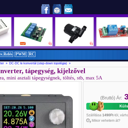
!
Új
Új
Új
v.Relés
PWM
RC
ter » DC-DC le konvertál (step-down topológia) »
verter, tápegység, kijelzővel
lra, mini asztali tápegységnek, töltés, stb, max 5A
(Bruttó)
Ár:
Kül
Szállítása
1490Ft
-tól, vár
Mikor vehetem át?