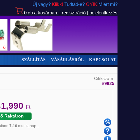
Új vagy?
Klikk!
Tudtad-e?
GYIK
Miért mi?
0
db
a kosárban.
|
regisztráció
|
bejelentkezés
Új
Új
SZÁLLÍTÁS
VÁSÁRLÁSRÓL
KAPCSOLAT
Cikkszám:
#9625
31,990
Ft
ső Raktáron
hatóan
7-10
munkanap...