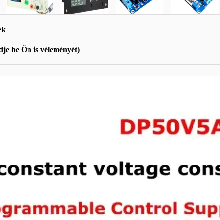
ek
je be Ön is véleményét)