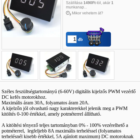
Szállítása
1490Ft
-tól, akár
1
munkanap...
Mikor vehetem át?
db
Név
*
:
Széles feszültségtartományú (6-60V) digitális kijelzős PWM vezérlő
E-mail
*
:
DC kefés motorokhoz.
Maximális áram 30A, folyamatos áram 20A.
Telefon
*
:
A kijelzőn jól olvasható nagy karakterekkel jelenik meg a PWM
kitöltés 0-100 értékkel, amely potméterrel állítható.
A kitöltési tényező teljes tartományban 0% - 100% vezérelhető a
potméterrel, legfeljebb 8A maximális terheléssel (folyamatos
terhelésnél kisebb értékkel, 5A ajánlott maximum) DC motoroknak