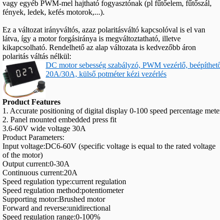
vagy egyéb PWM-mel hajtható fogyasztónak (pl fűtőelem, fűtőszál,
fények, ledek, kefés motorok,...).
Ez a változat irányváltós, azaz polaritásváltó kapcsolóval is el van
látva, így a motor forgásiránya is megváltoztatható, illetve
kikapcsolható. Rendelhető az alap változata is kedvezőbb áron
polaritás váltás nélkül:
DC motor sebesség szabályzó, PWM vezérlő, beépíthető d
20A/30A, külső potméter kézi vezérlés
Product Features
1. Accurate positioning of digital display 0-100 speed percentage mete
2. Panel mounted embedded press fit
3.6-60V wide voltage 30A
Product Parameters:
Input voltage:DC6-60V (specific voltage is equal to the rated voltage
of the motor)
Output current:0-30A
Continuous current:20A
Speed regulation type:current regulation
Speed regulation method:potentiometer
Supporting motor:Brushed motor
Forward and reverse:unidirectional
Speed regulation range:0-100%