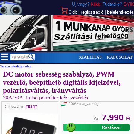
Új vagy?
Klikk!
Tudtad-e?
GYIK
0
db
|
regisztráció
|
bejelentkezés
>
SZÁLLÍTÁS
KAPCSOLAT
Vissza a kategóriába...
DC motor sebesség szabályzó, PWM
vezérlő, beépíthető digitális kijelzővel,
polaritásváltás, irányváltás
20A/30A, külső potméter kézi vezérlés
100% magyar cég!
Cikkszám:
#9347
7,990
Ár:
Ft
Raktáron