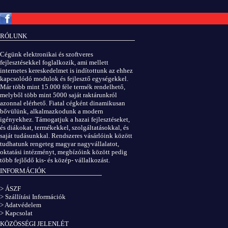
Copyright © ElektROBOT.hu 2008-
2026.
Minden jog fenntartva.
v3.0
RÓLUNK
ÁSZF
|
Adatvédelem
Cégünk elektronikai és szoftveres
fejlesztésekkel foglalkozik, ami mellett
internetes kereskedelmet is indítottunk az ehhez
kapcsolódó modulok és fejlesztő egységekkel.
Már több mint 15.000 féle termék rendelhető,
melyből több mint 5000 saját raktárunkról
azonnal elérhető. Fiatal cégként dinamikusan
bővülünk, alkalmazkodunk a modern
igényekhez. Támogatjuk a hazai fejlesztéseket,
és diákokat, termékekkel, szolgáltatásokkal, és
saját tudásunkkal. Rendszeres vásárlóink között
tudhatunk rengeteg magyar nagyvállalatot,
oktatási intézményt, megbízóink között pedig
több fejlődő kis- és közép- vállalkozást.
INFORMÁCIÓK
> ÁSZF
> Szállítási Információk
> Adatvédelem
> Kapcsolat
KÖZÖSSÉGI JELENLÉT