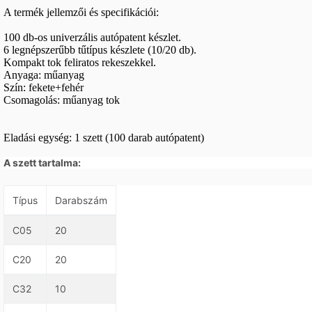
A termék jellemzői és specifikációi:
100 db-os univerzális autópatent készlet.
6 legnépszerűbb tűtípus készlete (10/20 db).
Kompakt tok feliratos rekeszekkel.
Anyaga: műanyag
Szín: fekete+fehér
Csomagolás: műanyag tok
Eladási egység: 1 szett (100 darab autópatent)
A szett tartalma:
Típus
Darabszám
C05
20
C20
20
C32
10