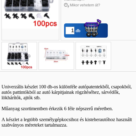
Mikor vehetem át?
db
Név
*
:
E-mail
*
:
Univerzális készlet 100 db-os különféle autópatentekből, csapokból,
autós pattintókból az autó kárpitjainak rögzítéséhez, sárvédők,
Telefon
*
:
lökhárítók, ajtók stb.
Műanyag szortimentben érkezik 6 féle népszerű méretben.
A készlet a legtöbb személygépkocsihoz és kisteherautóhoz használt
szabványos méreteket tartalmazza.