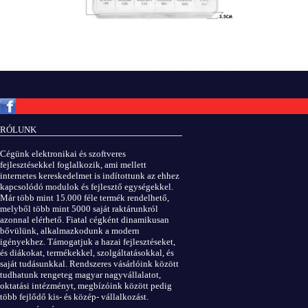
Copyright © ElektROBOT.hu 2008-
2026.
Minden jog fenntartva.
v3.0
RÓLUNK
ÁSZF
|
Adatvédelem
Cégünk elektronikai és szoftveres
fejlesztésekkel foglalkozik, ami mellett
internetes kereskedelmet is indítottunk az ehhez
kapcsolódó modulok és fejlesztő egységekkel.
Már több mint 15.000 féle termék rendelhető,
melyből több mint 5000 saját raktárunkról
azonnal elérhető. Fiatal cégként dinamikusan
bővülünk, alkalmazkodunk a modern
igényekhez. Támogatjuk a hazai fejlesztéseket,
és diákokat, termékekkel, szolgáltatásokkal, és
saját tudásunkkal. Rendszeres vásárlóink között
tudhatunk rengeteg magyar nagyvállalatot,
oktatási intézményt, megbízóink között pedig
több fejlődő kis- és közép- vállalkozást.