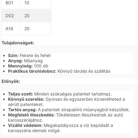
B01
10
D02
20
A16
20
Tulajdonságok:
Szín:
Fekete és fehér
Anyag:
Műanyag
Mennyiség:
100 db
Praktikus tárolódoboz:
Könnyű tárolás és szállítás
Előnyök:
Teljes szett:
Minden szükséges patentet tartalmaz.
Könnyű szerelés:
Gyorsan és egyszerűen kicserélheted a
sérült patenteket.
Tartós anyag:
A patentek strapabíró műanyagból készültek.
Megfelelő illeszkedés:
Tökéletesen illeszkednek az autó
karosszériájához.
Vízálló védelem:
Megakadályozza a víz bejutását a
karosszéria elemek mögé.