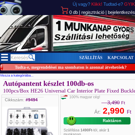
Új vagy?
Klikk!
Tudtad-e?
GYIK
0
db
|
regisztráció
|
bejelentkezés
>
SZÁLLÍTÁS
KAPCSOLAT
Tudta-e, megrendelései ma szombaton is azonnal átvehetőek?
Vissza a kategóriába...
Autópantent készlet 100db-os
100pcs/Box HE26 Universal Car Interior Plate Fixed Buckl
100% magyar cég!
Cikkszám:
#9494
3,490
Ft
2,990
Ár:
Ft
Raktáron
Szállítása
1490Ft
-tól, akár
1
munkanap...