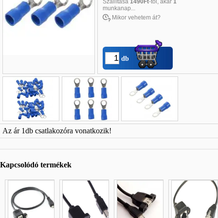
Szállítása
1490Ft
-tól, akár
1
munkanap...
Mikor vehetem át?
db
Név
*
:
Az ár 1db csatlakozóra vonatkozik!
E-mail
*
:
Telefon
*
:
Kapcsolódó termékek