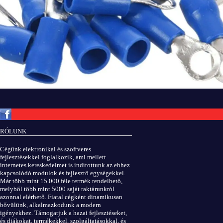
Copyright © ElektROBOT.hu 2008-
2026.
Minden jog fenntartva.
v3.0
RÓLUNK
ÁSZF
|
Adatvédelem
Cégünk elektronikai és szoftveres
fejlesztésekkel foglalkozik, ami mellett
internetes kereskedelmet is indítottunk az ehhez
kapcsolódó modulok és fejlesztő egységekkel.
Már több mint 15.000 féle termék rendelhető,
melyből több mint 5000 saját raktárunkról
azonnal elérhető. Fiatal cégként dinamikusan
bővülünk, alkalmazkodunk a modern
igényekhez. Támogatjuk a hazai fejlesztéseket,
és diákokat, termékekkel, szolgáltatásokkal, és