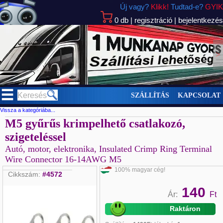
Új vagy?
Klikk!
Tudtad-e?
GYIK
0
db
|
regisztráció
|
bejelentkezés
>
SZÁLLÍTÁS
KAPCSOLAT
Vissza a kategóriába...
M5 gyűrűs krimpelhető csatlakozó,
szigeteléssel
Autó, motor, elektronika, Insulated Crimp Ring Terminal
Wire Connector 16-14AWG M5
100% magyar cég!
Cikkszám:
#4572
140
Ár:
Ft
Raktáron