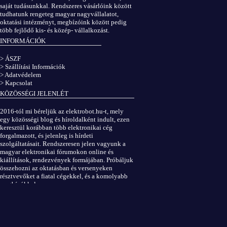
saját tudásunkkal. Rendszeres vásárlóink között
tudhatunk rengeteg magyar nagyvállalatot,
oktatási intézményt, megbízóink között pedig
több fejlődő kis- és közép- vállalkozást.
INFORMÁCIÓK
> ÁSZF
> Szállítási Információk
> Adatvédelem
> Kapcsolat
KÖZÖSSÉGI JELENLÉT
2016-tól mi béreljük az elektrobot.hu-t, mely
egy közösségi blog és híroldalként indult, ezen
keresztül korábban több elektronikai cég
forgalmazott, és jelenleg is hírdeti
szolgáltatásait. Rendszeresen jelen vagyunk a
magyar elektronikai fórumokon online és
kiállítások, rendezvények formájában. Próbáljuk
összehozni az oktatásban és versenyeken
résztvevőket a fiatal cégekkel, és a komolyabb
megbízókkal.
Elektrobot a Facebookon
...