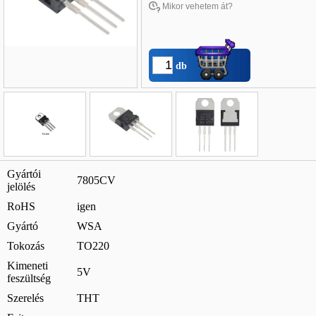
Mikor vehetem át?
db
Név
*
:
Gyártói
7805CV
jelölés
E-mail
*
:
RoHS
igen
Telefon
*
:
Gyártó
WSA
Tokozás
TO220
Kimeneti
5V
feszültség
Szerelés
THT