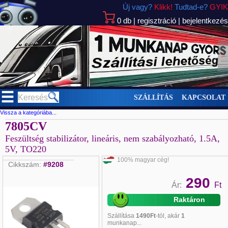
Új vagy?
Klikk!
Tudtad-e?
GYIK
0
db
|
regisztráció
|
bejelentkezés
>
SZÁLLÍTÁS
KAPCSOLAT
Vissza a kategóriába...
7805CV
Feszültség stabilizátor, lineáris, nem szabályozható, 1.5A,
5V, TO220
100% magyar cég!
Cikkszám:
#9208
290
Ár:
Ft
Raktáron
Szállítása
1490Ft
-tól, akár
1
munkanap...