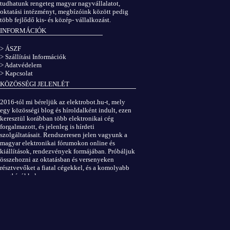
tudhatunk rengeteg magyar nagyvállalatot,
oktatási intézményt, megbízóink között pedig
több fejlődő kis- és közép- vállalkozást.
INFORMÁCIÓK
> ÁSZF
> Szállítási Információk
> Adatvédelem
> Kapcsolat
KÖZÖSSÉGI JELENLÉT
2016-tól mi béreljük az elektrobot.hu-t, mely
egy közösségi blog és híroldalként indult, ezen
keresztül korábban több elektronikai cég
forgalmazott, és jelenleg is hírdeti
szolgáltatásait. Rendszeresen jelen vagyunk a
magyar elektronikai fórumokon online és
kiállítások, rendezvények formájában. Próbáljuk
összehozni az oktatásban és versenyeken
résztvevőket a fiatal cégekkel, és a komolyabb
megbízókkal.
Elektrobot a Facebookon
...