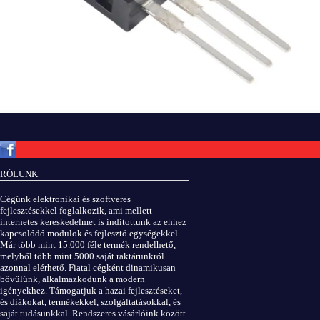
Copyright © ElektROBOT.hu 2008-
2026.
Minden jog fenntartva.
v3.0
RÓLUNK
ÁSZF
|
Adatvédelem
Cégünk elektronikai és szoftveres
fejlesztésekkel foglalkozik, ami mellett
internetes kereskedelmet is indítottunk az ehhez
kapcsolódó modulok és fejlesztő egységekkel.
Már több mint 15.000 féle termék rendelhető,
melyből több mint 5000 saját raktárunkról
azonnal elérhető. Fiatal cégként dinamikusan
bővülünk, alkalmazkodunk a modern
igényekhez. Támogatjuk a hazai fejlesztéseket,
és diákokat, termékekkel, szolgáltatásokkal, és
saját tudásunkkal. Rendszeres vásárlóink között