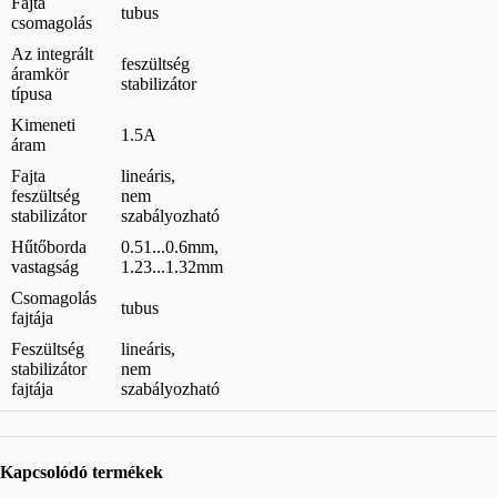
Fajta
tubus
csomagolás
Az integrált
feszültség
áramkör
stabilizátor
típusa
Kimeneti
1.5A
áram
Fajta
lineáris,
feszültség
nem
stabilizátor
szabályozható
Hűtőborda
0.51...0.6mm,
vastagság
1.23...1.32mm
Csomagolás
tubus
fajtája
Feszültség
lineáris,
stabilizátor
nem
fajtája
szabályozható
Kapcsolódó termékek