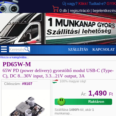
Új vagy?
Klikk!
Tudtad-e?
GYIK
0
db
|
regisztráció
|
bejelentkezés
>
SZÁLLÍTÁS
KAPCSOLAT
Vissza a kategóriába...
PD65W-M
65W PD (power delivery) gyorstöltő modul USB-C (Type-
C), DC 8...30V input, 3.3...21V output, 3A
100% magyar cég!
Cikkszám:
#9107
1,490
Ár:
Ft
Raktáron
Szállítása
1490Ft
-tól, akár
1
munkanap...