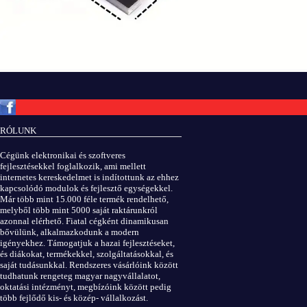
Copyright © ElektROBOT.hu 2008-
2026.
Minden jog fenntartva.
v3.0
RÓLUNK
ÁSZF
|
Adatvédelem
Cégünk elektronikai és szoftveres
fejlesztésekkel foglalkozik, ami mellett
internetes kereskedelmet is indítottunk az ehhez
kapcsolódó modulok és fejlesztő egységekkel.
Már több mint 15.000 féle termék rendelhető,
melyből több mint 5000 saját raktárunkról
azonnal elérhető. Fiatal cégként dinamikusan
bővülünk, alkalmazkodunk a modern
igényekhez. Támogatjuk a hazai fejlesztéseket,
és diákokat, termékekkel, szolgáltatásokkal, és
saját tudásunkkal. Rendszeres vásárlóink között
tudhatunk rengeteg magyar nagyvállalatot,
oktatási intézményt, megbízóink között pedig
több fejlődő kis- és közép- vállalkozást.