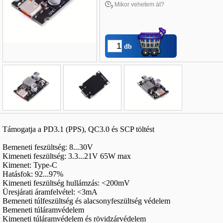
Mikor vehetem át?
db
Név
*
:
Támogatja a PD3.1 (PPS), QC3.0 és SCP töltést
E-mail
*
:
Bemeneti feszültség: 8...30V
Telefon
*
:
Kimeneti feszültség: 3.3...21V 65W max
Kimenet: Type-C
Hatásfok: 92...97%
Kimeneti feszültség hullámzás: <200mV
Üresjárati áramfelvétel: <3mA
Bemeneti túlfeszültség és alacsonyfeszültség védelem
Bemeneti túláramvédelem
Kimeneti túláramvédelem és rövidzárvédelem