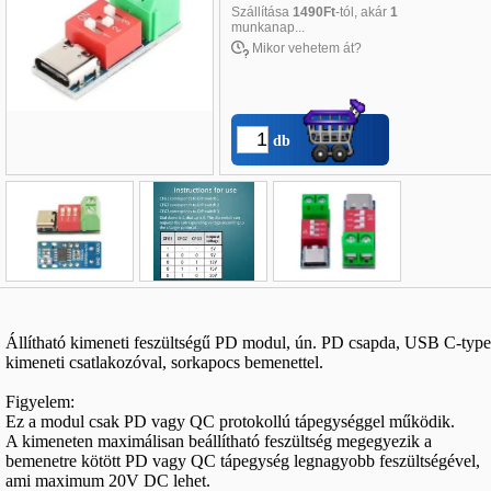
Szállítása
1490Ft
-tól, akár
1
munkanap...
Mikor vehetem át?
db
Név
*
:
E-mail
*
:
Állítható kimeneti feszültségű PD modul, ún. PD csapda, USB C-type
kimeneti csatlakozóval, sorkapocs bemenettel.
Telefon
*
:
Figyelem:
Ez a modul csak PD vagy QC protokollú tápegységgel működik.
A kimeneten maximálisan beállítható feszültség megegyezik a
bemenetre kötött PD vagy QC tápegység legnagyobb feszültségével,
ami maximum 20V DC lehet.