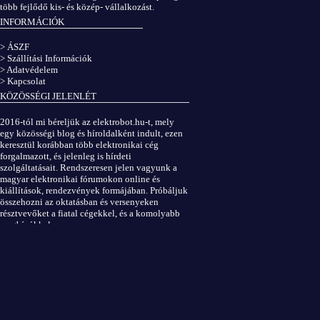
több fejlődő kis- és közép- vállalkozást.
INFORMÁCIÓK
> ÁSZF
> Szállítási Információk
> Adatvédelem
> Kapcsolat
KÖZÖSSÉGI JELENLÉT
2016-tól mi béreljük az elektrobot.hu-t, mely
egy közösségi blog és híroldalként indult, ezen
keresztül korábban több elektronikai cég
forgalmazott, és jelenleg is hírdeti
szolgáltatásait. Rendszeresen jelen vagyunk a
magyar elektronikai fórumokon online és
kiállítások, rendezvények formájában. Próbáljuk
összehozni az oktatásban és versenyeken
résztvevőket a fiatal cégekkel, és a komolyabb
megbízókkal.
Elektrobot a Facebookon
...