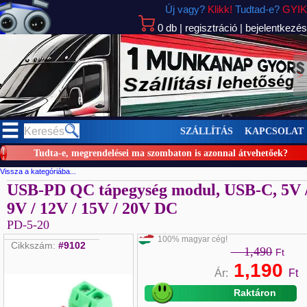
Új vagy?
Klikk!
Tudtad-e?
GYIK
0
db
|
regisztráció
|
bejelentkezés
>
SZÁLLÍTÁS
KAPCSOLAT
Tudta-e, megrendelései ma szombaton is azonnal átvehetőek?
Vissza a kategóriába...
USB-PD QC tápegység modul, USB-C, 5V 
9V / 12V / 15V / 20V DC
PD-5-20
100% magyar cég!
Cikkszám:
#9102
1,490
Ft
1,190
Ár:
Ft
Raktáron