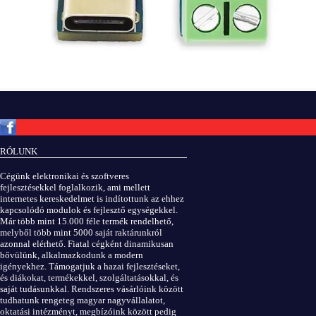
Copyright © ElektROBOT.hu 2008-
2026.
Minden jog fenntartva.
v3.0
RÓLUNK
ÁSZF
|
Adatvédelem
Cégünk elektronikai és szoftveres
fejlesztésekkel foglalkozik, ami mellett
internetes kereskedelmet is indítottunk az ehhez
kapcsolódó modulok és fejlesztő egységekkel.
Már több mint 15.000 féle termék rendelhető,
melyből több mint 5000 saját raktárunkról
azonnal elérhető. Fiatal cégként dinamikusan
bővülünk, alkalmazkodunk a modern
igényekhez. Támogatjuk a hazai fejlesztéseket,
és diákokat, termékekkel, szolgáltatásokkal, és
saját tudásunkkal. Rendszeres vásárlóink között
tudhatunk rengeteg magyar nagyvállalatot,
oktatási intézményt, megbízóink között pedig