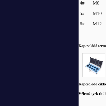
4# M8
5# M10
6# M12
Kapcsolódó ter
Kapcsolódó cikk
Vélemények (küld