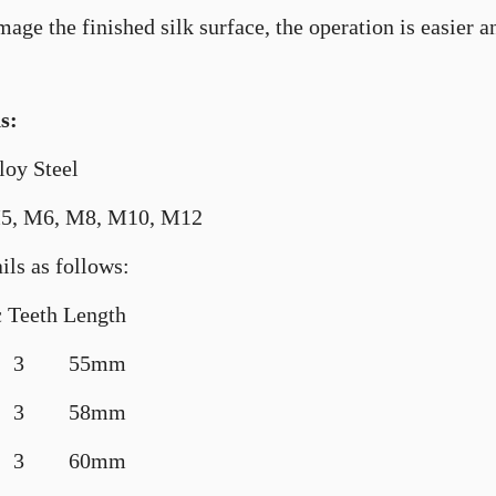
age the finished silk surface, the operation is easier a
s:
loy Steel
M5, M6, M8, M10, M12
ils as follows:
 Teeth Length
 3 55mm
 3 58mm
 3 60mm