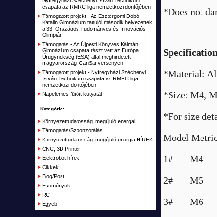
Nyíregyházi Széchenyi István Technikum
RC Hajók, csónakok, vitorlások
Vegyes csatlakozók
csapata az RMRC liga nemzetközi döntőjében
*Does not dam
Szimulátorok
Támogatott projekt - Az Esztergomi Dobó
Csatlakozó
Katalin Gimnázium tanulói második helyezettek
a 33. Országos Tudományos és Innovációs
Távirányítók, vevők RC
Olimpián
Támogatás - Az Újpesti Könyves Kálmán
Akku töltők, adapterek
Specification
Gimnázium csapata részt vett az Európai
Űrügynökség (ESA) által meghirdetett
Alkatrészek, Tuning
magyarországi CanSat versenyen
*Material: Al
Támogatott projekt - Nyíregyházi Széchenyi
Kiegészítők, Építőanyag
István Technikum csapata az RMRC liga
nemzetközi döntőjében
Elemek, akkumulátorok
*Size: M4, 
Napelemes fűtött kutyatál
RC Kifutó, bemutató darabok, akciók
Kategória:
*For size deta
Plusz
Környezettudatosság, megújuló energai
Támogatás/Szponzorálás
Kifutott termékek
Model Metric
Környezettudatosság, megújuló energia HÍREK
Garázs
CNC, 3D Printer
1# M4
Elektrobot hírek
Cikkek
Blog/Post
2# M5
Események
RC
3# M6
Egyéb