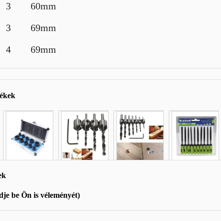
 3 60mm
 3 69mm
 4 69mm
mékek
ek
je be Ön is véleményét)