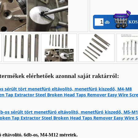
KOS
db
 termékek elérhetőek azonnal saját raktárról:
s sérült tört menetfúró eltávolító, menetfúró kiszedő, M4-M8
en Tap Extractor Steel Broken Head Taps Remover Easy Wire Scr
b-os sérült tört menetfúró eltávolító, menetfúró kiszedő, M5-M
oken Tap Extractor Steel Broken Head Taps Remover Easy Wire S
ó eltávolító. 6db-os, M4-M12 méretek.