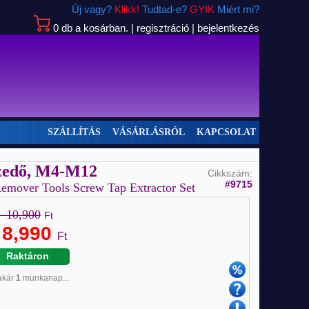
Új vagy?
Klikk!
Tudtad-e?
GYIK
Miért mi?
0
db
a kosárban.
|
regisztráció
|
bejelentkezés
SZÁLLÍTÁS
VÁSÁRLÁSRÓL
KAPCSOLAT
iszedő, M4-M12
Cikkszám:
#9715
emover Tools Screw Tap Extractor Set
10,900
Ft
8,990
:
Ft
Raktáron
 akár
1
munkanap...