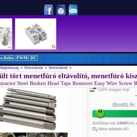
!
Új
Új
v.Relés
PWM
RC
s, Segédanyag » Szerszámok »
Szerszámok »
ült tört menetfúró eltávolító, menetfúró k
tractor Steel Broken Head Taps Remover Easy Wire Screw R
100% magyar cég!
(Bruttó)
Ár
Szállítása
már
1490Ft
-tól,
Mikor vehetem át?