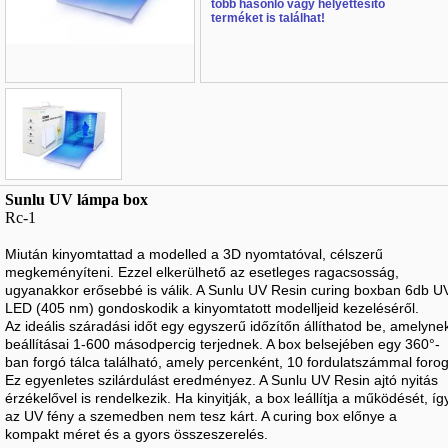
több hasonló vagy helyettesítő
terméket is találhat!
Név
*
:
Sunlu UV lámpa box
Rc-1
E-mail
*
:
Miután kinyomtattad a modelled a 3D nyomtatóval, célszerű
Telefon
*
:
megkeményíteni. Ezzel elkerülhető az esetleges ragacsosság,
ugyanakkor erősebbé is válik. A Sunlu UV Resin curing boxban 6db U
LED (405 nm) gondoskodik a kinyomtatott modelljeid kezeléséről.
Az ideális száradási időt egy egyszerű időzítőn állíthatod be, amelyne
beállításai 1-600 másodpercig terjednek. A box belsejében egy 360°-
ban forgó tálca található, amely percenként, 10 fordulatszámmal forog
Ez egyenletes szilárdulást eredményez. A Sunlu UV Resin ajtó nyitás
érzékelővel is rendelkezik. Ha kinyitják, a box leállítja a működését, íg
az UV fény a szemedben nem tesz kárt. A curing box előnye a
kompakt méret és a gyors összeszerelés.