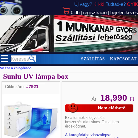
Új vagy?
Klikk!
Tudtad-e?
GYIK
0
db
|
regisztráció
|
bejelentkezés
>
SZÁLLÍTÁS
KAPCSOLAT
Vissza a kategóriába...
Sunlu UV lámpa box
Cikkszám:
#7921
18,990
Ár:
Ft
Nem elérhető
Ez a termék
kifogyott és
beszerzés alatt sincs. E-mailben
érdeklődhet
.
A kategóriába visszalépve