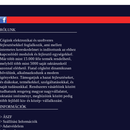
Copyright © ElektROBOT.hu 2008-
2026.
Minden jog fenntartva.
v3.0
RÓLUNK
ÁSZF
|
Adatvédelem
Cégünk elektronikai és szoftveres
fejlesztésekkel foglalkozik, ami mellett
internetes kereskedelmet is indítottunk az ehhez
kapcsolódó modulok és fejlesztő egységekkel.
Már több mint 15.000 féle termék rendelhető,
melyből több mint 5000 saját raktárunkról
azonnal elérhető. Fiatal cégként dinamikusan
bővülünk, alkalmazkodunk a modern
igényekhez. Támogatjuk a hazai fejlesztéseket,
és diákokat, termékekkel, szolgáltatásokkal, és
saját tudásunkkal. Rendszeres vásárlóink között
tudhatunk rengeteg magyar nagyvállalatot,
oktatási intézményt, megbízóink között pedig
több fejlődő kis- és közép- vállalkozást.
INFORMÁCIÓK
> ÁSZF
> Szállítási Információk
> Adatvédelem