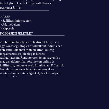
több fejlődő kis- és közép- vállalkozást.
INFORMÁCIÓK
> ÁSZF
> Szállítási Információk
> Adatvédelem
> Kapcsolat
KÖZÖSSÉGI JELENLÉT
2016-tól mi béreljük az elektrobot.hu-t, mely
egy közösségi blog és híroldalként indult, ezen
keresztül korábban több elektronikai cég
forgalmazott, és jelenleg is hírdeti
szolgáltatásait. Rendszeresen jelen vagyunk a
magyar elektronikai fórumokon online és
kiállítások, rendezvények formájában. Próbáljuk
összehozni az oktatásban és versenyeken
résztvevőket a fiatal cégekkel, és a komolyabb
megbízókkal.
Elektrobot a Facebookon
...