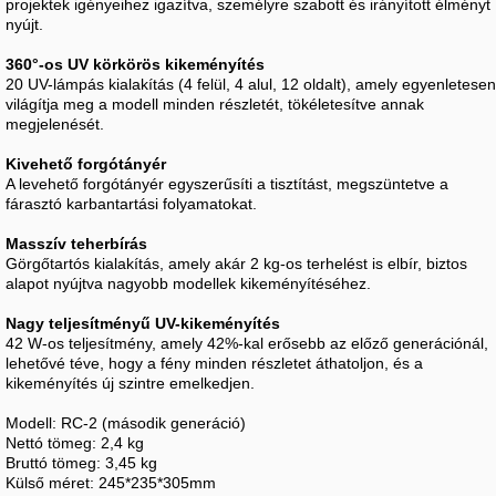
projektek igényeihez igazítva, személyre szabott és irányított élményt
nyújt.
360°-os UV körkörös kikeményítés
20 UV-lámpás kialakítás (4 felül, 4 alul, 12 oldalt), amely egyenletesen
világítja meg a modell minden részletét, tökéletesítve annak
megjelenését.
Kivehető forgótányér
A levehető forgótányér egyszerűsíti a tisztítást, megszüntetve a
fárasztó karbantartási folyamatokat.
Masszív teherbírás
Görgőtartós kialakítás, amely akár 2 kg-os terhelést is elbír, biztos
alapot nyújtva nagyobb modellek kikeményítéséhez.
Nagy teljesítményű UV-kikeményítés
42 W-os teljesítmény, amely 42%-kal erősebb az előző generációnál,
lehetővé téve, hogy a fény minden részletet áthatoljon, és a
kikeményítés új szintre emelkedjen.
Modell: RC-2 (második generáció)
Nettó tömeg: 2,4 kg
Bruttó tömeg: 3,45 kg
Külső méret: 245*235*305mm