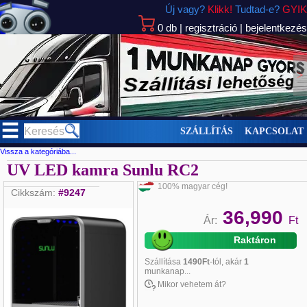
Új vagy?
Klikk!
Tudtad-e?
GYIK
0
db
|
regisztráció
|
bejelentkezés
>
SZÁLLÍTÁS
KAPCSOLAT
Vissza a kategóriába...
UV LED kamra Sunlu RC2
100% magyar cég!
Cikkszám:
#9247
36,990
Ár:
Ft
Raktáron
Szállítása
1490Ft
-tól, akár
1
munkanap...
Mikor vehetem át?