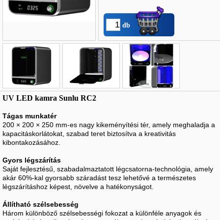
db
Név
*
:
UV LED kamra Sunlu RC2
E-mail
*
:
Tágas munkatér
200 × 200 × 250 mm-es nagy kikeményítési tér, amely meghaladja a
Telefon
*
:
kapacitáskorlátokat, szabad teret biztosítva a kreativitás
kibontakozásához.
Gyors légszárítás
Saját fejlesztésű, szabadalmaztatott légcsatorna-technológia, amely
akár 60%-kal gyorsabb száradást tesz lehetővé a természetes
légszárításhoz képest, növelve a hatékonyságot.
Állítható szélsebesség
Három különböző szélsebességi fokozat a különféle anyagok és