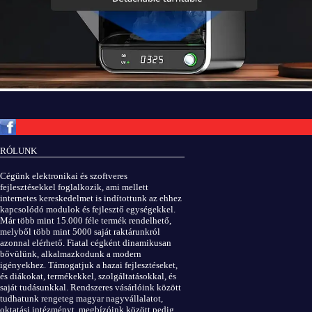
Copyright © ElektROBOT.hu 2008-
2026.
Minden jog fenntartva.
v3.0
RÓLUNK
ÁSZF
|
Adatvédelem
Cégünk elektronikai és szoftveres
fejlesztésekkel foglalkozik, ami mellett
internetes kereskedelmet is indítottunk az ehhez
kapcsolódó modulok és fejlesztő egységekkel.
Már több mint 15.000 féle termék rendelhető,
melyből több mint 5000 saját raktárunkról
azonnal elérhető. Fiatal cégként dinamikusan
bővülünk, alkalmazkodunk a modern
igényekhez. Támogatjuk a hazai fejlesztéseket,
és diákokat, termékekkel, szolgáltatásokkal, és
saját tudásunkkal. Rendszeres vásárlóink között
tudhatunk rengeteg magyar nagyvállalatot,
oktatási intézményt, megbízóink között pedig