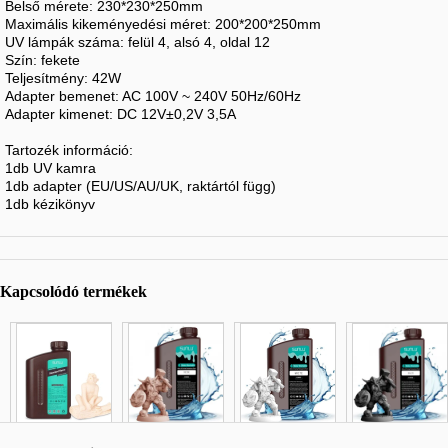
Belső mérete: 230*230*250mm
Maximális kikeményedési méret: 200*200*250mm
UV lámpák száma: felül 4, alsó 4, oldal 12
Szín: fekete
Teljesítmény: 42W
Adapter bemenet: AC 100V ~ 240V 50Hz/60Hz
Adapter kimenet: DC 12V±0,2V 3,5A
Tartozék információ:
1db UV kamra
1db adapter (EU/US/AU/UK, raktártól függ)
1db kézikönyv
Kapcsolódó termékek