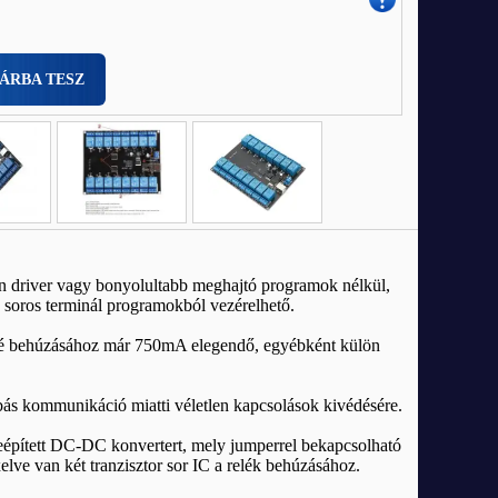
ÁRBA TESZ
n driver vagy bonyolultabb meghajtó programok nélkül,
 soros terminál programokból vezérelhető.
é behúzásához már 750mA elegendő, egyébként külön
bás kommunikáció miatti véletlen kapcsolások kivédésére.
beépített DC-DC konvertert, mely jumperrel bekapcsolható
lve van két tranzisztor sor IC a relék behúzásához.