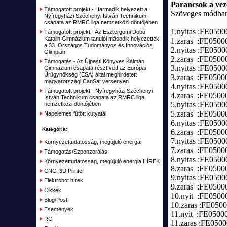
RC Repülők, vitorlázók
Parancsok a vez
Kábel szerelékek
Támogatott projekt - Harmadik helyezett a
Elektromos bicikli
Szöveges módban (
Nyíregyházi Széchenyi István Technikum
RC Hajók, csónakok, vitorlások
Vegyes csatlakozók
csapata az RMRC liga nemzetközi döntőjében
1.nyitas :FE050
Szimulátorok
Támogatott projekt - Az Esztergomi Dobó
Csatlakozó
Katalin Gimnázium tanulói második helyezettek
1.zaras :FE050
a 33. Országos Tudományos és Innovációs
Távirányítók, vevők RC
2.nyitas :FE05
Olimpián
2.zaras :FE050
Támogatás - Az Újpesti Könyves Kálmán
Akku töltők, adapterek
3.nyitas :FE05
Gimnázium csapata részt vett az Európai
Űrügynökség (ESA) által meghirdetett
3.zaras :FE050
Alkatrészek, Tuning
magyarországi CanSat versenyen
4.nyitas :FE05
Támogatott projekt - Nyíregyházi Széchenyi
Kiegészítők, Építőanyag
4.zaras :FE050
István Technikum csapata az RMRC liga
5.nyitas :FE05
nemzetközi döntőjében
Elemek, akkumulátorok
5.zaras :FE050
Napelemes fűtött kutyatál
6.nyitas :FE050
RC Kifutó, bemutató darabok, akciók
Kategória:
6.zaras :FE050
Plusz
7.nyitas :FE050
Környezettudatosság, megújuló energai
7.zaras :FE050
Támogatás/Szponzorálás
Kifutott termékek
8.nyitas :FE050
Környezettudatosság, megújuló energia HÍREK
8.zaras :FE050
Garázs
CNC, 3D Printer
9.nyitas :FE050
Elektrobot hírek
9.zaras :FE050
Cikkek
10.nyit :FE050
Blog/Post
10.zaras :FE050
Események
11.nyit :FE050
RC
11.zaras :FE05