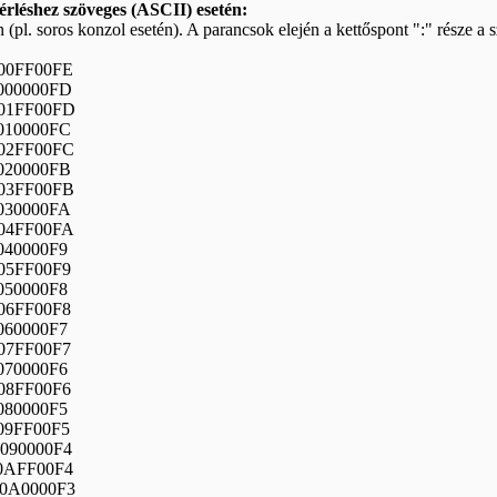
érléshez szöveges (ASCII) esetén:
pl. soros konzol esetén). A parancsok elején a kettőspont ":" része a s
000FF00FE
0000000FD
0001FF00FD
0010000FC
0002FF00FC
0020000FB
0003FF00FB
0030000FA
0004FF00FA
0040000F9
005FF00F9
0050000F8
006FF00F8
0060000F7
007FF00F7
0070000F6
008FF00F6
0080000F5
009FF00F5
0090000F4
00AFF00F4
000A0000F3