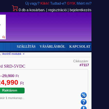
Új vagy?
Klikk!
Tudtad-e?
GYIK
Miért mi?
0
db
a kosárban.
|
regisztráció
|
bejelentkezés
Új
SZÁLLÍTÁS
VÁSÁRLÁSRÓL
KAPCSOLAT
k, Vezérlő modulok »
Cikkszám:
#7117
oard SRD-5VDC
29,900
Ft
24,990
Ft
Raktáron
 akár
1
munkanap...