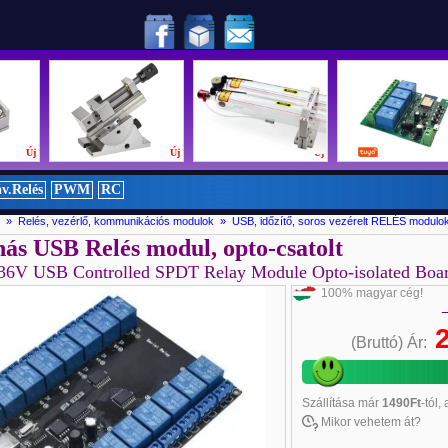
zi döntőjében!
Új
Új
Új
v.Relés
PWM
RC
ul » Relés, vezérlő, kommunikációs modulok »
USB, időzítő, soros vezérelt RELÉS modulo
nás USB Relés modul, opto-csatolt
-36V USB Controlled SPDT Relay Module Opto-isolated B
100% magyar cég!
(Bruttó)
Ár:
Szállítása
már
1490Ft
-tól,
Mikor vehetem át?