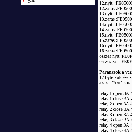
Egyéb
12.nyit :FE050
12.zaras :FE05
13.nyit :FE050
13.zaras :FE05
14.nyit :FE050
14.zaras :FE05
15.nyit :FE050
15.zaras :FE05
16.nyit :FE050
16.zaras :FE05
összes nyit :F
összes zár :FE
Parancsok a vez
17 byte küldése s
azaz a "\r\n" kara
relay 1 open 3A 
relay 1 close 3A
relay 2 open 3A 
relay 2 close 3A
relay 3 open 3A 
relay 3 close 3A
relay 4 open 3A 
relay 4 close 3A