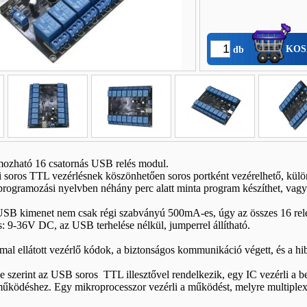
KOS
db
ozható 16 csatornás USB relés modul.
 soros TTL vezérlésnek köszönhetően soros portként vezérelhető, külö
programozási nyelvben néhány perc alatt minta program készíthet, vagy
SB kimenet nem csak régi szabványú 500mA-es, úgy az összes 16 rel
s: 9-36V DC, az USB terhelése nélkül, jumperrel állítható.
al ellátott vezérlő kódok, a biztonságos kommunikáció végett, és a hi
e szerint az USB soros TTL illesztővel rendelkezik, egy IC vezérli a 
működéshez. Egy mikroprocesszor vezérli a működést, melyre multiplexe