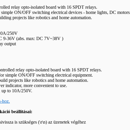
olled relay opto-isolated board with 16 SPDT relays.
r simple ON/OFF switching electrical devices - home lights, DC motors,
uilding projects like robotics and home automation.
10A/250V
C 9-36V (abs. max: DC 7V~38V )
ay output
ntrolled relay opto‑isolated board with 16 SPDT relays.
 for simple ON/OFF switching electrical equipment.
uild projects like robotics and home automation.
r indicator, more convenient to use.
 up to 10A/250V.
-hoz.
ció beállításai:
ivissza is szükséges (\r\n) az üzenetek végéhez