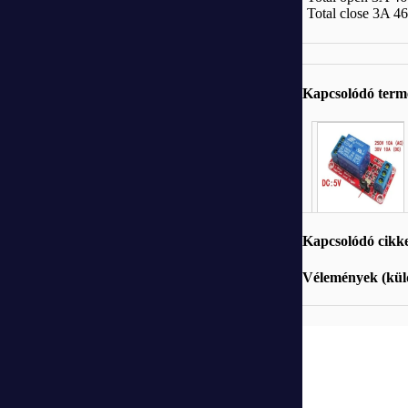
Total close 3A 4
Kapcsolódó ter
Kapcsolódó cikk
Vélemények (küld