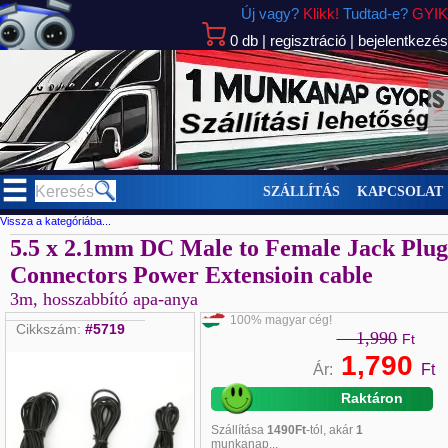
Új vagy?
Klikk!
Tudtad-e?
GYIK
0
db
|
regisztráció
|
bejelentkezés
>
SZÁLLÍTÁS
KAPCSOLAT
Vissza a kategóriába...
5.5 x 2.1mm DC Male to Female Jack Plug
Connectors Power Extensioin cable
3m, hosszabbító apa-anya
100% magyar cég!
Cikkszám:
#5719
1,990
Ft
1,790
Ár:
Ft
Raktáron
Szállítása
1490Ft
-tól, akár
1
munkanap...