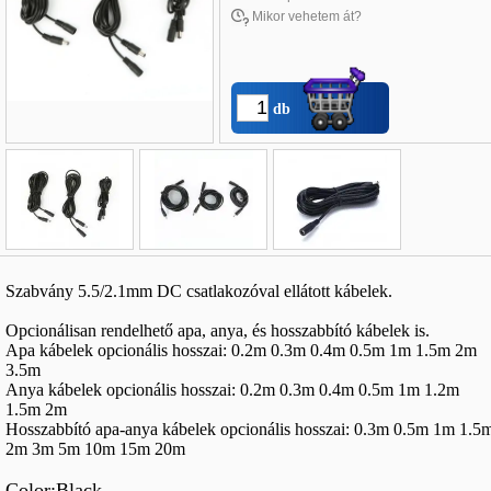
Mikor vehetem át?
db
Név
*
:
Szabvány 5.5/2.1mm DC csatlakozóval ellátott kábelek.
E-mail
*
:
Opcionálisan rendelhető apa, anya, és hosszabbító kábelek is.
Telefon
*
:
Apa kábelek opcionális hosszai: 0.2m 0.3m 0.4m 0.5m 1m 1.5m 2m
3.5m
Anya kábelek opcionális hosszai: 0.2m 0.3m 0.4m 0.5m 1m 1.2m
1.5m 2m
Hosszabbító apa-anya kábelek opcionális hosszai: 0.3m 0.5m 1m 1.5
2m 3m 5m 10m 15m 20m
Color:Black