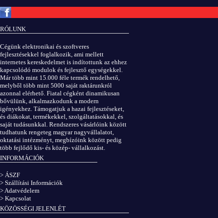
Copyright © ElektROBOT.hu 2008-
2026.
Minden jog fenntartva.
v3.0
RÓLUNK
ÁSZF
|
Adatvédelem
Cégünk elektronikai és szoftveres
fejlesztésekkel foglalkozik, ami mellett
internetes kereskedelmet is indítottunk az ehhez
kapcsolódó modulok és fejlesztő egységekkel.
Már több mint 15.000 féle termék rendelhető,
melyből több mint 5000 saját raktárunkról
azonnal elérhető. Fiatal cégként dinamikusan
bővülünk, alkalmazkodunk a modern
igényekhez. Támogatjuk a hazai fejlesztéseket,
és diákokat, termékekkel, szolgáltatásokkal, és
saját tudásunkkal. Rendszeres vásárlóink között
tudhatunk rengeteg magyar nagyvállalatot,
oktatási intézményt, megbízóink között pedig
több fejlődő kis- és közép- vállalkozást.
INFORMÁCIÓK
> ÁSZF
> Szállítási Információk
> Adatvédelem
> Kapcsolat
KÖZÖSSÉGI JELENLÉT