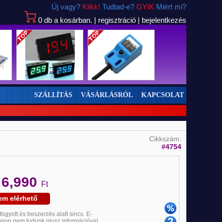
Új vagy?
Klikk!
Tudtad-e?
GYIK
Miért mi?
0
db
a kosárban.
|
regisztráció
|
bejelentkezés
SZÁLLÍTÁS
VÁSÁRLÁSRÓL
KAPCSOLAT
Új
Cikkszám:
#4754
6,990
:
Ft
em elérhető
ifogyott és beszerzés alatt sincs. E-
fonon nem tudunk plusz információval