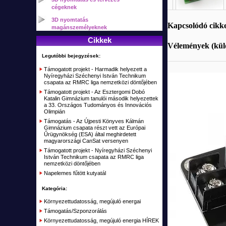
Síkágyas UV nyomtató
RC Autók
Elektronikai építő KIT-ek, áramkörök
Napelemes MC4 csatlakozók
cégeknek
Elektromos gördeszka (Trotter, Airwheel)
Indukciós hevítő, fűtés
RC Tankok
3D nyomtatás
Nyomókapcsoló - Lábkapcsoló
Kétkerekű egyensulyozó járművek (Airwheel, CHIC, Inmotion)
Kapcsolódó cikk
Tűzkő, magnézium
magánszemélyeknek
RC Drón, Multikopter, Quadcopter, Hexacopter
Kábelek, csatlakozók, szerelékek
Cikkek
Egykerekű elektromos (Airwheel, Inmotion, Fastwheel)
Pára, Köd
Vélemények (küld
RC Helikopter
Átalakító, Csatlakozó
Egykerekű duplagumis elektromos (Airwheel, Inmotion, Fastwheel)
Legutóbbi bejegyzések:
Fűtőelem, Fűtőpatron
RC Repülők, vitorlázók
Kábel szerelékek
Támogatott projekt - Harmadik helyezett a
Elektromos bicikli
Nyíregyházi Széchenyi István Technikum
RC Hajók, csónakok, vitorlások
Vegyes csatlakozók
csapata az RMRC liga nemzetközi döntőjében
Szimulátorok
Támogatott projekt - Az Esztergomi Dobó
Csatlakozó
Katalin Gimnázium tanulói második helyezettek
a 33. Országos Tudományos és Innovációs
Távirányítók, vevők RC
Olimpián
Támogatás - Az Újpesti Könyves Kálmán
Akku töltők, adapterek
Gimnázium csapata részt vett az Európai
Űrügynökség (ESA) által meghirdetett
Alkatrészek, Tuning
magyarországi CanSat versenyen
Támogatott projekt - Nyíregyházi Széchenyi
Kiegészítők, Építőanyag
István Technikum csapata az RMRC liga
nemzetközi döntőjében
Elemek, akkumulátorok
Napelemes fűtött kutyatál
RC Kifutó, bemutató darabok, akciók
Kategória:
Plusz
Környezettudatosság, megújuló energai
Támogatás/Szponzorálás
Kifutott termékek
Környezettudatosság, megújuló energia HÍREK