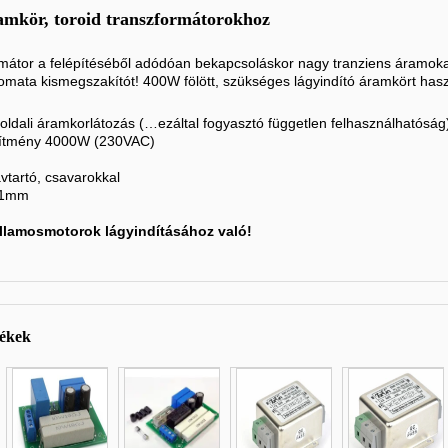
amkör, toroid transzformátorokhoz
rmátor a felépítéséből adódóan bekapcsoláskor nagy tranziens áramoka
omata kismegszakítót! 400W fölött, szükséges lágyindító áramkört hasz
 oldali áramkorlátozás
(
…ezáltal fogyasztó független felhasználhatóság
esítmény 4000W (230VAC)
vtartó, csavarokkal
 61mm
llamosmotorok lágyindításához való!
mékek