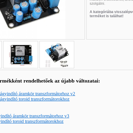
szolgálni
.
A kategóriába visszalépv
terméket is találhat!
Új
Új
ermékként rendelhetőek az újabb változatai:
ágyindító áramkör transzformátorhoz v2
ágyindító toroid transzformátorokhoz
indító áramkör transzformátorhoz v3
indító toroid transzformátorokhoz