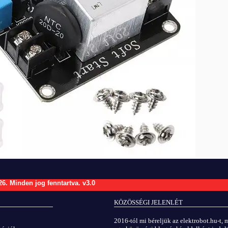
26.
Minden jog fenntartva.
v3.0
KÖZÖSSÉGI JELENLÉT
2016-tól mi béreljük az elektrobot.hu-t, 