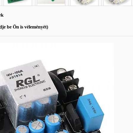
ek
je be Ön is véleményét)