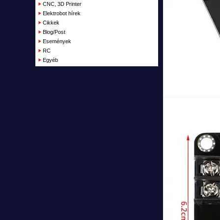
Garázs
CNC, 3D Printer
Elektrobot hírek
Cikkek
Blog/Post
Események
RC
Egyéb