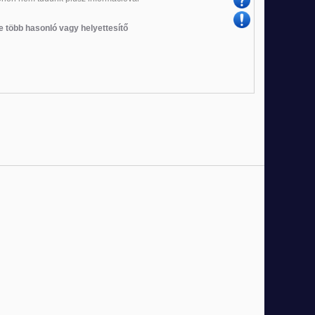
e több hasonló vagy helyettesítő
Új
Új