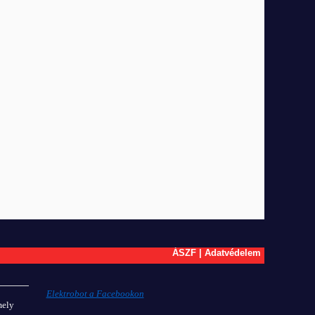
ÁSZF
|
Adatvédelem
Elektrobot a Facebookon
mely