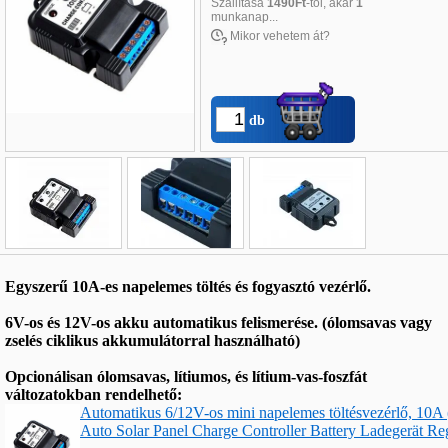
Szállítása
1490Ft
-tól, akár
1
munkanap...
Mikor vehetem át?
db
Név
*
:
Egyszerű 10A-es napelemes töltés és fogyasztó vezérlő.
E-mail
*
:
6V-os és 12V-os akku automatikus felismerése. (ólomsavas vagy
Telefon
*
:
zselés ciklikus akkumulátorral használható)
Opcionálisan ólomsavas, lítiumos, és lítium-vas-foszfát
változatokban rendelhető:
Automatikus 6/12V-os mini napelemes töltésvezérlő, 10A
Auto Solar Panel Charge Controller Battery Ladegerät R