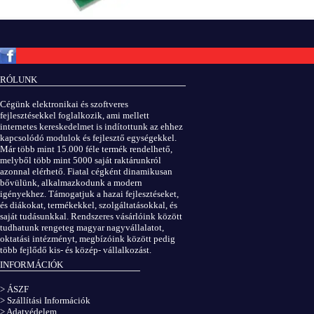
Copyright © ElektROBOT.hu 2008-
2026.
Minden jog fenntartva.
v3.0
RÓLUNK
ÁSZF
|
Adatvédelem
Cégünk elektronikai és szoftveres
fejlesztésekkel foglalkozik, ami mellett
internetes kereskedelmet is indítottunk az ehhez
kapcsolódó modulok és fejlesztő egységekkel.
Már több mint 15.000 féle termék rendelhető,
melyből több mint 5000 saját raktárunkról
azonnal elérhető. Fiatal cégként dinamikusan
bővülünk, alkalmazkodunk a modern
igényekhez. Támogatjuk a hazai fejlesztéseket,
és diákokat, termékekkel, szolgáltatásokkal, és
saját tudásunkkal. Rendszeres vásárlóink között
tudhatunk rengeteg magyar nagyvállalatot,
oktatási intézményt, megbízóink között pedig
több fejlődő kis- és közép- vállalkozást.
INFORMÁCIÓK
> ÁSZF
> Szállítási Információk
> Adatvédelem