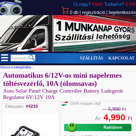
Új vagy?
Klikk!
Tudtad-e?
GYIK
0
db
|
regisztráció
|
bejelentkezés
>
SZÁLLÍTÁS
KAPCSOLAT
Vissza a kategóriába...
Automatikus 6/12V-os mini napelemes
töltésvezérlő, 10A (ólomsavas)
Auto Solar Panel Charge Controller Battery Ladegerät
Regulator 6V/12V 10A
100% magyar cég!
Cikkszám:
#4233
5,990
Ft
4,990
Ár:
Ft
Raktáron