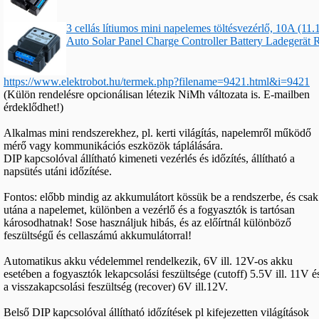
3 cellás lítiumos mini napelemes töltésvezérlő, 10A (11.
Auto Solar Panel Charge Controller Battery Ladegerät
https://www.elektrobot.hu/termek.php?filename=9421.html&i=9421
(Külön rendelésre opcionálisan létezik NiMh változata is. E-mailben
érdeklődhet!)
Alkalmas mini rendszerekhez, pl. kerti világítás, napelemről működő
mérő vagy kommunikációs eszközök táplálására.
DIP kapcsolóval állítható kimeneti vezérlés és időzítés, állítható a
napsütés utáni időzítése.
Fontos: előbb mindig az akkumulátort kössük be a rendszerbe, és csak
utána a napelemet, különben a vezérlő és a fogyasztók is tartósan
károsodhatnak! Sose használjuk hibás, és az előírtnál különböző
feszültségű és cellaszámú akkumulátorral!
Automatikus akku védelemmel rendelkezik, 6V ill. 12V-os akku
esetében a fogyasztók lekapcsolási feszültsége (cutoff) 5.5V ill. 11V é
a visszakapcsolási feszültség (recover) 6V ill.12V.
Belső DIP kapcsolóval állítható időzítések pl kifejezetten világítások