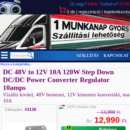
Új vagy?
Klikk!
Tudtad-e?
GYIK
0
db
|
regisztráció
|
bejelentkezés
>
SZÁLLÍTÁS
KAPCSOLAT
Vissza a kategóriába...
DC 48V to 12V 10A 120W Step Down
DC/DC Power Converter Regulator
10amps
Vízálló kivitel, 48V bemenet, 12V kimentre konvertáló, ma
10A
100% magyar cég!
Cikkszám:
#3138
13,990
Ft
12,990
Ár:
Ft
Raktáron