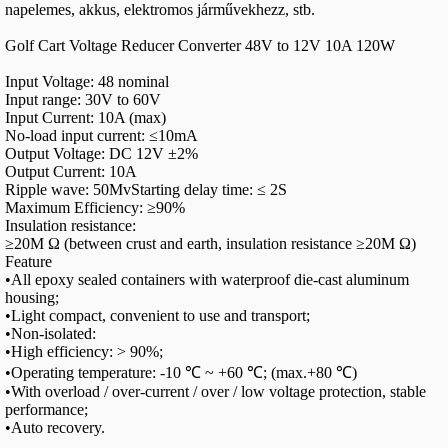
napelemes, akkus, elektromos járművekhezz, stb.
Golf Cart Voltage Reducer Converter 48V to 12V 10A 120W
Input Voltage: 48 nominal
Input range: 30V to 60V
Input Current: 10A (max)
No-load input current: ≤10mA
Output Voltage: DC 12V ±2%
Output Current: 10A
Ripple wave: 50MvStarting delay time: ≤ 2S
Maximum Efficiency: ≥90%
Insulation resistance:
≥20M Ω (between crust and earth, insulation resistance ≥20M Ω)
Feature
•All epoxy sealed containers with waterproof die-cast aluminum
housing;
•Light compact, convenient to use and transport;
•Non-isolated:
•High efficiency: > 90%;
•Operating temperature: -10 ℃ ~ +60 ℃; (max.+80 ℃)
•With overload / over-current / over / low voltage protection, stable
performance;
•Auto recovery.