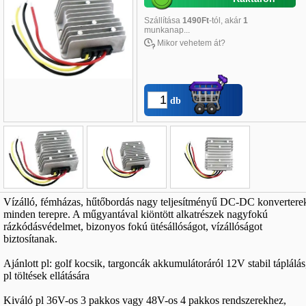
Szállítása
1490Ft
-tól, akár
1
munkanap...
Mikor vehetem át?
db
Név
*
:
Vízálló, fémházas, hűtőbordás nagy teljesítményű DC-DC konvertere
minden terepre. A műgyantával kiöntött alkatrészek nagyfokú
E-mail
*
:
rázkódásvédelmet, bizonyos fokú ütésállóságot, vízállóságot
biztosítanak.
Telefon
*
:
Ajánlott pl: golf kocsik, targoncák akkumulátoráról 12V stabil táplálás
pl töltések ellátására
Kiváló pl 36V-os 3 pakkos vagy 48V-os 4 pakkos rendszerekhez,