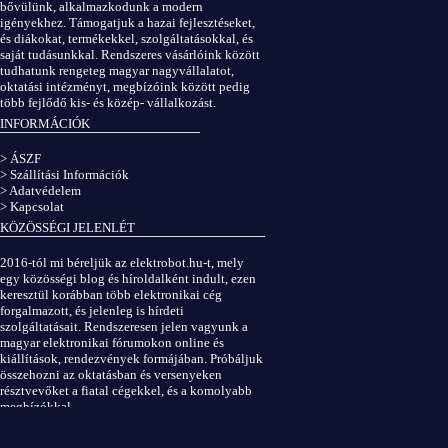
bővülünk, alkalmazkodunk a modern
igényekhez. Támogatjuk a hazai fejlesztéseket,
és diákokat, termékekkel, szolgáltatásokkal, és
saját tudásunkkal. Rendszeres vásárlóink között
tudhatunk rengeteg magyar nagyvállalatot,
oktatási intézményt, megbízóink között pedig
több fejlődő kis- és közép- vállalkozást.
INFORMÁCIÓK
> ÁSZF
> Szállítási Információk
> Adatvédelem
> Kapcsolat
KÖZÖSSÉGI JELENLÉT
2016-tól mi béreljük az elektrobot.hu-t, mely
egy közösségi blog és híroldalként indult, ezen
keresztül korábban több elektronikai cég
forgalmazott, és jelenleg is hírdeti
szolgáltatásait. Rendszeresen jelen vagyunk a
magyar elektronikai fórumokon online és
kiállítások, rendezvények formájában. Próbáljuk
összehozni az oktatásban és versenyeken
résztvevőket a fiatal cégekkel, és a komolyabb
megbízókkal.
Elektrobot a Facebookon