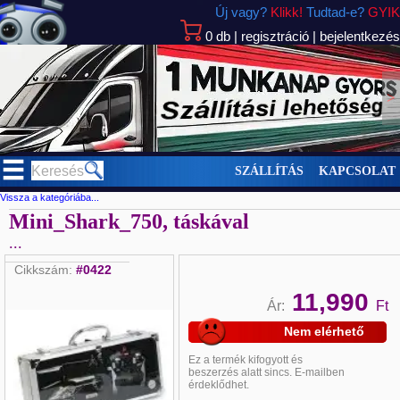
Új vagy?
Klikk!
Tudtad-e?
GYIK
0
db
|
regisztráció
|
bejelentkezés
>
SZÁLLÍTÁS
KAPCSOLAT
Vissza a kategóriába...
Mini_Shark_750, táskával
...
Cikkszám:
#0422
11,990
Ár:
Ft
Nem elérhető
Ez a termék
kifogyott és
beszerzés alatt sincs. E-mailben
érdeklődhet
.