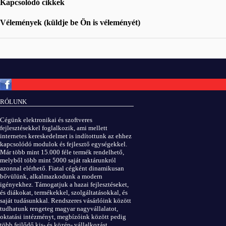
Kapcsolódó cikkek
Vélemények (küldje be Ön is véleményét)
Copyright © ElektROBOT.hu 2008-
2026.
Minden jog fenntartva.
v3.0
RÓLUNK
ÁSZF
|
Adatvédelem
Cégünk elektronikai és szoftveres
fejlesztésekkel foglalkozik, ami mellett
internetes kereskedelmet is indítottunk az ehhez
kapcsolódó modulok és fejlesztő egységekkel.
Már több mint 15.000 féle termék rendelhető,
melyből több mint 5000 saját raktárunkról
azonnal elérhető. Fiatal cégként dinamikusan
bővülünk, alkalmazkodunk a modern
igényekhez. Támogatjuk a hazai fejlesztéseket,
és diákokat, termékekkel, szolgáltatásokkal, és
saját tudásunkkal. Rendszeres vásárlóink között
tudhatunk rengeteg magyar nagyvállalatot,
oktatási intézményt, megbízóink között pedig
több fejlődő kis- és közép- vállalkozást.