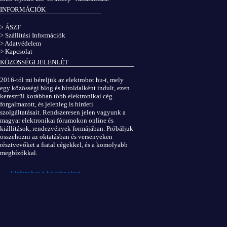
INFORMÁCIÓK
> ÁSZF
> Szállítási Információk
> Adatvédelem
> Kapcsolat
KÖZÖSSÉGI JELENLÉT
2016-tól mi béreljük az elektrobot.hu-t, mely
egy közösségi blog és híroldalként indult, ezen
keresztül korábban több elektronikai cég
forgalmazott, és jelenleg is hírdeti
szolgáltatásait. Rendszeresen jelen vagyunk a
magyar elektronikai fórumokon online és
kiállítások, rendezvények formájában. Próbáljuk
összehozni az oktatásban és versenyeken
résztvevőket a fiatal cégekkel, és a komolyabb
megbízókkal.
Elektrobot a Facebookon
...