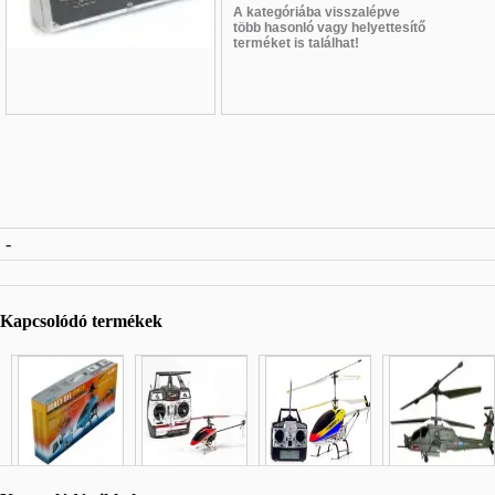
A kategóriába visszalépve
több hasonló vagy helyettesítő
terméket is találhat!
Név
*
:
-
E-mail
*
:
Telefon
*
:
Kapcsolódó termékek