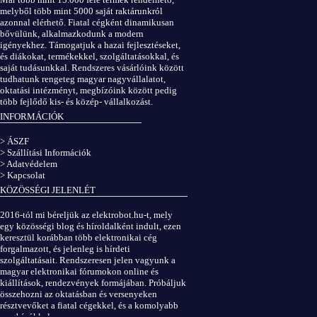
melyből több mint 5000 saját raktárunkról
azonnal elérhető. Fiatal cégként dinamikusan
bővülünk, alkalmazkodunk a modern
igényekhez. Támogatjuk a hazai fejlesztéseket,
és diákokat, termékekkel, szolgáltatásokkal, és
saját tudásunkkal. Rendszeres vásárlóink között
tudhatunk rengeteg magyar nagyvállalatot,
oktatási intézményt, megbízóink között pedig
több fejlődő kis- és közép- vállalkozást.
INFORMÁCIÓK
> ÁSZF
> Szállítási Információk
> Adatvédelem
> Kapcsolat
KÖZÖSSÉGI JELENLÉT
2016-tól mi béreljük az elektrobot.hu-t, mely
egy közösségi blog és híroldalként indult, ezen
keresztül korábban több elektronikai cég
forgalmazott, és jelenleg is hírdeti
szolgáltatásait. Rendszeresen jelen vagyunk a
magyar elektronikai fórumokon online és
kiállítások, rendezvények formájában. Próbáljuk
összehozni az oktatásban és versenyeken
résztvevőket a fiatal cégekkel, és a komolyabb
megbízókkal.