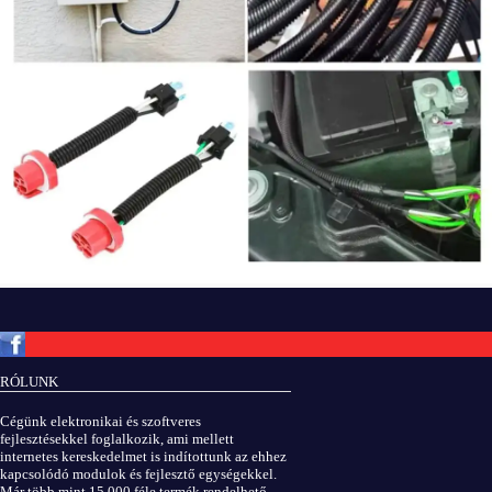
Copyright © ElektROBOT.hu 2008-
2026.
Minden jog fenntartva.
v3.0
RÓLUNK
ÁSZF
|
Adatvédelem
Cégünk elektronikai és szoftveres
fejlesztésekkel foglalkozik, ami mellett
internetes kereskedelmet is indítottunk az ehhez
kapcsolódó modulok és fejlesztő egységekkel.
Már több mint 15.000 féle termék rendelhető,