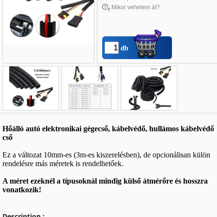
Mikor vehetem át?
db
Név
*
:
Hőálló autó elektronikai gégecső, kábelvédő, hullámos kábelvédő
E-mail
*
:
cső
Telefon
*
:
Ez a változat 10mm-es (3m-es kiszerelésben), de opcionálisan külön
rendelésre más méretek is rendelhetőek.
A méret ezeknél a típusoknál mindig külső átmérőre és hosszra
vonatkozik!
Description :