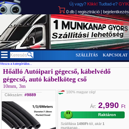
Új vagy?
Klikk!
Tudtad-e?
GYIK
0
db
|
regisztráció
|
bejelentkezés
>
SZÁLLÍTÁS
KAPCSOLAT
Vissza a kategóriába...
Hőálló Autóipari gégecső, kábelvédő
gégecső, autó kábelköteg cső
10mm, 3m
100% magyar cég!
Cikkszám:
#9889
2,990
Ár:
Ft
Raktáron
Szállítása
1490Ft
-tól, akár
1
munkanap...