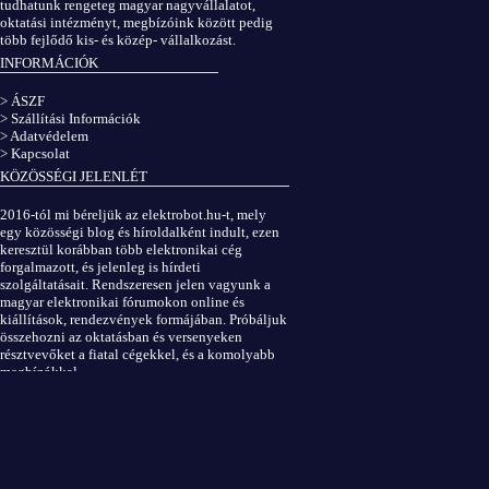
tudhatunk rengeteg magyar nagyvállalatot,
oktatási intézményt, megbízóink között pedig
több fejlődő kis- és közép- vállalkozást.
INFORMÁCIÓK
> ÁSZF
> Szállítási Információk
> Adatvédelem
> Kapcsolat
KÖZÖSSÉGI JELENLÉT
2016-tól mi béreljük az elektrobot.hu-t, mely
egy közösségi blog és híroldalként indult, ezen
keresztül korábban több elektronikai cég
forgalmazott, és jelenleg is hírdeti
szolgáltatásait. Rendszeresen jelen vagyunk a
magyar elektronikai fórumokon online és
kiállítások, rendezvények formájában. Próbáljuk
összehozni az oktatásban és versenyeken
résztvevőket a fiatal cégekkel, és a komolyabb
megbízókkal.
Elektrobot a Facebookon
...