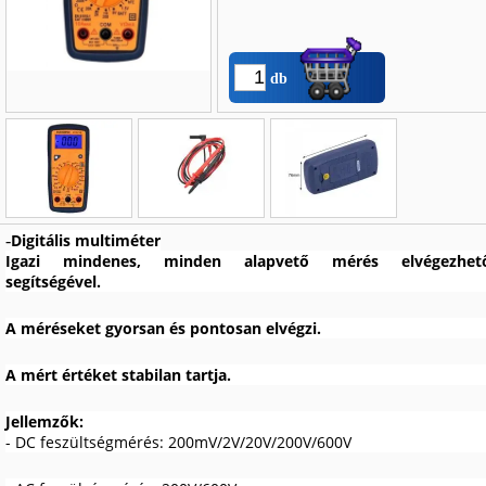
db
Név
*
:
Digitális multiméter
-
Igazi mindenes, minden alapvető mérés elvégezhet
E-mail
*
:
segítségével.
Telefon
*
:
A méréseket gyorsan és pontosan elvégzi.
A mért értéket stabilan tartja.
Jellemzők:
- DC feszültségmérés: 200mV/2V/20V/200V/600V