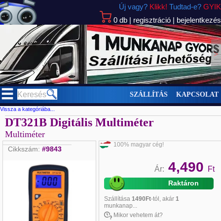
Új vagy?
Klikk!
Tudtad-e?
GYIK
0
db
|
regisztráció
|
bejelentkezés
>
SZÁLLÍTÁS
KAPCSOLAT
Vissza a kategóriába...
DT321B Digitális Multiméter
Multiméter
100% magyar cég!
Cikkszám:
#9843
4,490
Ár:
Ft
Raktáron
Szállítása
1490Ft
-tól, akár
1
munkanap...
Mikor vehetem át?