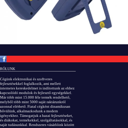
Copyright © ElektROBOT.hu 2008-
2026.
Minden jog fenntartva.
v3.0
RÓLUNK
ÁSZF
|
Adatvédelem
Cégünk elektronikai és szoftveres
fejlesztésekkel foglalkozik, ami mellett
internetes kereskedelmet is indítottunk az ehhez
kapcsolódó modulok és fejlesztő egységekkel.
Már több mint 15.000 féle termék rendelhető,
melyből több mint 5000 saját raktárunkról
azonnal elérhető. Fiatal cégként dinamikusan
bővülünk, alkalmazkodunk a modern
igényekhez. Támogatjuk a hazai fejlesztéseket,
és diákokat, termékekkel, szolgáltatásokkal, és
saját tudásunkkal. Rendszeres vásárlóink között