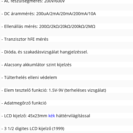
- AC feszülségmérés: 200V/600V
- DC árammérés: 200uA/2mA/20mA/200mA/10A
- Ellenállás mérés: 200
Ω
/2k
Ω
/20k
Ω
/200k
Ω
/2M
Ω
- Tranzisztor hFE mérés
- Dióda, és szakadásvizsgálat hangjelzéssel.
- Alacsony akkumlátor szint kijelzés
- Túlterhelés elleni védelem
- Elem tesztelő funkció: 1.5V-9V (terheléses vizsgálat)
- Adatmegőrző funkció
- LCD kijelző: 45x23mm
kék
háttérvilágítással
- 3 1/2 digites LCD kijelző (1999)