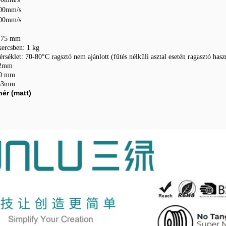
00mm/s
00mm/s
1.75 mm
kercsben: 1 kg
érséklet: 70-80°C ragsztó nem ajánlott (fűtés nélküli asztal esetén ragasztó hasz
,02mm
00 mm
 63mm
ér (matt)