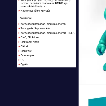
Kiegészítők, Építőanyag
István Technikum csapata az RMRC liga
nemzetközi döntőjében
Elemek, akkumulátorok
Napelemes fűtött kutyatál
RC Kifutó, bemutató darabok, akciók
Kategória:
Plusz
Környezettudatosság, megújuló energai
Támogatás/Szponzorálás
Kifutott termékek
Környezettudatosság, megújuló energia HÍREK
Garázs
CNC, 3D Printer
Elektrobot hírek
Cikkek
Blog/Post
Események
RC
Egyéb