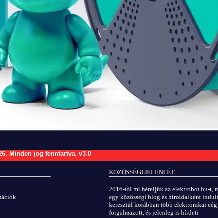
26.
Minden jog fenntartva.
v3.0
KÖZÖSSÉGI JELENLÉT
2016-tól mi béreljük az elektrobot.hu-t, 
rmációk
egy közösségi blog és híroldalként indult
keresztül korábban több elektronikai cég
forgalmazott, és jelenleg is hírdeti