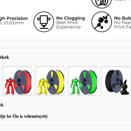
mékek
ek
je be Ön is véleményét)