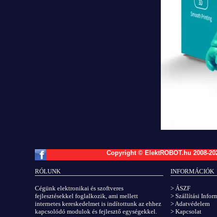
Copyright © ElektROBOT.hu 2008-
20
RÓLUNK
INFORMÁCIÓK
Cégünk elektronikai és szoftveres
> ÁSZF
fejlesztésekkel foglalkozik, ami mellett
> Szállítási Info
internetes kereskedelmet is indítottunk az ehhez
> Adatvédelem
kapcsolódó modulok és fejlesztő egységekkel.
> Kapcsolat