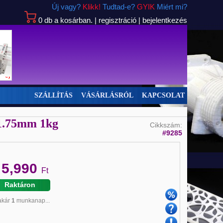
Új vagy?
Klikk!
Tudtad-e?
GYIK
Miért mi?
0
db
a kosárban.
|
regisztráció
|
bejelentkezés
Új
SZÁLLÍTÁS
VÁSÁRLÁSRÓL
KAPCSOLAT
 1.75mm 1kg
Cikkszám:
#9285
5,990
:
Ft
Raktáron
 akár
1
munkanap...