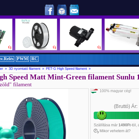
etközi döntőjében!
Új
Új
Új
v.Relés
PWM
RC
er » 3D nyomtató filament »
PET-G High Speed filament »
h Speed Matt Mint-Green filament Sunlu
zöld" filament
100% magyar cég!
(Bruttó)
Ár
Szállítása
már
1490Ft
-tól,
Mikor vehetem át?