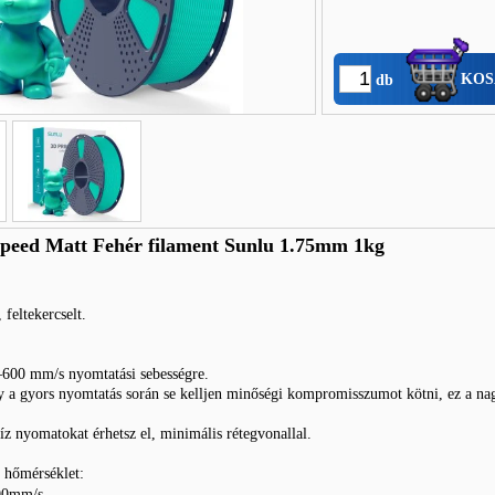
KOS
db
peed Matt Fehér filament Sunlu 1.75mm 1kg
feltekercselt.
600 mm/s nyomtatási sebességre.
y a gyors nyomtatás során se kelljen minőségi kompromisszumot kötni, ez a nag
íz nyomatokat érhetsz el, minimális rétegvonallal.
i hőmérséklet:
00mm/s