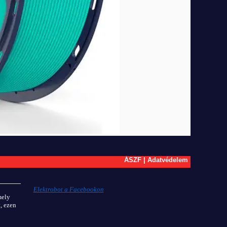
ÁSZF
|
Adatvédelem
Elektrobot a Facebookon
mely
, ezen