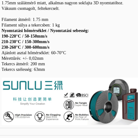
1.75mm szálátmérő miatt, alkalmas nagyon sokfajta 3D nyomtatóhoz.
Vákuum csomagolt, feltekercselt.
Filament átmérő: 1.75 mm
Filament súlya a tekercsben: 1 kg
Nyomtatási hőmérséklet / Nyomtatási sebesség:
190-220°C / 50-150mm/s
210-230°C / 150-300mm/s
230-260°C / 300-600mm/s
Ajánlott asztal hőmérséklet: 60-70°C
Mérettűrés: +/- 0,02mm
Tekercs átmérő: 200 mm
Tekercs szélesség: 63mm