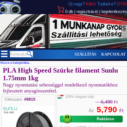
Új vagy?
Klikk!
Tudtad-e?
GYIK
0
db
|
regisztráció
|
bejelentkezés
>
SZÁLLÍTÁS
KAPCSOLAT
Vissza a kategóriába...
PLA High Speed Szürke filament Sunlu
1.75mm 1kg
Nagy nyomtatási sebességgel rendelkező nyomtatókhoz
fejlesztett anyagösszetétel.
100% magyar cég!
Cikkszám:
#8815
6,490
Ft
5,790
Ár:
Ft
Raktáron