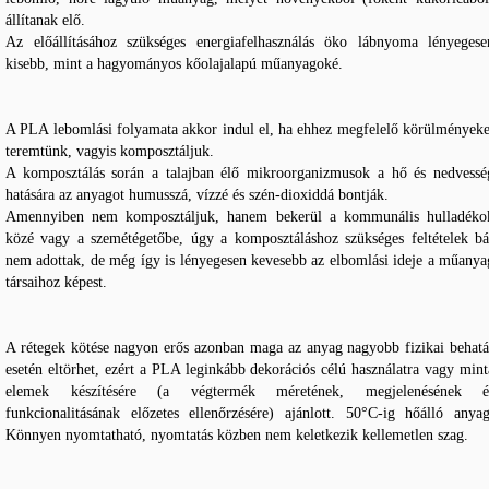
állítanak elő.
Az előállításához szükséges energiafelhasználás öko lábnyoma lényegese
kisebb, mint a hagyományos kőolajalapú műanyagoké.
A PLA lebomlási folyamata akkor indul el, ha ehhez megfelelő körülményeke
teremtünk, vagyis komposztáljuk.
A komposztálás során a talajban élő mikroorganizmusok a hő és nedvessé
hatására az anyagot humusszá, vízzé és szén-dioxiddá bontják.
Amennyiben nem komposztáljuk, hanem bekerül a kommunális hulladéko
közé vagy a szemétégetőbe, úgy a komposztáláshoz szükséges feltételek bá
nem adottak, de még így is lényegesen kevesebb az elbomlási ideje a műanya
társaihoz képest.
A rétegek kötése nagyon erős azonban maga az anyag nagyobb fizikai behatá
esetén eltörhet, ezért a PLA leginkább dekorációs célú használatra vagy mint
elemek készítésére (a végtermék méretének, megjelenésének é
funkcionalitásának előzetes ellenőrzésére) ajánlott. 50°C-ig hőálló anyag
Könnyen nyomtatható, nyomtatás közben nem keletkezik kellemetlen szag.