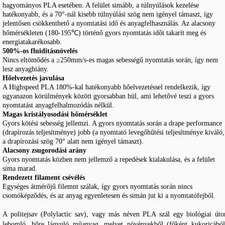
hagyományos PLA esetében. A felület simább, a túlnyúlások kezelése
hatékonyabb, és a 70°-nál kisebb túlnyúlási szög nem igényel támaszt, így
jelentősen csökkenthető a nyomtatási idő és anyagfelhasználás. Az alacsony
hőmérsékleten (180-195℃) történő gyors nyomtatás időt takarít meg és
energiatakarékosabb.
500%-os fluiditásnövelés
Nincs eltömődés a ≥250mm/s-es magas sebességű nyomtatás során, így nem
lesz anyaghiány.
Hőelvezetés javulása
A Highspeed PLA 180%-kal hatékonyabb hőelvezetéssel rendelkezik, így
ugyanazon körülmények között gyorsabban hül, ami lehetővé teszi a gyors
nyomtatást anyagfelhalmozódás nélkül.
Magas kristályosodási hőmérséklet
Gyors kötési sebesség jellemzi. A gyors nyomtatás során a drape performance
(drapírozás teljesítménye) jobb (a nyomtató levegőhűtési teljesítménye kiváló,
a drapírozási szög 70° alatt nem igényel támaszt).
Alacsony zsugorodási arány
Gyors nyomtatás közben nem jellemző a repedések kialakulása, és a felület
sima marad.
Rendezett filament csévélés
Egységes átmérőjű filemnt szálak, így gyors nyomtatás során nincs
csomóképződés, és az anyag egyenletesen és simán jut ki a nyomtatófejből.
A politejsav (Polylactic sav), vagy más néven PLA szál egy biológiai úto
lebomló, hőre lágyuló műanyag, melyet növényekből (főként kukoricából