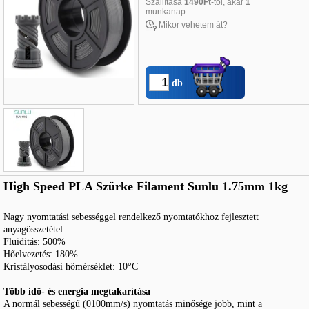
Szállítása
1490Ft
-tól, akár
1
munkanap...
Mikor vehetem át?
db
Név
*
:
High Speed PLA Szürke Filament Sunlu 1.75mm 1kg
E-mail
*
:
Nagy nyomtatási sebességgel rendelkező nyomtatókhoz fejlesztett
Telefon
*
:
anyagösszetétel.
Fluiditás: 500%
Hőelvezetés: 180%
Kristályosodási hőmérséklet: 10
°C
Több idő- és energia megtakarítása
A normál sebességű (0100mm/s) nyomtatás minősége jobb, mint a