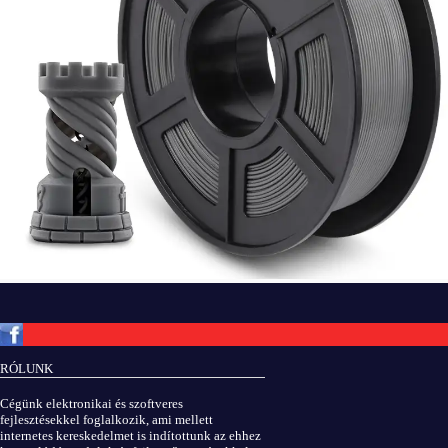
Copyright © ElektROBOT.hu 2008-
2026.
Minden jog fenntartva.
v3.0
RÓLUNK
ÁSZF
|
Adatvédelem
Cégünk elektronikai és szoftveres
fejlesztésekkel foglalkozik, ami mellett
internetes kereskedelmet is indítottunk az ehhez