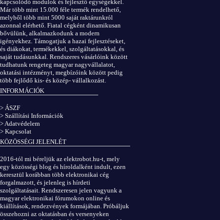
kapcsolódó modulok és fejlesztő egységekkel.
Már több mint 15.000 féle termék rendelhető,
melyből több mint 5000 saját raktárunkról
azonnal elérhető. Fiatal cégként dinamikusan
bővülünk, alkalmazkodunk a modern
igényekhez. Támogatjuk a hazai fejlesztéseket,
és diákokat, termékekkel, szolgáltatásokkal, és
saját tudásunkkal. Rendszeres vásárlóink között
tudhatunk rengeteg magyar nagyvállalatot,
oktatási intézményt, megbízóink között pedig
több fejlődő kis- és közép- vállalkozást.
INFORMÁCIÓK
> ÁSZF
> Szállítási Információk
> Adatvédelem
> Kapcsolat
KÖZÖSSÉGI JELENLÉT
2016-tól mi béreljük az elektrobot.hu-t, mely
egy közösségi blog és híroldalként indult, ezen
keresztül korábban több elektronikai cég
forgalmazott, és jelenleg is hírdeti
szolgáltatásait. Rendszeresen jelen vagyunk a
magyar elektronikai fórumokon online és
kiállítások, rendezvények formájában. Próbáljuk
összehozni az oktatásban és versenyeken